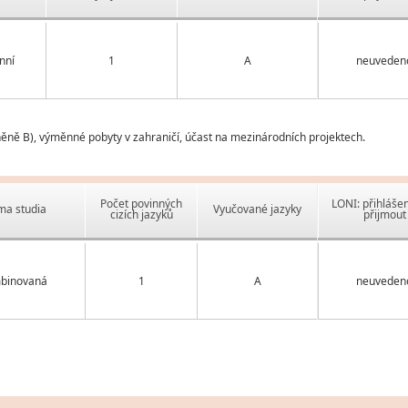
nní
1
A
neuveden
něně B), výměnné pobyty v zahraničí, účast na mezinárodních projektech.
Počet povinných
LONI: přihlášen
ma studia
Vyučované jazyky
cizích jazyků
přijmout
binovaná
1
A
neuveden