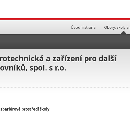
Úvodní strana
Obory, školy a
otechnická a zařízení pro další
níků, spol. s r.o.
zbariérové prostředí školy