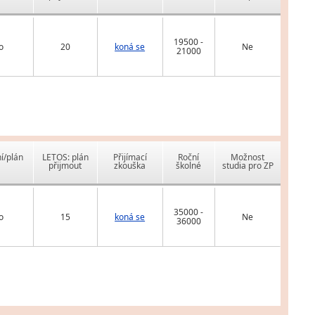
19500 -
o
20
koná se
Ne
21000
í/plán
LETOS: plán
Přijímací
Roční
Možnost
přijmout
zkouška
školné
studia pro ZP
35000 -
o
15
koná se
Ne
36000