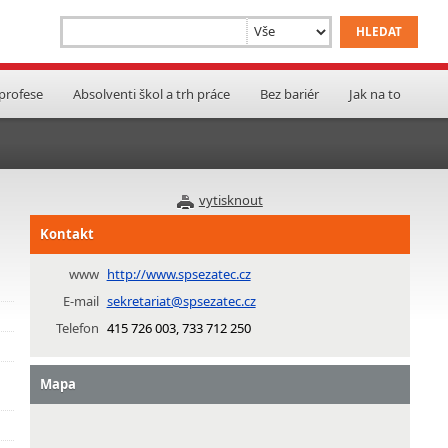
 profese
Absolventi škol a trh práce
Bez bariér
Jak na to
vytisknout
Kontakt
www
http://www.spsezatec.cz
E-mail
sekretariat@spsezatec.cz
Telefon
415 726 003, 733 712 250
Mapa