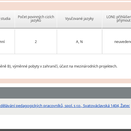
Počet povinných cizích
LONI: přihlášen
studia
Vyučované jazyky
jazyků
přijmout
nní
2
A, N
neuveden
něně B), výměnné pobyty v zahraničí, účast na mezinárodních projektech.
zdělávání pedagogických pracovníků, spol. s r.o., Svatováclavská 1404, Žatec