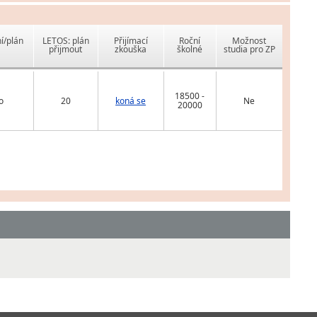
í/plán
LETOS: plán
Přijímací
Roční
Možnost
přijmout
zkouška
školné
studia pro ZP
18500 -
o
20
koná se
Ne
20000