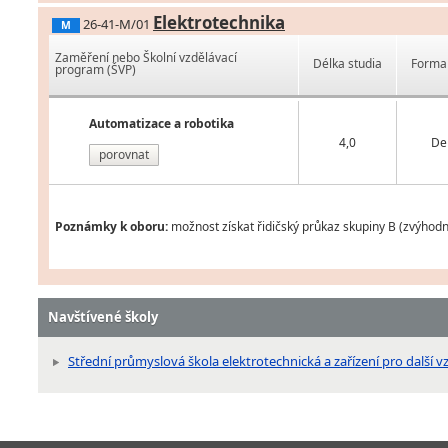
Elektrotechnika
26-41-M/01
M
Zaměření nebo Školní vzdělávací
Délka studia
Forma 
program (ŠVP)
Automatizace a robotika
4,0
De
porovnat
Poznámky k oboru:
možnost získat řidičský průkaz skupiny B (zvýhod
Navštívené školy
Střední průmyslová škola elektrotechnická a zařízení pro další v