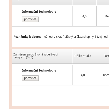
Informační Technologie
4,0
De
porovnat
Poznámky k oboru:
možnost získat řidičský průkaz skupiny B (zvýhod
Zaměření nebo Školní vzdělávací
Délka studia
For
program (ŠVP)
Informační Technologie
4,0
Kom
porovnat