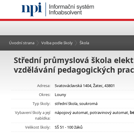
Úvodní strana
Volba podle školy
Škola
Střední průmyslová škola elektr
vzdělávání pedagogických pracov
Adresa:
Svatováclavská 1404, Žatec, 43801
Okres:
Louny
Typ školy:
střední škola, soukromá
Vybavení školy a její
nápojový automat, potravinový automat,
be
nabídka:
Velikost školy:
SŠ 51 - 100 žáků