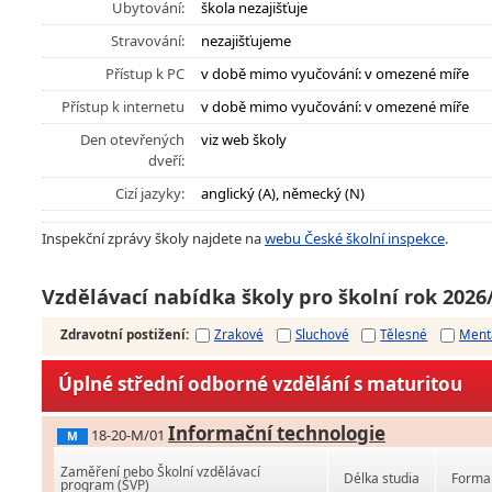
Ubytování:
škola nezajišťuje
Stravování:
nezajišťujeme
Přístup k PC
v době mimo vyučování: v omezené míře
Přístup k internetu
v době mimo vyučování: v omezené míře
Den otevřených
viz web školy
dveří:
Cizí jazyky:
anglický (A), německý (N)
Inspekční zprávy školy najdete na
webu České školní inspekce
.
Vzdělávací nabídka školy pro školní rok 2026
Zdravotní postižení
:
Zrakové
Sluchové
Tělesné
Ment
Úplné střední odborné vzdělání s maturitou
Informační technologie
18-20-M/01
M
Zaměření nebo Školní vzdělávací
Délka studia
Forma 
program (ŠVP)