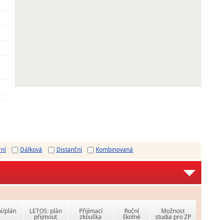
rní
Dálková
Distanční
Kombinovaná
í/plán
LETOS: plán
Přijímací
Roční
Možnost
přijmout
zkouška
školné
studia pro ZP