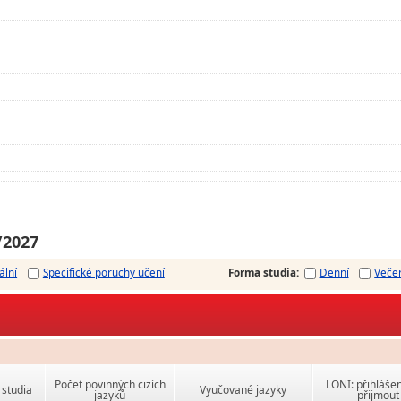
/2027
ální
Specifické poruchy učení
Forma studia
:
Denní
Veče
Počet povinných cizích
LONI: přihlášen
studia
Vyučované jazyky
jazyků
přijmout