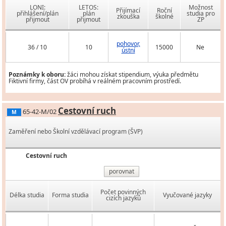
LONI:
LETOS:
Možnost
Přijímací
Roční
přihlášení/plán
plán
studia pro
zkouška
školné
přijmout
přijmout
ZP
pohovor,
36 / 10
10
15000
Ne
ústní
Poznámky k oboru:
žáci mohou získat stipendium, výuka předmětu
Fiktivní firmy, část OV probíhá v reálném pracovním prostředí.
Cestovní ruch
65-42-M/02
M
Zaměření nebo Školní vzdělávací program (ŠVP)
Cestovní ruch
porovnat
Počet povinných
Délka studia
Forma studia
Vyučované jazyky
cizích jazyků