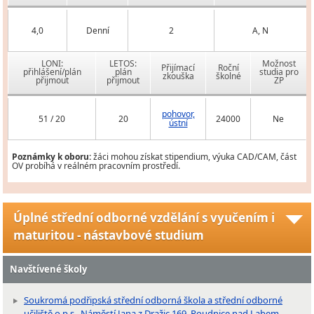
4,0
Denní
2
A, N
LONI:
LETOS:
Možnost
Přijímací
Roční
přihlášení/plán
plán
studia pro
zkouška
školné
přijmout
přijmout
ZP
pohovor,
51 / 20
20
24000
Ne
ústní
Poznámky k oboru:
žáci mohou získat stipendium, výuka CAD/CAM, část
OV probíhá v reálném pracovním prostředí.
Úplné střední odborné vzdělání s vyučením i
maturitou - nástavbové studium
Navštívené školy
Soukromá podřipská střední odborná škola a střední odborné
učiliště o.p.s., Náměstí Jana z Dražic 169, Roudnice nad Labem