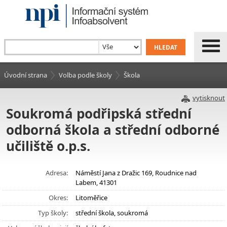
Úvodní strana
Volba podle školy
Škola
vytisknout
Soukromá podřipská střední
odborná škola a střední odborné
učiliště o.p.s.
Adresa:
Náměstí Jana z Dražic 169, Roudnice nad
Labem, 41301
Okres:
Litoměřice
Typ školy:
střední škola, soukromá