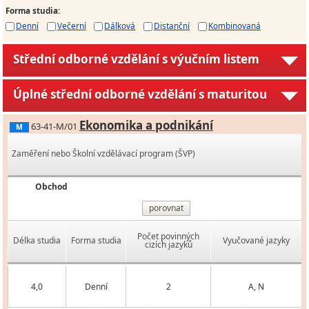
Forma studia
:
Denní
Večerní
Dálková
Distanční
Kombinovaná
Střední odborné vzdělání s výučním listem
Úplné střední odborné vzdělání s maturitou
Ekonomika a podnikání
63-41-M/01
M
Zaměření nebo Školní vzdělávací program (ŠVP)
Obchod
porovnat
Počet povinných
Délka studia
Forma studia
Vyučované jazyky
cizích jazyků
4,0
Denní
2
A, N