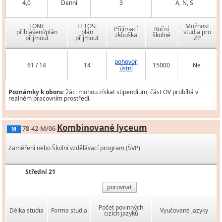
4,0
Denní
3
A, N, Š
LONI:
LETOS:
Možnost
Přijímací
Roční
přihlášení/plán
plán
studia pro
zkouška
školné
přijmout
přijmout
ZP
pohovor,
61 / 14
14
15000
Ne
ústní
Poznámky k oboru:
žáci mohou získat stipendium, část OV probíhá v
reálném pracovním prostředí.
Kombinované lyceum
78-42-M/06
M
Zaměření nebo Školní vzdělávací program (ŠVP)
Střední 21
porovnat
Počet povinných
Délka studia
Forma studia
Vyučované jazyky
cizích jazyků