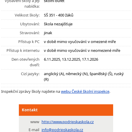
Vybavení školy a její
školní bufet
nabídka:
Velikost školy:
SŠ 351 - 400 žáků
Ubytování:
škola nezajišťuje
Stravování:
jinak
Přístup k PC
v době mimo vyučování: v omezené míře
Přístup k internetu
v době mimo vyučování: v neomezené míře
Den otevřených
6.11.2025, 13.12.2025, 17.1.2026
dveří:
Cizí jazyky:
anglický (A), německý (N), španělský (Š), ruský
(R)
Inspekční zprávy školy najdete na
webu České školní inspekce
.
Kontakt
www
http://www.podripskaskola.cz
E-mail
info@podripskaskola.cz