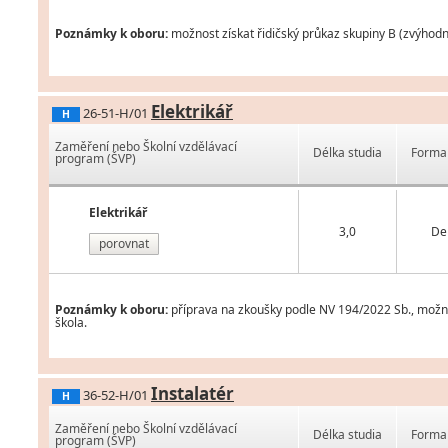
Poznámky k oboru:
možnost získat řidičský průkaz skupiny B (zvýhodn
Elektrikář
26-51-H/01
H
Zaměření nebo Školní vzdělávací
Délka studia
Forma 
program (ŠVP)
Elektrikář
3,0
De
porovnat
Poznámky k oboru:
příprava na zkoušky podle NV 194/2022 Sb., možnos
škola.
Instalatér
36-52-H/01
H
Zaměření nebo Školní vzdělávací
Délka studia
Forma 
program (ŠVP)