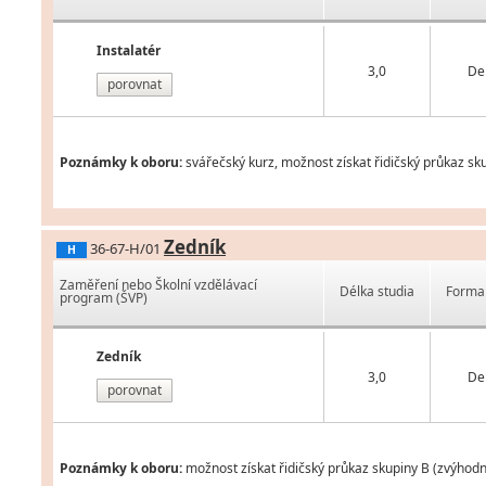
Instalatér
3,0
De
porovnat
Poznámky k oboru:
svářečský kurz, možnost získat řidičský průkaz sk
Zedník
36-67-H/01
H
Zaměření nebo Školní vzdělávací
Délka studia
Forma 
program (ŠVP)
Zedník
3,0
De
porovnat
Poznámky k oboru:
možnost získat řidičský průkaz skupiny B (zvýhodn