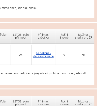
 mimo obec, kde sídlí škola.
í/plán
LETOS: plán
Přijímací
Roční
Možnost
přijmout
zkouška
školné
studia pro ZP
se nekoná -
24
0
Ne
další informace
racovním prostředí, část výuky oborů probíhá mimo obec, kde sídlí
í/plán
LETOS: plán
Přijímací
Roční
Možnost
přijmout
zkouška
školné
studia pro ZP