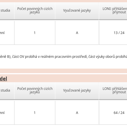
Počet povinných cizích
LONI: přihlášen
studia
Vyučované jazyky
jazyků
přijmout
nní
1
A
13 / 24
ěně B), část OV probíhá v reálném pracovním prostředí, část výuky oborů probíhá
del
Počet povinných cizích
LONI: přihlášen
studia
Vyučované jazyky
jazyků
přijmout
nní
1
A
64 / 24