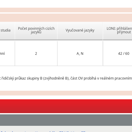
Počet povinných cizích
LONI: přihlášen
studia
Vyučované jazyky
jazyků
přijmout
nní
2
A, N
42 / 60
řidičský průkaz skupiny B (zvýhodněně B), část OV probíhá v reálném pracovním 