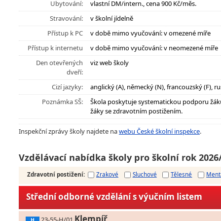
Ubytování:
vlastní DM/intern., cena 900 Kč/měs.
Stravování:
v školní jídelně
Přístup k PC
v době mimo vyučování: v omezené míře
Přístup k internetu
v době mimo vyučování: v neomezené míře
Den otevřených
viz web školy
dveří:
Cizí jazyky:
anglický (A), německý (N), francouzský (F), ru
Poznámka SŠ:
Škola poskytuje systematickou podporu žák
žáky se zdravotním postižením.
Inspekční zprávy školy najdete na
webu České školní inspekce
.
Vzdělávací nabídka školy pro školní rok 2026
Zdravotní postižení
:
Zrakové
Sluchové
Tělesné
Ment
Střední odborné vzdělání s výučním listem
Klempíř
23-55-H/01
H