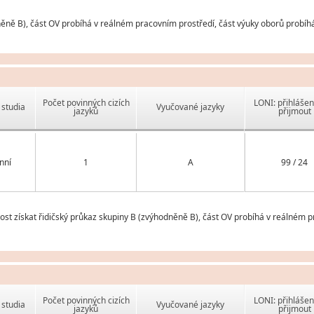
ěně B), část OV probíhá v reálném pracovním prostředí, část výuky oborů probíhá
Počet povinných cizích
LONI: přihlášen
studia
Vyučované jazyky
jazyků
přijmout
nní
1
A
99 / 24
t získat řidičský průkaz skupiny B (zvýhodněně B), část OV probíhá v reálném p
Počet povinných cizích
LONI: přihlášen
studia
Vyučované jazyky
jazyků
přijmout