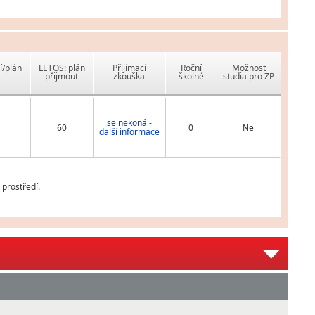
í/plán
LETOS: plán
Přijímací
Roční
Možnost
přijmout
zkouška
školné
studia pro ZP
se nekoná -
60
0
Ne
další informace
prostředí.