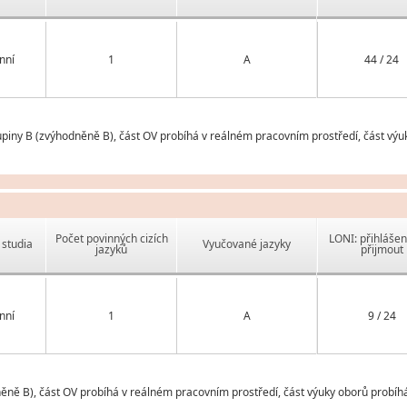
nní
1
A
44 / 24
upiny B (zvýhodněně B), část OV probíhá v reálném pracovním prostředí, část výuk
Počet povinných cizích
LONI: přihlášen
studia
Vyučované jazyky
jazyků
přijmout
nní
1
A
9 / 24
ěně B), část OV probíhá v reálném pracovním prostředí, část výuky oborů probíhá