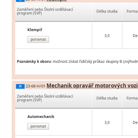
Zaměření nebo Školní vzdělávací
Délka studia
Forma 
program (ŠVP)
Klempíř
3,0
De
porovnat
Poznámky k oboru:
možnost získat řidičský průkaz skupiny B (zvýhodn
Mechanik opravář motorových vozi
23-68-H/01
H
Zaměření nebo Školní vzdělávací
Délka studia
Forma 
program (ŠVP)
Automechanik
3,0
De
porovnat