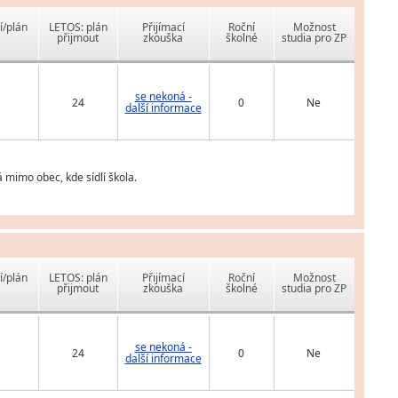
í/plán
LETOS: plán
Přijímací
Roční
Možnost
přijmout
zkouška
školné
studia pro ZP
se nekoná -
24
0
Ne
další informace
 mimo obec, kde sídlí škola.
í/plán
LETOS: plán
Přijímací
Roční
Možnost
přijmout
zkouška
školné
studia pro ZP
se nekoná -
24
0
Ne
další informace