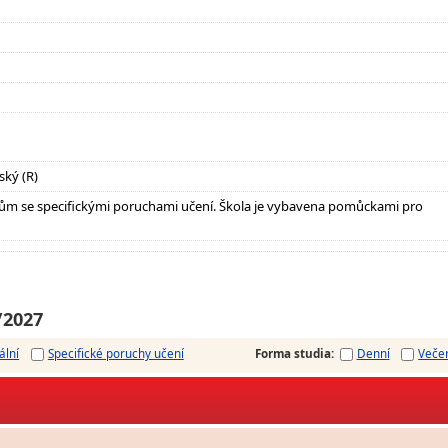
ský (R)
ům se specifickými poruchami učení. Škola je vybavena pomůckami pro
/2027
ální
Specifické poruchy učení
Forma studia
:
Denní
Veče