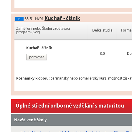
Kuchař - číšník
65-51-H/01
H
Zaměření nebo Školní vzdělávací
Délka studia
Forma 
program (ŠVP)
Kuchař - číšník
3,0
De
porovnat
Poznámky k oboru:
barmanský nebo someliérský kurz, možnost získat 
Úplné střední odborné vzdělání s maturitou
Navštívené školy