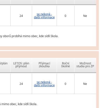
se nekoná -
24
0
Ne
další informace
y oborů probíhá mimo obec, kde sídlí škola.
í/plán
LETOS: plán
Přijímací
Roční
Možnost
přijmout
zkouška
školné
studia pro ZP
se nekoná -
24
0
Ne
další informace
 mimo obec, kde sídlí škola.