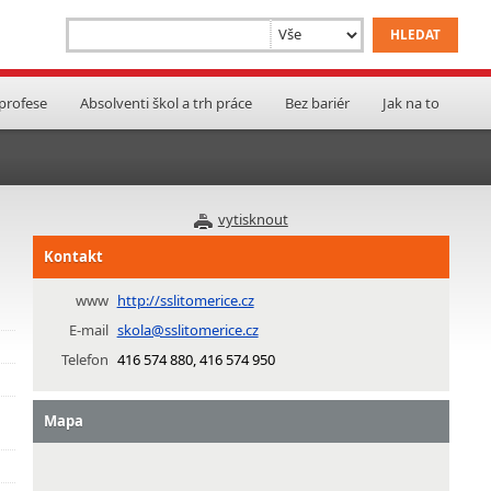
 profese
Absolventi škol a trh práce
Bez bariér
Jak na to
vytisknout
Kontakt
www
http://sslitomerice.cz
E-mail
skola@sslitomerice.cz
Telefon
416 574 880, 416 574 950
Mapa