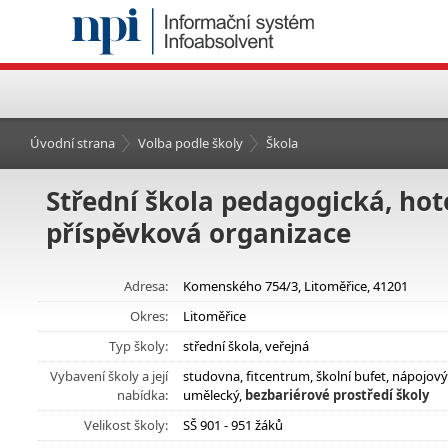
Úvodní strana
Volba podle školy
Škola
Střední škola pedagogická, hote
příspěvková organizace
Adresa:
Komenského 754/3, Litoměřice, 41201
Okres:
Litoměřice
Typ školy:
střední škola, veřejná
Vybavení školy a její
studovna, fitcentrum, školní bufet, nápojov
nabídka:
umělecký,
bezbariérové prostředí školy
Velikost školy:
SŠ 901 - 951 žáků