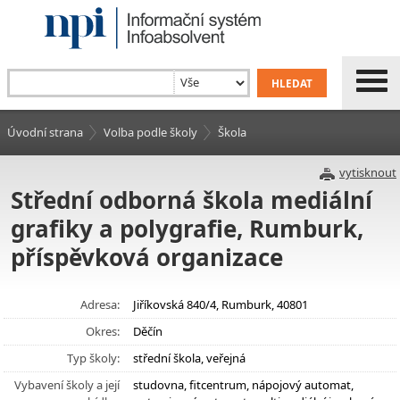
Úvodní strana
Volba podle školy
Škola
vytisknout
Střední odborná škola mediální
grafiky a polygrafie, Rumburk,
příspěvková organizace
Adresa:
Jiříkovská 840/4, Rumburk, 40801
Okres:
Děčín
Typ školy:
střední škola, veřejná
Vybavení školy a její
studovna, fitcentrum, nápojový automat,