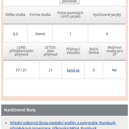
porovnat
Počet povinných
Délka studia
Forma studia
Vyučované jazyky
cizích jazyků
4,0
Denní
1
A
LONI:
LETOS:
Možnost
Přijímací
Roční
přihlášení/plán
plán
studia pro
zkouška
školné
přijmout
přijmout
ZP
57 / 21
21
koná se
0
Ne
Navštívené školy
Střední odborná škola mediální grafiky a polygrafie, Rumburk,
příspěvková organizace, Jiříkovská 840/4, Rumburk