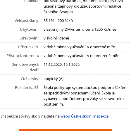
nabídka:
potravinový automat, multimediální jazyková
učebna, zájmový kroužek sportovní, redakce
školního časopisu
Velikost školy:
SŠ 151 - 200 žáků
Ubytování:
vlastní i jiný DM/intern., cena 1200 Kč/měs.
Stravování:
v školní jídelně
Přístup k PC
v době mimo vyučování: v omezené míře
Přístup k internetu
v době mimo vyučování: v neomezené míře
Den otevřených
11.12.2025, 15.1.2025
dveří:
Cizí jazyky:
anglický (A)
Poznámka SŠ:
Škola poskytuje systematickou podporu žákům
se specifickými poruchami učení. Škola je
vybavena pomůckami pro žáky se zdravotním
postižením.
Inspekční zprávy školy najdete na
webu České školní inspekce
.