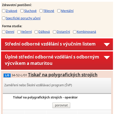
Zdravotní postižení
:
Zrakové
Sluchové
Tělesné
Mentální
Specifické poruchy učení
Forma studia
:
Denní
Večerní
Dálková
Distanční
Kombinovaná
Střední odborné vzdělání s výučním listem
Úplné střední odborné vzdělání s odborným
výcvikem a maturitou
Tiskař na polygrafických strojích
34-52-L/01
L/0
Zaměření nebo Školní vzdělávací program (ŠVP)
Tiskař na polygrafických strojích - operátor
porovnat