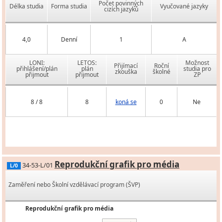
Počet povinných
Délka studia
Forma studia
Vyučované jazyky
cizích jazyků
4,0
Denní
1
A
LONI:
LETOS:
Možnost
Přijímací
Roční
přihlášení/plán
plán
studia pro
zkouška
školné
přijmout
přijmout
ZP
8 / 8
8
koná se
0
Ne
Reprodukční grafik pro média
34-53-L/01
L/0
Zaměření nebo Školní vzdělávací program (ŠVP)
Reprodukční grafik pro média