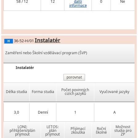
58 / 12
12
další
0
Ne
informace
Instalatér
36-52-H/01
H
Zaměření nebo Školní vzdělávací program (ŠVP)
Instalatér
porovnat
Počet povinných
Délka studia
Forma studia
Vyučované jazyky
cizích jazyků
3,0
Denní
1
A
LONI:
LETOS:
Možnost
Přijímací
Roční
přihlášení/plán
plán
studia pro
zkouška
školné
přijmout
přijmout
ZP