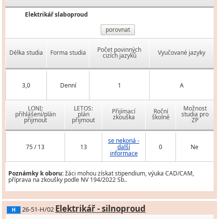
Elektrikář slaboproud
porovnat
Počet povinných
Délka studia
Forma studia
Vyučované jazyky
cizích jazyků
3,0
Denní
1
A
LONI:
LETOS:
Možnost
Přijímací
Roční
přihlášení/plán
plán
studia pro
zkouška
školné
přijmout
přijmout
ZP
se nekoná -
75 / 13
13
další
0
Ne
informace
Poznámky k oboru:
žáci mohou získat stipendium, výuka CAD/CAM,
příprava na zkoušky podle NV 194/2022 Sb..
Elektrikář - silnoproud
26-51-H/02
H