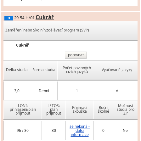
Cukrář
29-54-H/01
H
Zaměření nebo Školní vzdělávací program (ŠVP)
Cukrář
porovnat
Počet povinných
Délka studia
Forma studia
Vyučované jazyky
cizích jazyků
3,0
Denní
1
A
LONI:
LETOS:
Možnost
Přijímací
Roční
přihlášení/plán
plán
studia pro
zkouška
školné
přijmout
přijmout
ZP
se nekoná -
96 / 30
30
další
0
Ne
informace