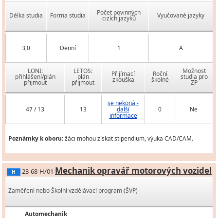
Počet povinných
Délka studia
Forma studia
Vyučované jazyky
cizích jazyků
3,0
Denní
1
A
LONI:
LETOS:
Možnost
Přijímací
Roční
přihlášení/plán
plán
studia pro
zkouška
školné
přijmout
přijmout
ZP
se nekoná -
47 / 13
13
další
0
Ne
informace
Poznámky k oboru:
žáci mohou získat stipendium, výuka CAD/CAM.
Mechanik opravář motorových vozidel
23-68-H/01
H
Zaměření nebo Školní vzdělávací program (ŠVP)
Automechanik