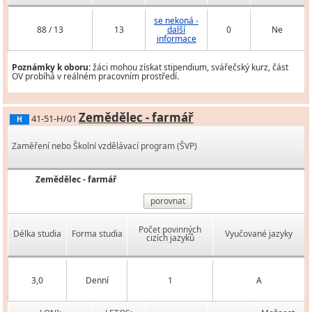
se nekoná -
88 / 13
13
další
0
Ne
informace
Poznámky k oboru:
žáci mohou získat stipendium, svářečský kurz, část
OV probíhá v reálném pracovním prostředí.
Zemědělec - farmář
41-51-H/01
H
Zaměření nebo Školní vzdělávací program (ŠVP)
Zemědělec - farmář
porovnat
Počet povinných
Délka studia
Forma studia
Vyučované jazyky
cizích jazyků
3,0
Denní
1
A