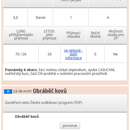
3,0
Denní
1
A
LONI:
LETOS:
Možnost
Přijímací
Roční
přihlášení/plán
plán
studia pro
zkouška
školné
přijmout
přijmout
ZP
se nekoná -
70 / 26
26
další
0
Ne
informace
Poznámky k oboru:
žáci mohou získat stipendium, výuka CAD/CAM,
svářečský kurz, část OV probíhá v reálném pracovním prostředí.
Obráběč kovů
23-56-H/01
H
Zaměření nebo Školní vzdělávací program (ŠVP)
Obráběč kovů
porovnat