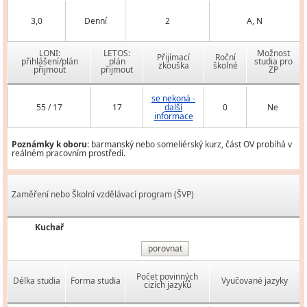
3,0
Denní
2
A, N
LONI:
LETOS:
Možnost
Přijímací
Roční
přihlášení/plán
plán
studia pro
zkouška
školné
přijmout
přijmout
ZP
se nekoná -
55 / 17
17
další
0
Ne
informace
Poznámky k oboru:
barmanský nebo someliérský kurz, část OV probíhá v
reálném pracovním prostředí.
Zaměření nebo Školní vzdělávací program (ŠVP)
Kuchař
porovnat
Počet povinných
Délka studia
Forma studia
Vyučované jazyky
cizích jazyků