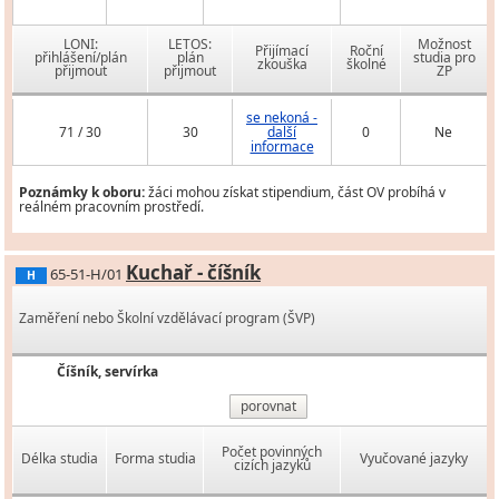
LONI:
LETOS:
Možnost
Přijímací
Roční
přihlášení/plán
plán
studia pro
zkouška
školné
přijmout
přijmout
ZP
se nekoná -
71 / 30
30
další
0
Ne
informace
Poznámky k oboru:
žáci mohou získat stipendium, část OV probíhá v
reálném pracovním prostředí.
Kuchař - číšník
65-51-H/01
H
Zaměření nebo Školní vzdělávací program (ŠVP)
Číšník, servírka
porovnat
Počet povinných
Délka studia
Forma studia
Vyučované jazyky
cizích jazyků