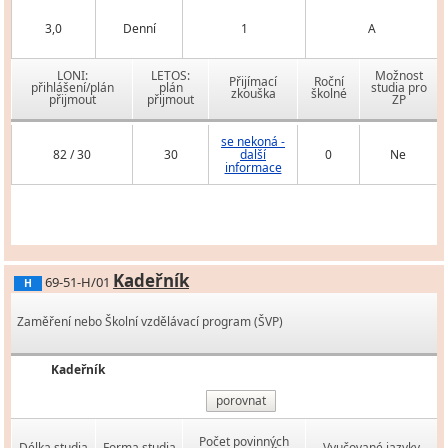
3,0
Denní
1
A
LONI:
LETOS:
Možnost
Přijímací
Roční
přihlášení/plán
plán
studia pro
zkouška
školné
přijmout
přijmout
ZP
se nekoná -
82 / 30
30
další
0
Ne
informace
Kadeřník
69-51-H/01
H
Zaměření nebo Školní vzdělávací program (ŠVP)
Kadeřník
porovnat
Počet povinných
Délka studia
Forma studia
Vyučované jazyky