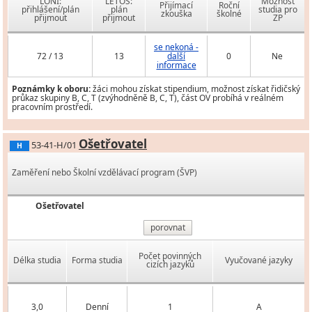
LONI:
LETOS:
Možnost
Přijímací
Roční
přihlášení/plán
plán
studia pro
zkouška
školné
přijmout
přijmout
ZP
se nekoná -
72 / 13
13
další
0
Ne
informace
Poznámky k oboru:
žáci mohou získat stipendium, možnost získat řidičský
průkaz skupiny B, C, T (zvýhodněně B, C, T), část OV probíhá v reálném
pracovním prostředí.
Ošetřovatel
53-41-H/01
H
Zaměření nebo Školní vzdělávací program (ŠVP)
Ošetřovatel
porovnat
Počet povinných
Délka studia
Forma studia
Vyučované jazyky
cizích jazyků
3,0
Denní
1
A