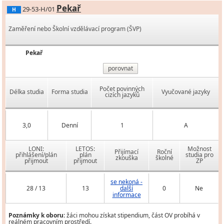
Pekař
29-53-H/01
H
Zaměření nebo Školní vzdělávací program (ŠVP)
Pekař
porovnat
Počet povinných
Délka studia
Forma studia
Vyučované jazyky
cizích jazyků
3,0
Denní
1
A
LONI:
LETOS:
Možnost
Přijímací
Roční
přihlášení/plán
plán
studia pro
zkouška
školné
přijmout
přijmout
ZP
se nekoná -
28 / 13
13
další
0
Ne
informace
Poznámky k oboru:
žáci mohou získat stipendium, část OV probíhá v
reálném pracovním prostředí.