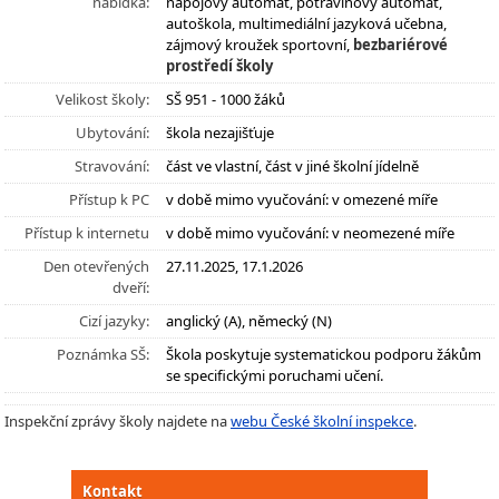
nabídka:
nápojový automat, potravinový automat,
autoškola, multimediální jazyková učebna,
zájmový kroužek sportovní,
bezbariérové
prostředí školy
Velikost školy:
SŠ 951 - 1000 žáků
Ubytování:
škola nezajišťuje
Stravování:
část ve vlastní, část v jiné školní jídelně
Přístup k PC
v době mimo vyučování: v omezené míře
Přístup k internetu
v době mimo vyučování: v neomezené míře
Den otevřených
27.11.2025, 17.1.2026
dveří:
Cizí jazyky:
anglický (A), německý (N)
Poznámka SŠ:
Škola poskytuje systematickou podporu žákům
se specifickými poruchami učení.
Inspekční zprávy školy najdete na
webu České školní inspekce
.
Kontakt