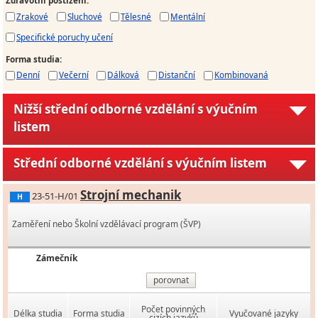
Zdravotní postižení
:
Zrakové
Sluchové
Tělesné
Mentální
Specifické poruchy učení
Forma studia
:
Denní
Večerní
Dálková
Distanční
Kombinovaná
Nižší střední odborné vzdělání s výučním
listem
Střední odborné vzdělání s výučním listem
Strojní mechanik
23-51-H/01
H
Zaměření nebo Školní vzdělávací program (ŠVP)
Zámečník
porovnat
Počet povinných
Délka studia
Forma studia
Vyučované jazyky
cizích jazyků