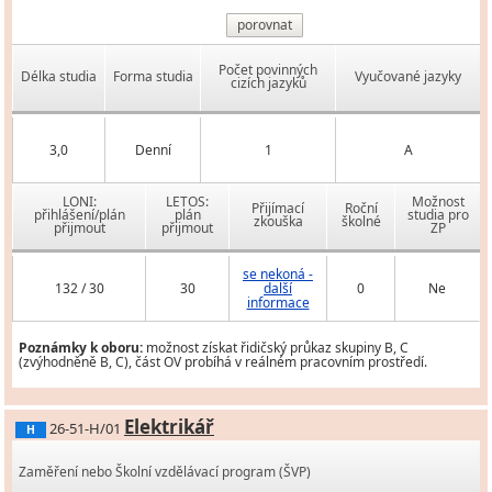
porovnat
Počet povinných
Délka studia
Forma studia
Vyučované jazyky
cizích jazyků
3,0
Denní
1
A
LONI:
LETOS:
Možnost
Přijímací
Roční
přihlášení/plán
plán
studia pro
zkouška
školné
přijmout
přijmout
ZP
se nekoná -
132 / 30
30
další
0
Ne
informace
Poznámky k oboru:
možnost získat řidičský průkaz skupiny B, C
(zvýhodněně B, C), část OV probíhá v reálném pracovním prostředí.
Elektrikář
26-51-H/01
H
Zaměření nebo Školní vzdělávací program (ŠVP)