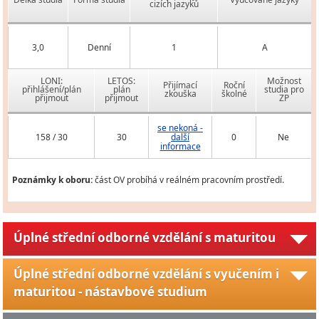
cizích jazyků
3,0
Denní
1
A
LONI:
LETOS:
Možnost
Přijímací
Roční
přihlášení/plán
plán
studia pro
zkouška
školné
přijmout
přijmout
ZP
se nekoná -
158 / 30
30
další
0
Ne
informace
Poznámky k oboru:
část OV probíhá v reálném pracovním prostředí.
Úplné střední odborné vzdělání s maturitou
Úplné střední odborné vzdělání s vyučením i
maturitou - nástavbové studium