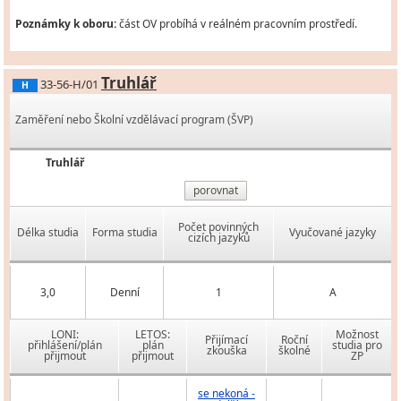
Poznámky k oboru:
část OV probíhá v reálném pracovním prostředí.
Truhlář
33-56-H/01
H
Zaměření nebo Školní vzdělávací program (ŠVP)
Truhlář
porovnat
Počet povinných
Délka studia
Forma studia
Vyučované jazyky
cizích jazyků
3,0
Denní
1
A
LONI:
LETOS:
Možnost
Přijímací
Roční
přihlášení/plán
plán
studia pro
zkouška
školné
přijmout
přijmout
ZP
se nekoná -