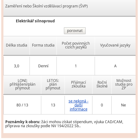
Zaměření nebo Školní vzdělávací program (ŠVP)
Elektrikář silnoproud
porovnat
Počet povinných
Délka studia
Forma studia
Vyučované jazyky
cizích jazyků
3,0
Denní
1
A
LONI:
LETOS:
Možnost
Přijímací
Roční
přihlášení/plán
plán
studia pro
zkouška
školné
přijmout
přijmout
ZP
se nekoná -
80 / 13
13
další
0
Ne
informace
Poznámky k oboru:
žáci mohou získat stipendium, výuka CAD/CAM,
příprava na zkoušky podle NV 194/2022 Sb..