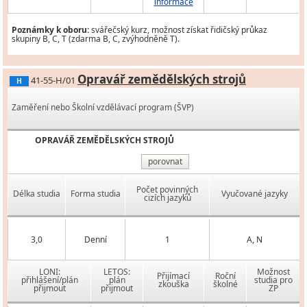
informace
Poznámky k oboru:
svářečský kurz, možnost získat řidičský průkaz
skupiny B, C, T (zdarma B, C, zvýhodněně T).
Opravář zemědělských strojů
41-55-H/01
H
Zaměření nebo Školní vzdělávací program (ŠVP)
OPRAVÁŘ ZEMĚDĚLSKÝCH STROJŮ
porovnat
Počet povinných
Délka studia
Forma studia
Vyučované jazyky
cizích jazyků
3,0
Denní
1
A, N
LONI:
LETOS:
Možnost
Přijímací
Roční
přihlášení/plán
plán
studia pro
zkouška
školné
přijmout
přijmout
ZP