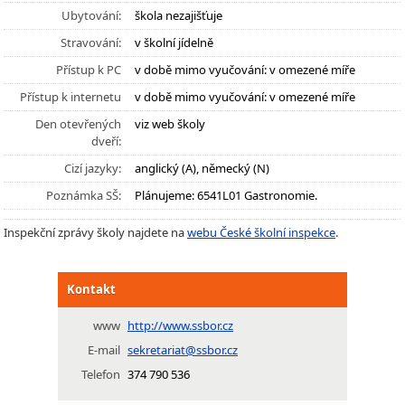
Ubytování:
škola nezajišťuje
Stravování:
v školní jídelně
Přístup k PC
v době mimo vyučování: v omezené míře
Přístup k internetu
v době mimo vyučování: v omezené míře
Den otevřených
viz web školy
dveří:
Cizí jazyky:
anglický (A), německý (N)
Poznámka SŠ:
Plánujeme: 6541L01 Gastronomie.
Inspekční zprávy školy najdete na
webu České školní inspekce
.
Kontakt
www
http://www.ssbor.cz
E-mail
sekretariat@ssbor.cz
Telefon
374 790 536