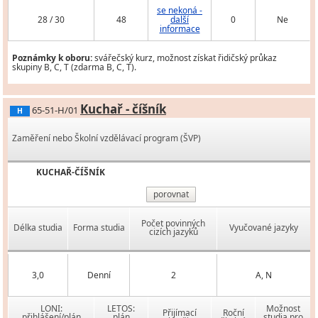
se nekoná -
28 / 30
48
další
0
Ne
informace
Poznámky k oboru:
svářečský kurz, možnost získat řidičský průkaz
skupiny B, C, T (zdarma B, C, T).
Kuchař - číšník
65-51-H/01
H
Zaměření nebo Školní vzdělávací program (ŠVP)
KUCHAŘ-ČÍŠNÍK
porovnat
Počet povinných
Délka studia
Forma studia
Vyučované jazyky
cizích jazyků
3,0
Denní
2
A, N
LONI:
LETOS:
Možnost
Přijímací
Roční
přihlášení/plán
plán
studia pro