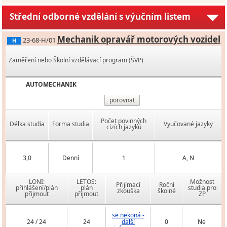
Střední odborné vzdělání s výučním listem
Mechanik opravář motorových vozidel
23-68-H/01
H
Zaměření nebo Školní vzdělávací program (ŠVP)
AUTOMECHANIK
porovnat
Počet povinných
Délka studia
Forma studia
Vyučované jazyky
cizích jazyků
3,0
Denní
1
A, N
LONI:
LETOS:
Možnost
Přijímací
Roční
přihlášení/plán
plán
studia pro
zkouška
školné
přijmout
přijmout
ZP
se nekoná -
24 / 24
24
další
0
Ne