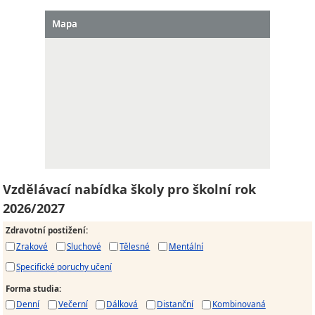
Mapa
Vzdělávací nabídka školy pro školní rok
2026/2027
Zdravotní postižení
:
Zrakové
Sluchové
Tělesné
Mentální
Specifické poruchy učení
Forma studia
:
Denní
Večerní
Dálková
Distanční
Kombinovaná