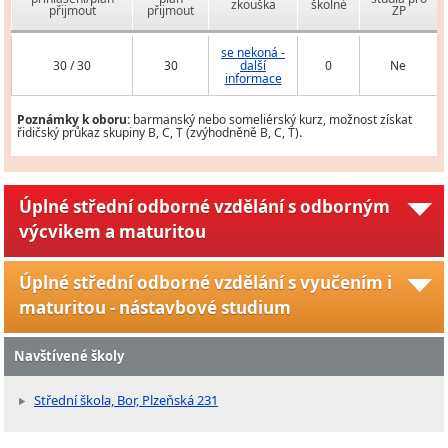
zkouška
školné
přijmout
přijmout
ZP
se nekoná -
30 / 30
30
další
0
Ne
informace
Poznámky k oboru:
barmanský nebo someliérský kurz, možnost získat
řidičský průkaz skupiny B, C, T (zvýhodněně B, C, T).
Úplné střední odborné vzdělání s odborným
výcvikem a maturitou
Úplné střední odborné vzdělání s vyučením i
maturitou - nástavbové studium
Navštívené školy
Střední škola, Bor, Plzeňská 231