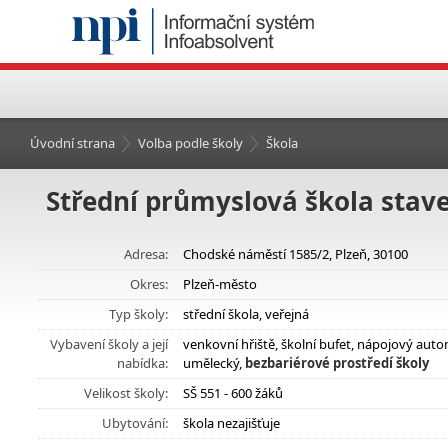
Úvodní strana
Volba podle školy
Škola
Střední průmyslová škola stave
Adresa:
Chodské náměstí 1585/2, Plzeň, 30100
Okres:
Plzeň-město
Typ školy:
střední škola, veřejná
Vybavení školy a její
venkovní hřiště, školní bufet, nápojový a
nabídka:
umělecký,
bezbariérové prostředí školy
Velikost školy:
SŠ 551 - 600 žáků
Ubytování:
škola nezajišťuje