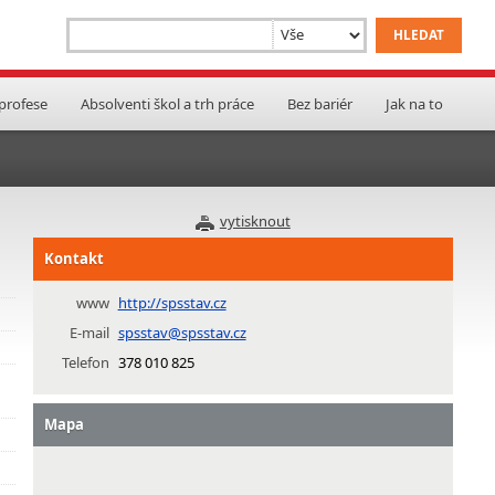
 profese
Absolventi škol a trh práce
Bez bariér
Jak na to
vytisknout
Kontakt
www
http://spsstav.cz
E-mail
spsstav@spsstav.cz
Telefon
378 010 825
Mapa