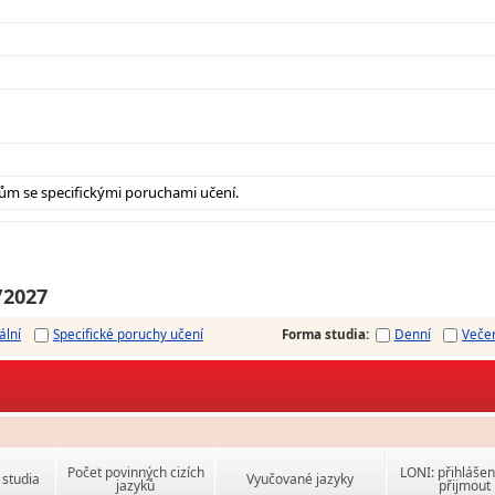
ům se specifickými poruchami učení.
/2027
ální
Specifické poruchy učení
Forma studia
:
Denní
Veče
Počet povinných cizích
LONI: přihlášen
studia
Vyučované jazyky
jazyků
přijmout