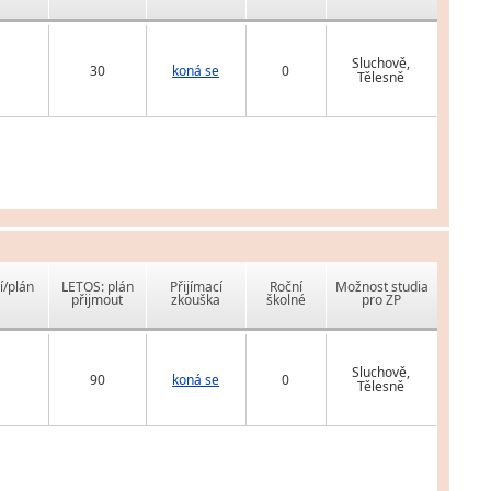
Sluchově,
30
koná se
0
Tělesně
í/plán
LETOS: plán
Přijímací
Roční
Možnost studia
přijmout
zkouška
školné
pro ZP
Sluchově,
90
koná se
0
Tělesně