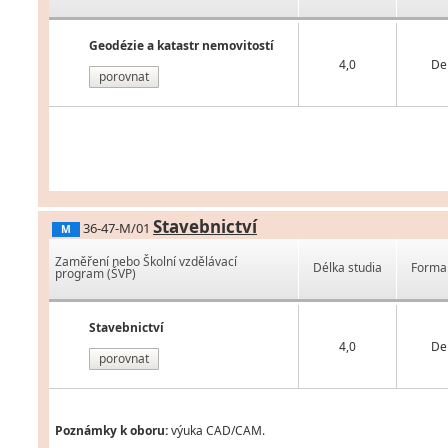
Geodézie a katastr nemovitostí
4,0
De
porovnat
Stavebnictví
36-47-M/01
M
Zaměření nebo Školní vzdělávací
Délka studia
Forma 
program (ŠVP)
Stavebnictví
4,0
De
porovnat
Poznámky k oboru:
výuka CAD/CAM.