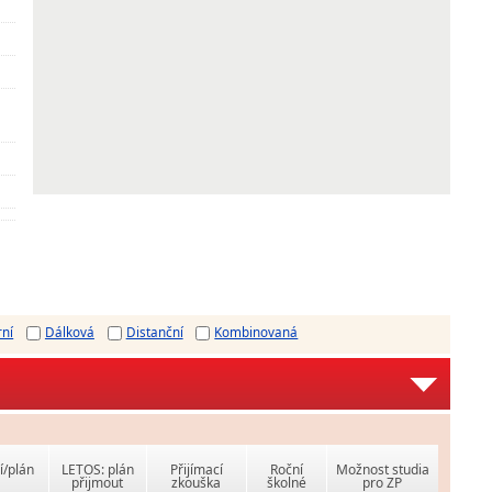
rní
Dálková
Distanční
Kombinovaná
í/plán
LETOS: plán
Přijímací
Roční
Možnost studia
přijmout
zkouška
školné
pro ZP