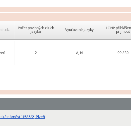
Počet povinných cizích
LONI: přihlášen
studia
Vyučované jazyky
jazyků
přijmout
nní
2
A, N
99 / 30
dské náměstí 1585/2, Plzeň