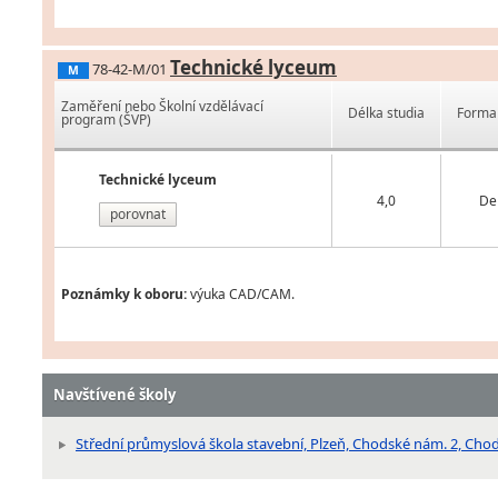
Technické lyceum
78-42-M/01
M
Zaměření nebo Školní vzdělávací
Délka studia
Forma 
program (ŠVP)
Technické lyceum
4,0
De
porovnat
Poznámky k oboru:
výuka CAD/CAM.
Navštívené školy
Střední průmyslová škola stavební, Plzeň, Chodské nám. 2, Cho