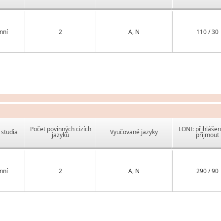
nní
2
A, N
110 / 30
Počet povinných cizích
LONI: přihlášen
studia
Vyučované jazyky
jazyků
přijmout
nní
2
A, N
290 / 90