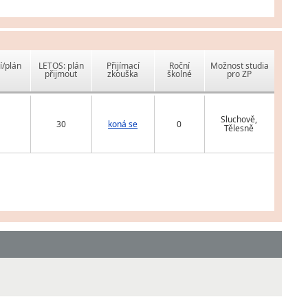
í/plán
LETOS: plán
Přijímací
Roční
Možnost studia
přijmout
zkouška
školné
pro ZP
Sluchově,
30
koná se
0
Tělesně