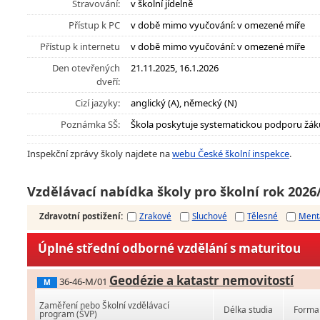
Stravování:
v školní jídelně
Přístup k PC
v době mimo vyučování: v omezené míře
Přístup k internetu
v době mimo vyučování: v omezené míře
Den otevřených
21.11.2025, 16.1.2026
dveří:
Cizí jazyky:
anglický (A), německý (N)
Poznámka SŠ:
Škola poskytuje systematickou podporu žák
Inspekční zprávy školy najdete na
webu České školní inspekce
.
Vzdělávací nabídka školy pro školní rok 2026
Zdravotní postižení
:
Zrakové
Sluchové
Tělesné
Ment
Úplné střední odborné vzdělání s maturitou
Geodézie a katastr nemovitostí
36-46-M/01
M
Zaměření nebo Školní vzdělávací
Délka studia
Forma 
program (ŠVP)