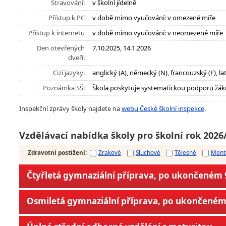
Stravování:
v školní jídelně
Přístup k PC
v době mimo vyučování: v omezené míře
Přístup k internetu
v době mimo vyučování: v neomezené míře
Den otevřených
7.10.2025, 14.1.2026
dveří:
Cizí jazyky:
anglický (A), německý (N), francouzský (F), lat
Poznámka SŠ:
Škola poskytuje systematickou podporu žák
Inspekční zprávy školy najdete na
webu České školní inspekce
.
Vzdělávací nabídka školy pro školní rok 2026
Zdravotní postižení
:
Zrakové
Sluchové
Tělesné
Ment
Čtyřletá gymnaziální příprava, po ukončeném 9
Osmiletá gymnaziální příprava, po ukončeném 