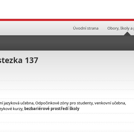
Úvodní strana
Obory, školy a
stezka 137
lní jazyková učebna, Odpočinkové zóny pro studenty, venkovní učebna,
azykové kurzy,
bezbariérové prostředí školy