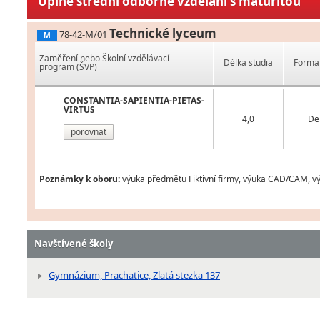
Úplné střední odborné vzdělání s maturitou
Technické lyceum
78-42-M/01
M
Zaměření nebo Školní vzdělávací
Délka studia
Forma 
program (ŠVP)
CONSTANTIA-SAPIENTIA-PIETAS-
VIRTUS
4,0
De
porovnat
Poznámky k oboru:
výuka předmětu Fiktivní firmy, výuka CAD/CAM, vý
Navštívené školy
Gymnázium, Prachatice, Zlatá stezka 137