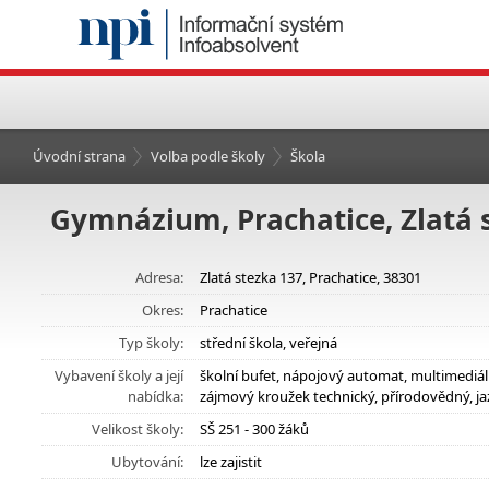
Úvodní strana
Volba podle školy
Škola
Gymnázium, Prachatice, Zlatá 
Adresa:
Zlatá stezka 137, Prachatice, 38301
Okres:
Prachatice
Typ školy:
střední škola, veřejná
Vybavení školy a její
školní bufet, nápojový automat, multimediá
nabídka:
zájmový kroužek technický, přírodovědný, j
Velikost školy:
SŠ 251 - 300 žáků
Ubytování:
lze zajistit