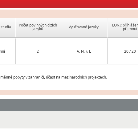
Počet povinných cizích
LONI: přihlášen
studia
Vyučované jazyky
jazyků
přijmout
nní
2
A, N, F, L
20 / 20
měnné pobyty v zahraničí, účast na mezinárodních projektech.