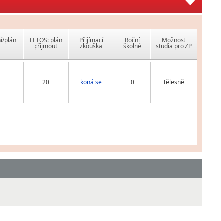
í/plán
LETOS: plán
Přijímací
Roční
Možnost
přijmout
zkouška
školné
studia pro ZP
20
koná se
0
Tělesně