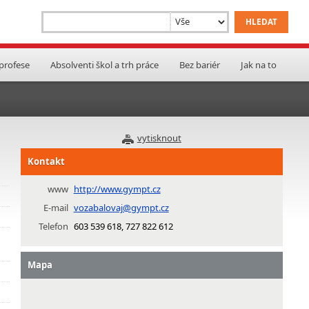
 profese
Absolventi škol a trh práce
Bez bariér
Jak na to
vytisknout
Kontakt
www
http://www.gympt.cz
E-mail
vozabalovaj@gympt.cz
Telefon
603 539 618, 727 822 612
Mapa