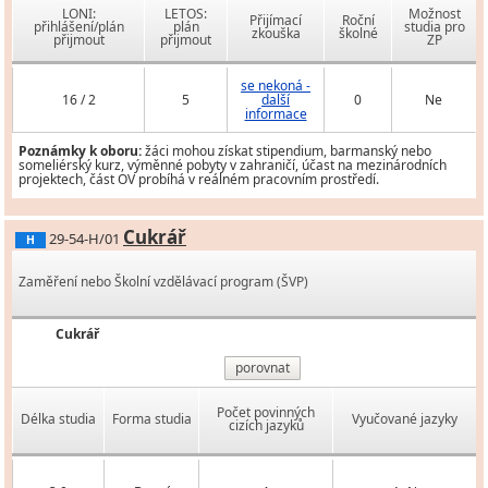
LONI:
LETOS:
Možnost
Přijímací
Roční
přihlášení/plán
plán
studia pro
zkouška
školné
přijmout
přijmout
ZP
se nekoná -
16 / 2
5
další
0
Ne
informace
Poznámky k oboru:
žáci mohou získat stipendium, barmanský nebo
someliérský kurz, výměnné pobyty v zahraničí, účast na mezinárodních
projektech, část OV probíhá v reálném pracovním prostředí.
Cukrář
29-54-H/01
H
Zaměření nebo Školní vzdělávací program (ŠVP)
Cukrář
porovnat
Počet povinných
Délka studia
Forma studia
Vyučované jazyky
cizích jazyků