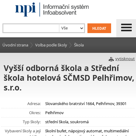
Úvodní strana
Volba podle školy
Škola
vytisknout
Vyšší odborná škola a Střední
škola hotelová SČMSD Pelhřimov,
s.r.o.
Adresa:
Slovanského bratrství 1664, Pelhřimov, 39301
Okres:
Pelhřimov
Typ školy:
střední škola, soukromá
Vybavení školy a její
školní bufet, nápojový automat, multimediální