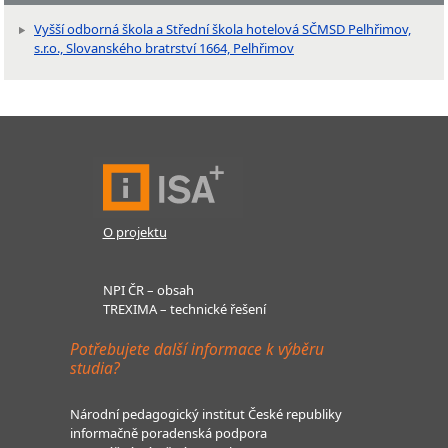
Vyšší odborná škola a Střední škola hotelová SČMSD Pelhřimov,
s.r.o., Slovanského bratrství 1664, Pelhřimov
O projektu
NPI ČR – obsah
TREXIMA – technické řešení
Potřebujete další informace k výběru
studia?
Národní pedagogický institut České republiky
informačně poradenská podpora