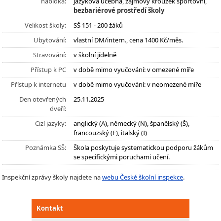
nabídka:
jazyková učebna, zájmový kroužek sportovní,
bezbariérové prostředí školy
Velikost školy:
SŠ 151 - 200 žáků
Ubytování:
vlastní DM/intern., cena 1400 Kč/měs.
Stravování:
v školní jídelně
Přístup k PC
v době mimo vyučování: v omezené míře
Přístup k internetu
v době mimo vyučování: v neomezené míře
Den otevřených
25.11.2025
dveří:
Cizí jazyky:
anglický (A), německý (N), španělský (Š),
francouzský (F), italský (I)
Poznámka SŠ:
Škola poskytuje systematickou podporu žákům
se specifickými poruchami učení.
Inspekční zprávy školy najdete na
webu České školní inspekce
.
Kontakt