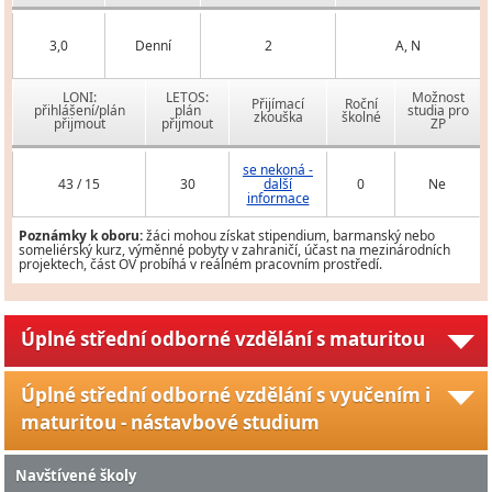
3,0
Denní
2
A, N
LONI:
LETOS:
Možnost
Přijímací
Roční
přihlášení/plán
plán
studia pro
zkouška
školné
přijmout
přijmout
ZP
se nekoná -
43 / 15
30
další
0
Ne
informace
Poznámky k oboru:
žáci mohou získat stipendium, barmanský nebo
someliérský kurz, výměnné pobyty v zahraničí, účast na mezinárodních
projektech, část OV probíhá v reálném pracovním prostředí.
Úplné střední odborné vzdělání s maturitou
Úplné střední odborné vzdělání s vyučením i
maturitou - nástavbové studium
Navštívené školy