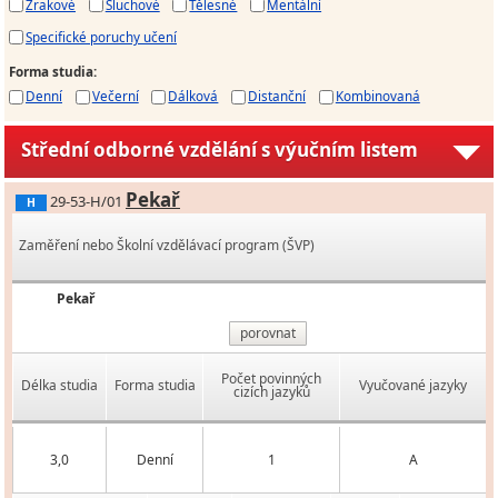
Zrakové
Sluchové
Tělesné
Mentální
Specifické poruchy učení
Forma studia
:
Denní
Večerní
Dálková
Distanční
Kombinovaná
Střední odborné vzdělání s výučním listem
Pekař
29-53-H/01
H
Zaměření nebo Školní vzdělávací program (ŠVP)
Pekař
porovnat
Počet povinných
Délka studia
Forma studia
Vyučované jazyky
cizích jazyků
3,0
Denní
1
A