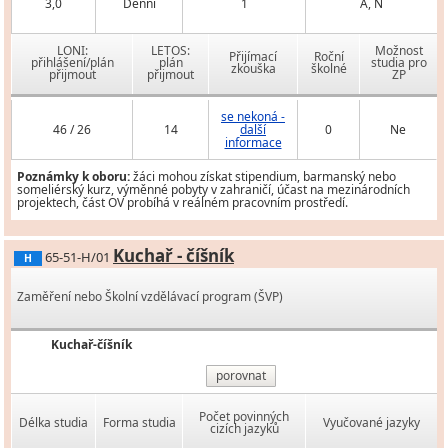
3,0
Denní
1
A, N
LONI:
LETOS:
Možnost
Přijímací
Roční
přihlášení/plán
plán
studia pro
zkouška
školné
přijmout
přijmout
ZP
se nekoná -
46 / 26
14
další
0
Ne
informace
Poznámky k oboru:
žáci mohou získat stipendium, barmanský nebo
someliérský kurz, výměnné pobyty v zahraničí, účast na mezinárodních
projektech, část OV probíhá v reálném pracovním prostředí.
Kuchař - číšník
65-51-H/01
H
Zaměření nebo Školní vzdělávací program (ŠVP)
Kuchař-číšník
porovnat
Počet povinných
Délka studia
Forma studia
Vyučované jazyky
cizích jazyků