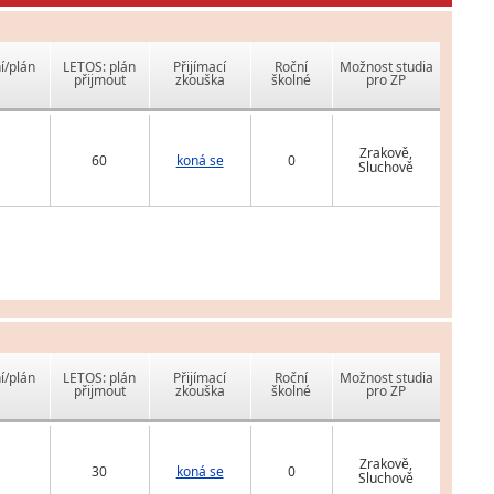
í/plán
LETOS: plán
Přijímací
Roční
Možnost studia
přijmout
zkouška
školné
pro ZP
Zrakově,
60
koná se
0
Sluchově
í/plán
LETOS: plán
Přijímací
Roční
Možnost studia
přijmout
zkouška
školné
pro ZP
Zrakově,
30
koná se
0
Sluchově