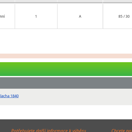
nní
1
A
85 / 30
alacha 1840
Potřebujete další informace k výběru
Chcete na