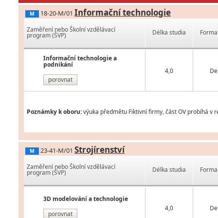
Informační technologie
18-20-M/01
M
Zaměření nebo Školní vzdělávací
Délka studia
Forma 
program (ŠVP)
Informační technologie a
podnikání
4,0
De
porovnat
Poznámky k oboru:
výuka předmětu Fiktivní firmy, část OV probíhá v 
Strojírenství
23-41-M/01
M
Zaměření nebo Školní vzdělávací
Délka studia
Forma 
program (ŠVP)
3D modelování a technologie
4,0
De
porovnat