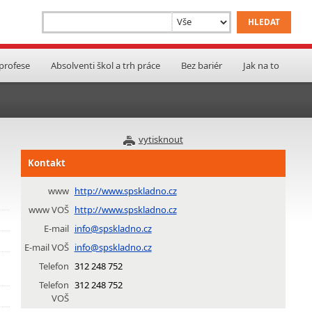
 profese
Absolventi škol a trh práce
Bez bariér
Jak na to
vytisknout
Kontakt
www
http://www.spskladno.cz
www VOŠ
http://www.spskladno.cz
E-mail
info@spskladno.cz
E-mail VOŠ
info@spskladno.cz
Telefon
312 248 752
Telefon
312 248 752
VOŠ