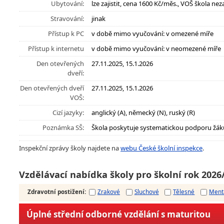
Ubytování:
lze zajistit, cena 1600 Kč/měs., VOŠ škola neza
Stravování:
jinak
Přístup k PC
v době mimo vyučování: v omezené míře
Přístup k internetu
v době mimo vyučování: v neomezené míře
Den otevřených
27.11.2025, 15.1.2026
dveří:
Den otevřených dveří
27.11.2025, 15.1.2026
VOŠ:
Cizí jazyky:
anglický (A), německý (N), ruský (R)
Poznámka SŠ:
Škola poskytuje systematickou podporu žák
Inspekční zprávy školy najdete na
webu České školní inspekce
.
Vzdělávací nabídka školy pro školní rok 2026
Zdravotní postižení
:
Zrakové
Sluchové
Tělesné
Ment
Úplné střední odborné vzdělání s maturitou