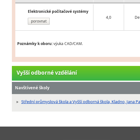
Elektronické počítačové systémy
4,0
De
porovnat
Poznámky k oboru:
výuka CAD/CAM.
Vyšší odborné vzdělání
Navštívené školy
Střední průmyslová škola a Vyšší odborná škola, Kladno, Jana P