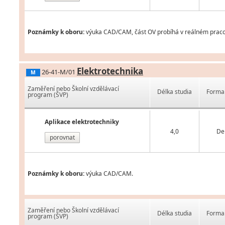
Poznámky k oboru:
výuka CAD/CAM, část OV probíhá v reálném praco
Elektrotechnika
26-41-M/01
M
Zaměření nebo Školní vzdělávací
Délka studia
Forma 
program (ŠVP)
Aplikace elektrotechniky
4,0
De
porovnat
Poznámky k oboru:
výuka CAD/CAM.
Zaměření nebo Školní vzdělávací
Délka studia
Forma 
program (ŠVP)