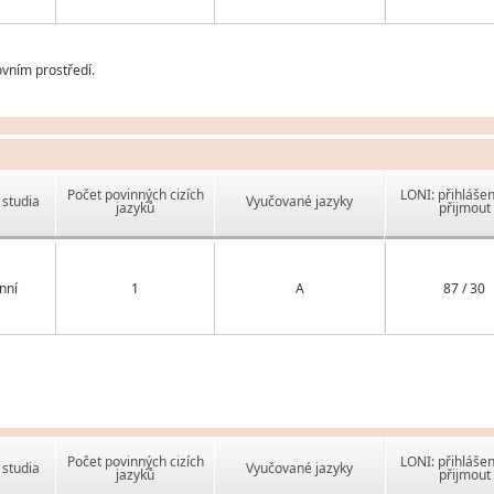
vním prostředí.
Počet povinných cizích
LONI: přihlášen
studia
Vyučované jazyky
jazyků
přijmout
nní
1
A
87 / 30
Počet povinných cizích
LONI: přihlášen
studia
Vyučované jazyky
jazyků
přijmout