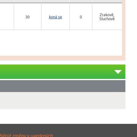
Zrakově,
30
koná se
0
Sluchově
hlásit změny v uvedených