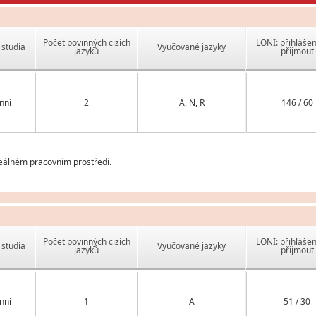
Počet povinných cizích
LONI: přihlášen
studia
Vyučované jazyky
jazyků
přijmout
nní
2
A, N, R
146 / 60
reálném pracovním prostředí.
Počet povinných cizích
LONI: přihlášen
studia
Vyučované jazyky
jazyků
přijmout
nní
1
A
51 / 30