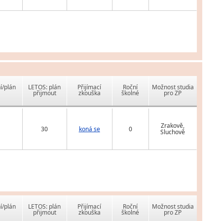
í/plán
LETOS: plán
Přijímací
Roční
Možnost studia
přijmout
zkouška
školné
pro ZP
Zrakově,
30
koná se
0
Sluchově
í/plán
LETOS: plán
Přijímací
Roční
Možnost studia
přijmout
zkouška
školné
pro ZP