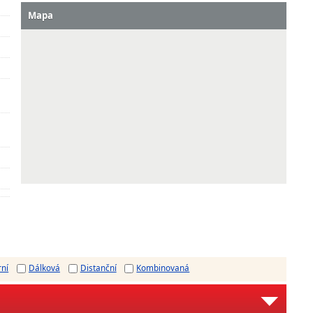
Mapa
rní
Dálková
Distanční
Kombinovaná