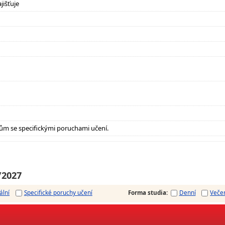
jišťuje
ům se specifickými poruchami učení.
/2027
ální
Specifické poruchy učení
Forma studia
:
Denní
Veče