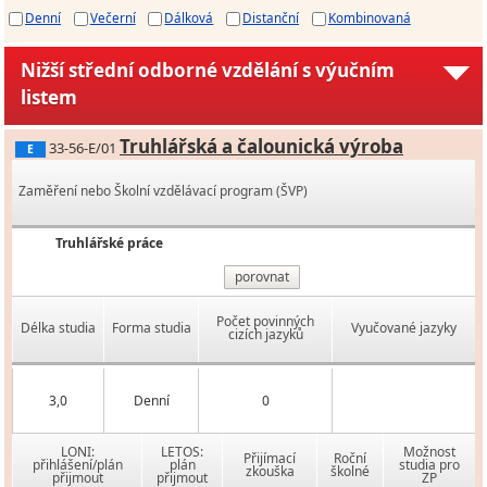
Denní
Večerní
Dálková
Distanční
Kombinovaná
Nižší střední odborné vzdělání s výučním
listem
Truhlářská a čalounická výroba
33-56-E/01
E
Zaměření nebo Školní vzdělávací program (ŠVP)
Truhlářské práce
porovnat
Počet povinných
Délka studia
Forma studia
Vyučované jazyky
cizích jazyků
3,0
Denní
0
LONI:
LETOS:
Možnost
Přijímací
Roční
přihlášení/plán
plán
studia pro
zkouška
školné
přijmout
přijmout
ZP