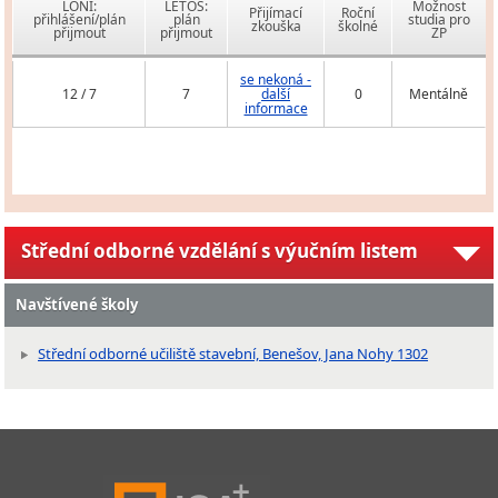
LONI:
LETOS:
Možnost
Přijímací
Roční
přihlášení/plán
plán
studia pro
zkouška
školné
přijmout
přijmout
ZP
se nekoná -
12 / 7
7
další
0
Mentálně
informace
Střední odborné vzdělání s výučním listem
Navštívené školy
Střední odborné učiliště stavební, Benešov, Jana Nohy 1302