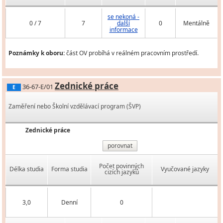
se nekoná -
0 / 7
7
další
0
Mentálně
informace
Poznámky k oboru:
část OV probíhá v reálném pracovním prostředí.
Zednické práce
36-67-E/01
E
Zaměření nebo Školní vzdělávací program (ŠVP)
Zednické práce
porovnat
Počet povinných
Délka studia
Forma studia
Vyučované jazyky
cizích jazyků
3,0
Denní
0