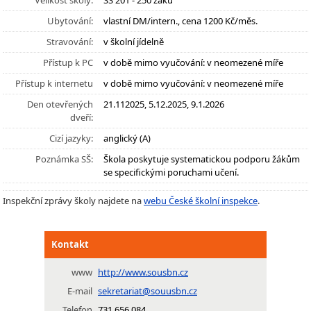
Velikost školy:
SŠ 201 - 250 žáků
Ubytování:
vlastní DM/intern., cena 1200 Kč/měs.
Stravování:
v školní jídelně
Přístup k PC
v době mimo vyučování: v neomezené míře
Přístup k internetu
v době mimo vyučování: v neomezené míře
Den otevřených
21.112025, 5.12.2025, 9.1.2026
dveří:
Cizí jazyky:
anglický (A)
Poznámka SŠ:
Škola poskytuje systematickou podporu žákům
se specifickými poruchami učení.
Inspekční zprávy školy najdete na
webu České školní inspekce
.
Kontakt
www
http://www.sousbn.cz
E-mail
sekretariat@souusbn.cz
Telefon
731 656 084