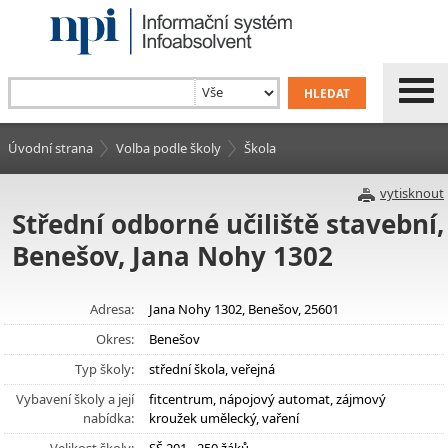
Úvodní strana
Volba podle školy
Škola
vytisknout
Střední odborné učiliště stavební,
Benešov, Jana Nohy 1302
Adresa:
Jana Nohy 1302, Benešov, 25601
Okres:
Benešov
Typ školy:
střední škola, veřejná
Vybavení školy a její
fitcentrum, nápojový automat, zájmový
nabídka:
kroužek umělecký, vaření