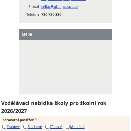
E-mail
celko@gbc-pcssou.cz
Telefon
736 726 330
Mapa
Vzdělávací nabídka školy pro školní rok
2026/2027
Zdravotní postižení
:
Zrakové
Sluchové
Tělesné
Mentální