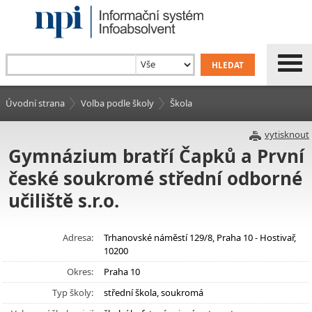
Úvodní strana
Volba podle školy
Škola
vytisknout
Gymnázium bratří Čapků a První
české soukromé střední odborné
učiliště s.r.o.
Adresa:
Trhanovské náměstí 129/8, Praha 10 - Hostivař,
10200
Okres:
Praha 10
Typ školy:
střední škola, soukromá