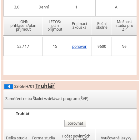
3,0
Denní
1
A
LONI:
LETOS:
Možnost
Přijímací
Roční
přihlášení/plán
plán
studia pro
zkouška
školné
přijmout
přijmout
ZP
52 / 17
15
pohovor
9600
Ne
Truhlář
33-56-H/01
H
Zaměření nebo Školní vzdělávací program (ŠVP)
Truhlář
porovnat
Počet povinných
Délka studia
Forma studia
Vyučované jazyky
cizích jazyků