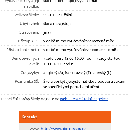
Vybavení školy a její
školní bufet, nápojový automat
nabídka:
Velikost školy:
SŠ 201 - 250 žáků
Ubytování:
škola nezajišťuje
Stravování:
jinak
Přístup k PC
v době mimo vyučování: v omezené míře
Přístup k internetu
v době mimo vyučování: v neomezené míře
Den otevřených
každé úterý 13:00-16:00 hodin, každý čtvrtek
dveří:
13:00-16:00 hodin
Cizí jazyky:
anglický (A), francouzský (F), latinský (L)
Poznámka SŠ:
Škola poskytuje systematickou podporu žákům
se specifickými poruchami učení.
Inspekční zprávy školy najdete na
webu České školní inspekce
.
Kontakt
www
http://www.gbc-pcssou.cz