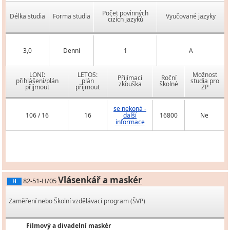
Počet povinných
Délka studia
Forma studia
Vyučované jazyky
cizích jazyků
3,0
Denní
1
A
LONI:
LETOS:
Možnost
Přijímací
Roční
přihlášení/plán
plán
studia pro
zkouška
školné
přijmout
přijmout
ZP
se nekoná -
106 / 16
16
další
16800
Ne
informace
Vlásenkář a maskér
82-51-H/05
H
Zaměření nebo Školní vzdělávací program (ŠVP)
Filmový a divadelní maskér