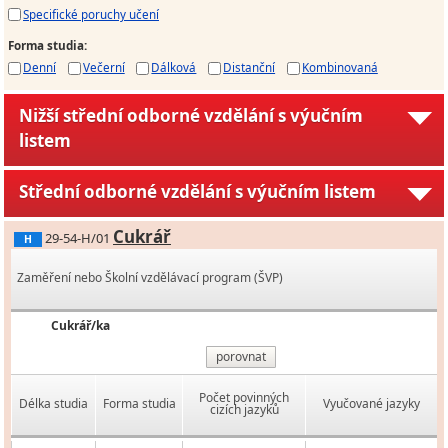
Specifické poruchy učení
Forma studia
:
Denní
Večerní
Dálková
Distanční
Kombinovaná
Nižší střední odborné vzdělání s výučním
listem
Střední odborné vzdělání s výučním listem
Cukrář
29-54-H/01
H
Zaměření nebo Školní vzdělávací program (ŠVP)
Cukrář/ka
porovnat
Počet povinných
Délka studia
Forma studia
Vyučované jazyky
cizích jazyků