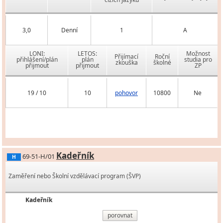
3,0
Denní
1
A
LONI:
LETOS:
Možnost
Přijímací
Roční
přihlášení/plán
plán
studia pro
zkouška
školné
přijmout
přijmout
ZP
19 / 10
10
pohovor
10800
Ne
Kadeřník
69-51-H/01
H
Zaměření nebo Školní vzdělávací program (ŠVP)
Kadeřník
porovnat