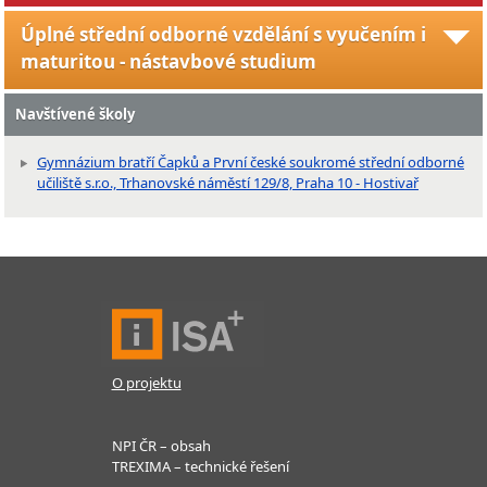
Úplné střední odborné vzdělání s vyučením i
maturitou - nástavbové studium
Navštívené školy
Gymnázium bratří Čapků a První české soukromé střední odborné
učiliště s.r.o., Trhanovské náměstí 129/8, Praha 10 - Hostivař
O projektu
NPI ČR – obsah
TREXIMA – technické řešení