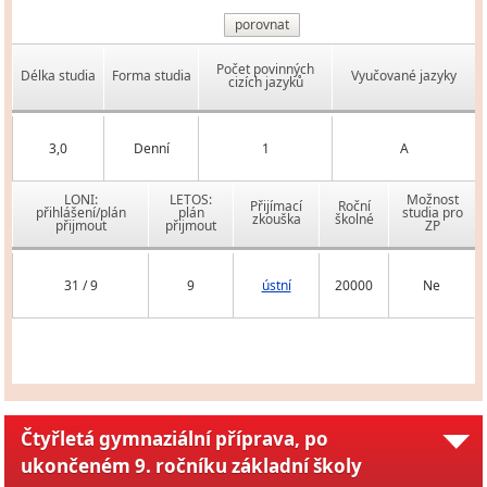
porovnat
Počet povinných
Délka studia
Forma studia
Vyučované jazyky
cizích jazyků
3,0
Denní
1
A
LONI:
LETOS:
Možnost
Přijímací
Roční
přihlášení/plán
plán
studia pro
zkouška
školné
přijmout
přijmout
ZP
31 / 9
9
ústní
20000
Ne
Čtyřletá gymnaziální příprava, po
ukončeném 9. ročníku základní školy