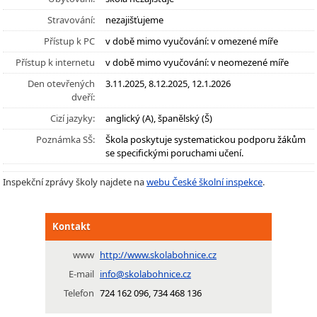
Stravování:
nezajišťujeme
Přístup k PC
v době mimo vyučování: v omezené míře
Přístup k internetu
v době mimo vyučování: v neomezené míře
Den otevřených
3.11.2025, 8.12.2025, 12.1.2026
dveří:
Cizí jazyky:
anglický (A), španělský (Š)
Poznámka SŠ:
Škola poskytuje systematickou podporu žákům
se specifickými poruchami učení.
Inspekční zprávy školy najdete na
webu České školní inspekce
.
Kontakt
www
http://www.skolabohnice.cz
E-mail
info@skolabohnice.cz
Telefon
724 162 096, 734 468 136