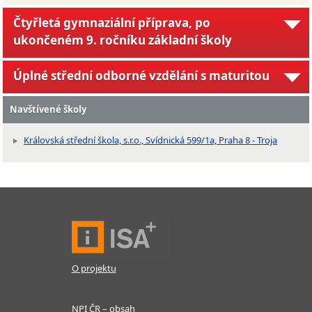
Čtyřletá gymnaziální příprava, po
ukončeném 9. ročníku základní školy
Úplné střední odborné vzdělání s maturitou
Navštívené školy
Královská střední škola, s.r.o., Svídnická 599/1a, Praha 8 - Troja
O projektu
NPI ČR – obsah