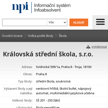
Úvodní strana
Volba podle školy
Škola
vytisknout
Královská střední škola, s.r.o.
Adresa:
Svídnická 599/1a, Praha 8 - Troja, 18100
Okres:
Praha 8
Typ školy:
střední škola, soukromá
Vybavení školy a její
venkovní hřiště, školní bufet, nápojový
nabídka:
automat, multimediální jazyková učebna
Velikost školy:
SŠ 201 - 250 žáků
Ubytování:
škola nezajišťuje