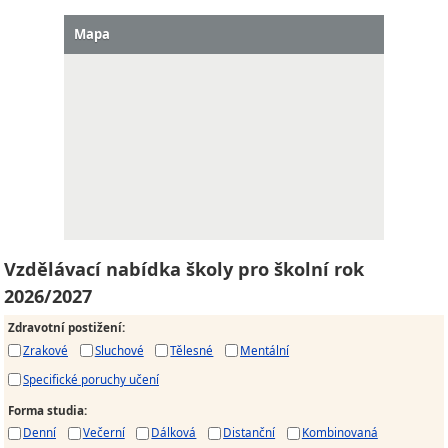
Mapa
Vzdělávací nabídka školy pro školní rok
2026/2027
Zdravotní postižení
:
Zrakové
Sluchové
Tělesné
Mentální
Specifické poruchy učení
Forma studia
:
Denní
Večerní
Dálková
Distanční
Kombinovaná