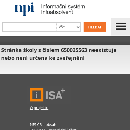
Stránka školy s číslem 650025563 neexistuje
nebo není určena ke zveřejnění
O projektu
NPI ČR – obsah
TREXIMA – technické řešení