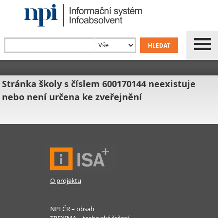
Stránka školy s číslem 600170144 neexistuje
nebo není určena ke zveřejnění
O projektu
NPI ČR – obsah
TREXIMA – technické řešení