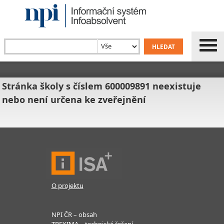
Stránka školy s číslem 600009891 neexistuje
nebo není určena ke zveřejnění
O projektu
NPI ČR – obsah
TREXIMA – technické řešení