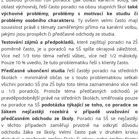
oblast výchovná), řeší často poradci na obou stupních škol
také
výchovné problémy, problémy s motivací ke studiu či
problémy osobního charakteru
. Ty ovšem velmi často mají
souvislost právě s tématy zaměřenými přímo na kariérní volbu,
jakými jsou prospěch či předčasné odchody ze studia.
Testování zájmů a předpokladů,
které zajišťují poradci na ZŠ
poměrně často, je u poradců na SŠ spíše okrajová záležitost.
Více než 1/3 toto téma neřeší vůbec, více než 1/2 málokdy.
Pouze 10 % uvedlo, že tuto problematiku řeší s klienty často.
Předčasné ukončení studia
řeší častěji poradci na středních
školách – minimálně občas se s touto problematikou setkali
všichni poradci SŠ (na ZŠ bylo toto téma zaznamenáno více než
u 1/3 poradců). Protože téma předčasných odchodů je
pravděpodobnější právě na středních školách, směřovala pouze
na poradce na SŠ
podotázka týkající se toho, co poradce se
žákem nejčastěji rozebírá v případě uvažování o
předčasném odchodu ze školy
. Poradci na SŠ se nejčastěji
v těchto případech zaměřují prvotně na odkrytí důvodu
odchodu žáka ze školy. Velmi často pak v druhém kroku
diskutují o možnosti změny školy či oboru nebo změny formy