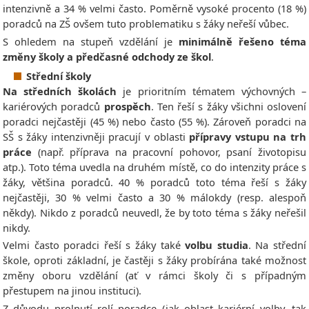
intenzivně a 34 % velmi často. Poměrně vysoké procento (18 %)
poradců na ZŠ ovšem tuto problematiku s žáky neřeší vůbec.
S ohledem na stupeň vzdělání je
minimálně řešeno téma
změny školy a předčasné odchody ze škol
.
Střední školy
Na středních školách
je prioritním tématem výchovných –
kariérových poradců
prospěch
. Ten řeší s žáky všichni oslovení
poradci nejčastěji (45 %) nebo často (55 %). Zároveň poradci na
SŠ s žáky intenzivněji pracují v oblasti
přípravy vstupu na trh
práce
(např. příprava na pracovní pohovor, psaní životopisu
atp.). Toto téma uvedla na druhém místě, co do intenzity práce s
žáky, většina poradců. 40 % poradců toto téma řeší s žáky
nejčastěji, 30 % velmi často a 30 % málokdy (resp. alespoň
někdy). Nikdo z poradců neuvedl, že by toto téma s žáky neřešil
nikdy.
Velmi často poradci řeší s žáky také
volbu studia
. Na střední
škole, oproti základní, je častěji s žáky probírána také možnost
změny oboru vzdělání (ať v rámci školy či s případným
přestupem na jinou instituci).
Z důvodu prolnutí rolí poradce (jak oblast kariérní volby, tak