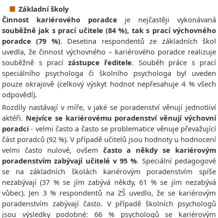
Základní školy
Činnost kariérového poradce
je nejčastěji vykonávaná
souběžně jak s prací učitele (84 %), tak s prací výchovného
poradce (79 %)
. Desetina respondentů ze základních škol
uvedla, že činnost výchovného – kariérového poradce realizuje
souběžně s prací
zástupce ředitele
. Souběh práce s prací
speciálního psychologa či školního psychologa byl uveden
pouze okrajově (celkový výskyt hodnot nepřesahuje 4 % všech
odpovědí).
Rozdíly nastávají v míře, v jaké se poradenství věnují jednotliví
aktéři.
Nejvíce se kariérovému poradenství věnují výchovní
poradci
- velmi často a často se problematice věnuje převažující
část poradců (92 %). V případě učitelů jsou hodnoty u hodnocení
velmi často nulové, ovšem
často a někdy se kariérovým
poradenstvím zabývají učitelé v 95 %
. Speciální pedagogové
se na základních školách kariérovým poradenstvím spíše
nezabývají (37 % se jím zabývá někdy, 61 % se jím nezabývá
vůbec). Jen 3 % respondentů na ZŠ uvedlo, že se kariérovým
poradenstvím zabývají často. V případě školních psychologů
jsou výsledky podobné: 66 % psychologů se kariérovým