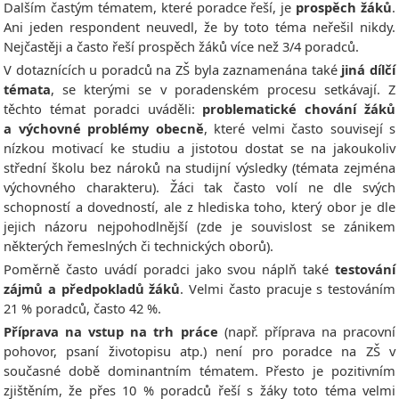
Dalším častým tématem, které poradce řeší, je
prospěch žáků
.
Ani jeden respondent neuvedl, že by toto téma neřešil nikdy.
Nejčastěji a často řeší prospěch žáků více než 3/4 poradců.
V dotaznících u poradců na ZŠ byla zaznamenána také
jiná dílčí
témata
, se kterými se v poradenském procesu setkávají. Z
těchto témat poradci uváděli:
problematické chování žáků
a výchovné problémy obecně
, které velmi často souvisejí s
nízkou motivací ke studiu a jistotou dostat se na jakoukoliv
střední školu bez nároků na studijní výsledky (témata zejména
výchovného charakteru). Žáci tak často volí ne dle svých
schopností a dovedností, ale z hlediska toho, který obor je dle
jejich názoru nejpohodlnější (zde je souvislost se zánikem
některých řemeslných či technických oborů).
Poměrně často uvádí poradci jako svou náplň také
testování
zájmů a předpokladů žáků
. Velmi často pracuje s testováním
21 % poradců, často 42 %.
Příprava na vstup na trh práce
(např. příprava na pracovní
pohovor, psaní životopisu atp.) není pro poradce na ZŠ v
současné době dominantním tématem. Přesto je pozitivním
zjištěním, že přes 10 % poradců řeší s žáky toto téma velmi