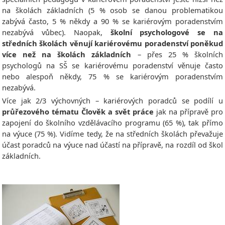
na školách základních (5 % osob se danou problematikou
zabývá často, 5 % někdy a 90 % se kariérovým poradenstvím
nezabývá vůbec). Naopak,
školní psychologové se na
středních školách věnují kariérovému poradenství poněkud
více než na školách základních
– přes 25 % školních
psychologů na SŠ se kariérovému poradenství věnuje často
nebo alespoň někdy, 75 % se kariérovým poradenstvím
nezabývá.
Více jak 2/3 výchovných – kariérových poradců se podílí u
průřezového tématu Člověk a svět práce
jak na přípravě pro
zapojení do školního vzdělávacího programu (65 %), tak přímo
na výuce (75 %). Vidíme tedy, že na středních školách převažuje
účast poradců na výuce nad účastí na přípravě, na rozdíl od škol
základních.