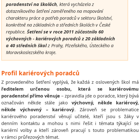
poradenství na školách
, která vycházela z
dotazníkového šetření zaměřeného na mapování
charakteru práce a potřeb poradců v sektoru školství,
konkrétně na základních a středních školách v České
republice.
Šetření se v roce 2011 zúčastnilo 60
výchovných - kariérových poradců z 20 základních
a 40 středních škol
z Prahy, Plzeňského, Ústeckého a
Moravskoslezského kraje.
Profil kariérových poradců
Z provedeného šetření vyplývá, že každá z oslovených škol má
ředitelem určenou osobu, která se kariérovému
poradenství přímo věnuje
– zpravidla jde o poradce, který bývá
označován někde stále jako
výchovný, někde kariérový,
někde výchovný – kariérový
. Zároveň se problematice
kariérového poradenství věnují učitelé, kteří jsou s žáky v
denním kontaktu a mohou s nimi řešit i témata týkající se
kariérní volby a kteří zároveň pracují s touto problematikou
v rámci průřezových témat.