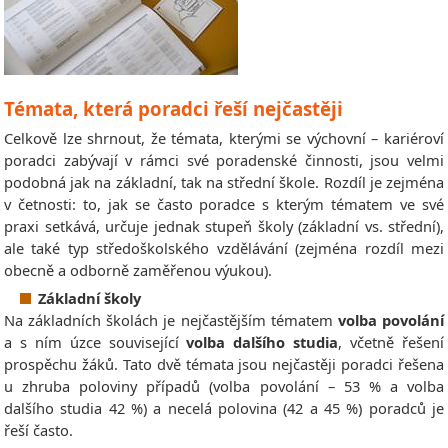
Témata, která poradci řeší nejčastěji
Celkově lze shrnout, že témata, kterými se výchovní – kariéroví
poradci zabývají v rámci své poradenské činnosti, jsou velmi
podobná jak na základní, tak na střední škole. Rozdíl je zejména
v četnosti: to, jak se často poradce s kterým tématem ve své
praxi setkává, určuje jednak stupeň školy (základní vs. střední),
ale také typ středoškolského vzdělávání (zejména rozdíl mezi
obecně a odborně zaměřenou výukou).
Základní školy
Na základních školách je nejčastějším tématem
volba povolání
a s ním úzce související
volba dalšího studia
, včetně řešení
prospěchu žáků. Tato dvě témata jsou nejčastěji poradci řešena
u zhruba poloviny případů (volba povolání – 53 % a volba
dalšího studia 42 %) a necelá polovina (42 a 45 %) poradců je
řeší často.