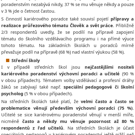
poradenstvím nezabývá nikdy, 37 % se mu věnuje někdy a pouze
v 3 % jde o četnost častou.
S činností kariérového poradce také souvisí pojetí
přípravy a
realizace
průřezového tématu Člověk a svět práce
. Přibližně
2/3 respondentů uvedly, že se podílí na přípravě zapojení
tématu do školního vzdělávacího programu i na přímé výuce
tohoto tématu. Na základních školách u poradců mírně
převažuje podíl na přípravě (68 %) nad vlastní výukou (58 %).
Střední školy
I v případě středních škol jsou
nejčastějšími nositeli
kariérového poradenství výchovní poradci a učitelé
(90 %
v obou případech). Tématem volby vzdělávací a profesní dráhy
žáků se zabývají také např.
speciální pedagogové či školní
psycholog
(5 % v obou případech).
Na středních školách také platí, že
velmi často a často se
problematice věnují především výchovní poradci (75 %)
.
Učitelé se sice kariérovému poradenství věnují v menší míře,
nicméně
často a někdy mu věnuje pozornost až 80 %
respondentů z řad učitelů
. Na středních školách je účast
speciálních pedagogů v kariérovém poradenství ještě nižší než