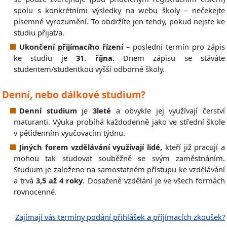
spolu s konkrétními výsledky na webu školy – nečekejte
písemné vyrozumění. To obdržíte jen tehdy, pokud nejste ke
studiu přijat/a.
Ukončení přijímacího řízení
– poslední termín pro zápis
ke studiu je
31. října.
Dnem zápisu se stáváte
studentem/studentkou vyšší odborné školy.
Denní, nebo dálkové studium?
Denní studium
je
3leté
a obvykle jej využívají čerství
maturanti. Výuka probíhá každodenně jako ve střední škole
v pětidenním vyučovacím týdnu.
Jiných forem vzdělávání využívají lidé,
kteří již pracují a
mohou tak studovat souběžně se svým zaměstnáním.
Studium je založeno na samostatném přístupu ke vzdělávání
a trvá
3,5 až 4 roky
. Dosažené vzdělání je ve všech formách
rovnocenné.
Zajímají vás termíny podání přihlášek a přijímacích zkoušek?