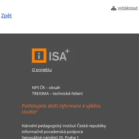
vytisknout
Zpět
O projektu
NPI ČR – obsah
TREXIMA – technické řešení
Potřebujete další informace k výběru
studia?
Národní pedagogický institut České republiky
informačně poradenská podpora
Senovážné náměstí 25, Praha 1