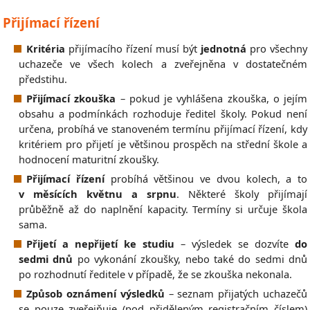
Přijímací řízení
Kritéria
přijímacího řízení musí být
jednotná
pro všechny
uchazeče ve všech kolech a zveřejněna v dostatečném
předstihu.
Přijímací zkouška
– pokud je vyhlášena zkouška, o jejím
obsahu a podmínkách rozhoduje ředitel školy. Pokud není
určena, probíhá ve stanoveném termínu přijímací řízení, kdy
kritériem pro přijetí je většinou prospěch na střední škole a
hodnocení maturitní zkoušky.
Přijímací řízení
probíhá většinou ve dvou kolech, a to
v měsících květnu a srpnu
. Některé školy přijímají
průběžně až do naplnění kapacity. Termíny si určuje škola
sama.
Přijetí a nepřijetí ke studiu
– výsledek se dozvíte
do
sedmi dnů
po vykonání zkoušky, nebo také do sedmi dnů
po rozhodnutí ředitele v případě, že se zkouška nekonala.
Způsob oznámení výsledků
– seznam přijatých uchazečů
se pouze zveřejňuje (pod přiděleným registračním číslem)