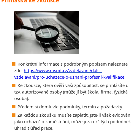
P
řihláška ke zkoušce
Konkrétní informace s podrobným popisem naleznete
zde:
https://www.msmt.cz/vzdelavani/dalsi-
vzdelavani/pro-uchazece-o-uznani-profesni-kvalifikace
Ke zkoušce, která ověří vaši způsobilost, se přihlásíte u
tzv. autorizované osoby (může jí být škola, firma, fyzická
osoba).
Předem si domluvte podmínky, termín a požadavky.
Za každou zkoušku musíte zaplatit. Jste-li však evidován
jako uchazeč o zaměstnání, může ji za určitých podmínek
uhradit úřad práce.