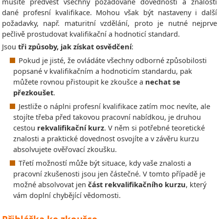
musíte předvést všechny požadované dovednosti a znalosti
dané profesní kvalifikace. Mohou však být nastaveny i další
požadavky, např. maturitní vzdělání, proto je nutné nejprve
pečlivě prostudovat kvalifikační a hodnoticí standard.
Jsou
tři způsoby, jak získat osvědčení
:
Pokud je jisté, že ovládáte všechny odborné způsobilosti
popsané v kvalifikačním a hodnoticím standardu, pak
můžete rovnou přistoupit ke zkoušce a
nechat se
přezkoušet
.
Jestliže o náplni profesní kvalifikace zatím moc nevíte, ale
stojíte třeba před takovou pracovní nabídkou, je druhou
cestou
rekvalifikační kurz
. V něm si potřebné teoretické
znalosti a praktické dovednost osvojíte a v závěru kurzu
absolvujete ověřovací zkoušku.
Třetí možností může být situace, kdy vaše znalosti a
pracovní zkušenosti jsou jen částečné. V tomto případě je
možné absolvovat jen
část rekvalifikačního kurzu
, který
vám doplní chybějící vědomosti.