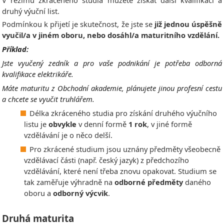
V režimu zkráceného studia můžete získat další kvalifikaci a
druhý výuční list.
Podmínkou k přijetí je skutečnost, že jste se
již jednou úspěšně
vyučil/a v jiném oboru, nebo dosáhl/a maturitního vzdělání.
Příklad:
Jste vyučený zedník a pro vaše podnikání je potřeba odborná
kvalifikace elektrikáře.
Máte maturitu z Obchodní akademie, plánujete jinou profesní cestu
a chcete se vyučit truhlářem.
Délka zkráceného studia pro získání druhého výučního
listu je
obvykle
v denní formě
1 rok
, v jiné formě
vzdělávání je o něco delší.
Pro zkrácené studium jsou uznány předměty všeobecně
vzdělávací části (např. český jazyk) z předchozího
vzdělávání, které není třeba znovu opakovat. Studium se
tak zaměřuje výhradně na
odborné předměty
daného
oboru a
odborný výcvik
.
Druhá maturita