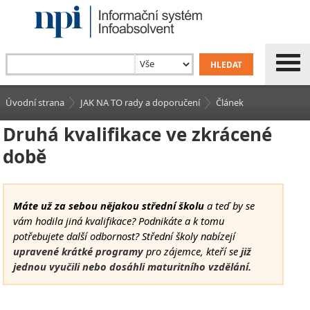
Úvodní strana
JAK NA TO rady a doporučení
Článek
Druhá kvalifikace ve zkrácené
době
Máte už za sebou nějakou střední školu
a teď by se
vám hodila jiná kvalifikace? Podnikáte a k tomu
potřebujete další odbornost? Střední školy nabízejí
upravené krátké programy
pro zájemce, kteří se
již
jednou vyučili nebo dosáhli maturitního vzdělání.