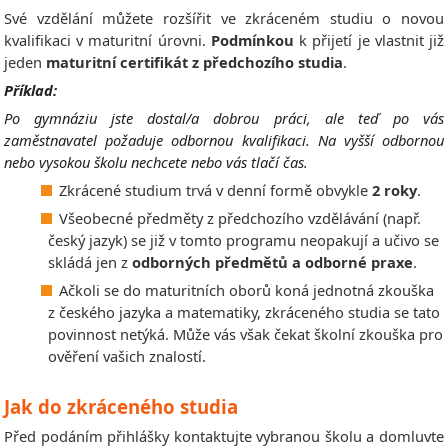
Své vzdělání můžete rozšířit ve zkráceném studiu o novou
kvalifikaci v maturitní úrovni.
Podmínkou
k přijetí je vlastnit již
jeden
maturitní certifikát z předchozího studia
.
Příklad:
Po gymnáziu jste dostal/a dobrou práci, ale teď po vás
zaměstnavatel požaduje odbornou kvalifikaci. Na vyšší odbornou
nebo vysokou školu nechcete nebo vás tlačí čas.
Zkrácené studium trvá v denní formě obvykle
2 roky
.
Všeobecné předměty z předchozího vzdělávání (např.
český jazyk) se již v tomto programu neopakují a učivo se
skládá jen z
odborných předmětů a odborné praxe
.
Ačkoli se do maturitních oborů koná jednotná zkouška
z českého jazyka a matematiky, zkráceného studia se tato
povinnost netýká. Může vás však čekat školní zkouška pro
ověření vašich znalostí.
Jak do zkráceného studia
Před podáním přihlášky kontaktujte vybranou školu a domluvte