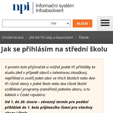
Úvodní strana
JAK NA TO rady a doporučení
Článek
Jak se přihlásím na střední školu
V prvním kole přijímaček si můžeš podat tři přihlášky ke
studiu (dvě v případě oborů s talentovou zkouškou),
například si zvolíš jeden obor ve třech školách nebo dva-
tři různé obory v jedné škole nebo dva různé školní
vzdělávací programy (zaměření) jednoho oboru, a to
kdekoli v České republice.
Od 1. do 20. února – závazný termín pro podání
přihlášek do 1. kola přijímacího řízení pro všechny
obory i školy.