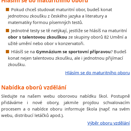
Hlásím se do maturitního oboru
Pokud chceš studovat maturitní obor, budeš konat
jednotnou zkoušku z českého jazyka a literatury a
matematiky formou písemných testů.
Jednotné testy se tě netýkají, jestliže se hlásíš na maturitní
obor s talentovou zkouškou
ze skupiny oborů 82 Umění a
užité umění nebo obor v konzervatoři.
Hlásíš se na
Gymnázium se sportovní přípravou
? Budeš
konat nejen talentovou zkoušku, ale i jednotnou přijímací
zkoušku.
Hlásím se do maturitního oboru
Nabídka oborů vzdělání
Sledujte na našem webu oborovou nabídku škol. Postupně
přidáváme i nové obory, jakmile projdou schvalovacím
procesem a o nabídce oboru informuje škola (např. na svém
webu, distribucí letáčků apod.).
Výběr oboru vzdělání