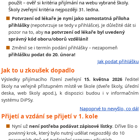
použít – ověř si kritéria přijímání na webu vybrané školy.
Školy zveřejní kritéria nejpozději 31. ledna.
Potvrzení od lékaře je nyní jako samostatná příloha
přihlášky
(nepotvrzuje se tedy v přihlášce). Je důležité dát si
pozor na to, aby
na potvrzení od lékaře byl uvedený
správný kód oboru/oborů vzdělání!
Změnil se i termín podání přihlášky – nezapomeň
přihlášku podat do 20. února!
Jak podat přihlášku
Jak to u zkoušek dopadlo
Výsledky přijímacího řízení zveřejní
15. května 2026
ředitel
školy na veřejně přístupném místě ve škole (dveře školy, úřední
deska, web školy apod.), k dispozici budou i v informačním
systému DiPSy.
Napoprvé to nevyšlo, co dál
Přijetí a vzdání se přijetí v 1. kole
Nyní už
není potřeba podávat zápisové lístky
. Dříve šlo o
povinný krok, který bylo nutný udělat nejpozději do 10
pracovních dnů od zveřejnění seznamu přijatých.