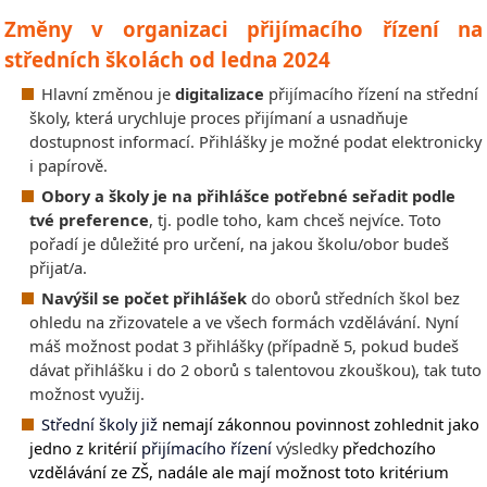
Změny v organizaci přijímacího řízení na
středních školách od ledna 2024
Hlavní změnou je
digitalizace
přijímacího řízení na střední
školy, která urychluje proces přijímaní a usnadňuje
dostupnost informací. Přihlášky je možné podat elektronicky
i papírově.
Obory a školy je na přihlášce potřebné seřadit podle
tvé preference
, tj. podle toho, kam chceš nejvíce. Toto
pořadí je důležité pro určení, na jakou školu/obor budeš
přijat/a.
Navýšil se počet přihlášek
do oborů středních škol bez
ohledu na zřizovatele a ve všech formách vzdělávání. Nyní
máš možnost podat 3 přihlášky (případně 5, pokud budeš
dávat přihlášku i do 2 oborů s talentovou zkouškou), tak tuto
možnost využij.
Střední školy již
nemají zákonnou povinnost zohlednit jako
jedno z kritérií
přijímacího řízení
výsledky
předchozího
vzdělávání ze ZŠ, nadále ale mají možnost toto kritérium