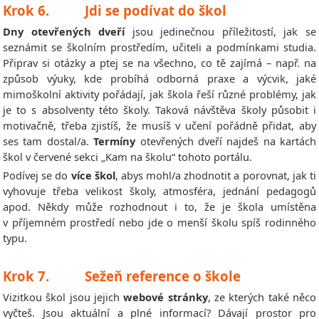
Krok 6. Jdi se podívat do škol
Dny otevřených dveří
jsou jedinečnou příležitostí, jak se
seznámit se školním prostředím, učiteli a podmínkami studia.
Připrav si otázky a ptej se na všechno, co tě zajímá – např. na
způsob výuky, kde probíhá odborná praxe a výcvik, jaké
mimoškolní aktivity pořádají, jak škola řeší různé problémy, jak
je to s absolventy této školy. Taková návštěva školy působit i
motivačně, třeba zjistíš, že musíš v učení pořádně přidat, aby
ses tam dostal/a.
Termíny
otevřených dveří najdeš na kartách
škol v červené sekci „Kam na školu“ tohoto portálu.
Podívej se do
více škol
, abys mohl/a zhodnotit a porovnat, jak ti
vyhovuje třeba velikost školy, atmosféra, jednání pedagogů
apod. Někdy může rozhodnout i to, že je škola umístěna
v příjemném prostředí nebo jde o menší školu spíš rodinného
typu.
Krok 7. Sežeň reference o škole
Vizitkou škol jsou jejich
webové stránky
, ze kterých také něco
vyčteš. Jsou aktuální a plné informací? Dávají prostor pro