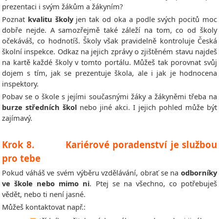
prezentaci i svým žákům a žákyním?
Poznat
kvalitu školy
jen tak od oka a podle svých pocitů moc
dobře nejde. A samozřejmě také záleží na tom, co od školy
očekáváš, co hodnotíš. Školy však pravidelně kontroluje Česká
školní inspekce. Odkaz na jejich zprávy o zjištěném stavu najdeš
na kartě každé školy v tomto portálu. Můžeš tak porovnat svůj
dojem s tím, jak se prezentuje škola, ale i jak je hodnocena
inspektory.
Pobav se o škole s jejími současnými žáky a žákyněmi třeba na
burze středních škol
nebo jiné akci. I jejich pohled může být
zajímavý.
Krok 8. Kariérové poradenství je službou
pro tebe
Pokud váháš ve svém výběru vzdělávání, obrať se na
odborníky
ve škole nebo mimo ni
. Ptej se na všechno, co potřebuješ
vědět, nebo ti není jasné.
Můžeš kontaktovat např.: