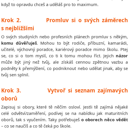
když to opravdu chceš a uděláš pro to maximum.
Krok 2. Promluv si o svých záměrech
s nejbližšími
O svých studijních nebo profesních plánech promluv s někým,
komu důvěřuješ
. Mohou to být rodiče, příbuzní, kamarádi,
učitelé, výchovný poradce, kariérový poradce mimo školu. Ptej
se, co si o tom myslí, co ti k tomu mohou říct. Jejich
názor
může být jiný než tvůj, ale získáš cennou zpětnou vazbu a
podněty k přemýšlení, co podniknout nebo udělat jinak, aby se
tvůj sen splnil.
Krok 3. Vytvoř si seznam zajímavých
oborů
Zapisuj si obory, které tě něčím osloví. Jestli tě zajímá nějaké
celé odvětví/zaměření, podívej se na nabídku jak maturitních
oborů, tak s vyučením. Taky potřebuješ
o oborech něco vědět
– co se naučíš a co tě čeká po škole.