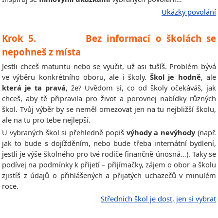
Ukázky povolání
Krok 5. Bez informací o školách se
nepohneš z místa
Jestli chceš maturitu nebo se vyučit, už asi tušíš. Problém bývá
ve výběru konkrétního oboru, ale i školy.
Škol je hodně
, ale
která je ta pravá
, že? Uvědom si, co od školy očekáváš, jak
chceš, aby tě připravila pro život a porovnej nabídky různých
škol. Tvůj výběr by se neměl omezovat jen na tu nejbližší školu,
ale na tu pro tebe nejlepší.
U vybraných škol si přehledně popiš
výhody a nevýhody
(např.
jak to bude s dojížděním, nebo bude třeba internátní bydlení,
jestli je výše školného pro tvé rodiče finančně únosná…). Taky se
podívej na podmínky k přijetí – přijímačky, zájem o obor a školu
zjistíš z údajů o přihlášených a přijatých uchazečů v minulém
roce.
Středních škol je dost, jen si vybrat