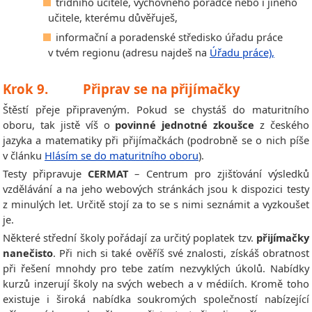
třídního učitele, výchovného poradce nebo i jiného
učitele, kterému důvěřuješ,
informační a poradenské středisko úřadu práce
v tvém regionu (adresu najdeš na
Úřadu práce),
Krok 9. Připrav se na přijímačky
Štěstí přeje připraveným. Pokud se chystáš do maturitního
oboru, tak jistě víš o
povinné jednotné zkoušce
z českého
jazyka a matematiky při přijímačkách (podrobně se o nich píše
v článku
Hlásím se do maturitního oboru
).
Testy připravuje
CERMAT
– Centrum pro zjišťování výsledků
vzdělávání a na jeho webových stránkách jsou k dispozici testy
z minulých let. Určitě stojí za to se s nimi seznámit a vyzkoušet
je.
Některé střední školy pořádají za určitý poplatek tzv.
přijímačky
nanečisto
. Při nich si také ověříš své znalosti, získáš obratnost
při řešení mnohdy pro tebe zatím nezvyklých úkolů. Nabídky
kurzů inzerují školy na svých webech a v médiích. Kromě toho
existuje i široká nabídka soukromých společností nabízející