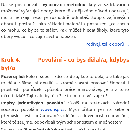
Dá se postupovat i
vylučovací metodou
, kdy ze vzdělávacích
možností vyřazuješ obory, které tě z nějakého důvodu odrazují,
nic ti neříkají nebo je rozhodně odmítáš. Soupis zajímavých
oborů ti poslouží jako základní materiál k posouzení „co chci a
co mohu, co by za to stálo“. Pak můžeš hledat školy, které tyto
obory vyučují, co zajímavého nabízejí.
Podívej, tolik oborů …
Krok 4. Povolání – co bys dělal/a, kdybys
byl/a
Pozoruj lidi
kolem sebe – kdo co dělá, kde to dělá, ale také jak
to dělá. Všímej si detailů – kromě vlastní pracovní činnosti i
prostředí, pomůcek, způsobu práce a srovnávej. Je ti z toho
něco blízké? Zajímalo by tě to? Je to mimo tvůj zájem?
Popisy jednotlivých povolání
získáš na stránkách Národní
soustavy povolání
www.nsp.cz
. Mysli přitom jen na sebe a
přemýšlej, jestli požadované vzdělání a dovednosti u povolání,
které tě zaujme, odpovídají tvým schopnostem a možnostem.
Inspiruj se
filmovými ukázkami
vybraných povolání…