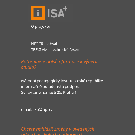
O projektu
NPI ČR – obsah
TREXIMA – technické řešení
Potřebujete další informace k výběru
studia?
Národní pedagogický institut České republiky
informačně poradenská podpora
Senovážné náměstí 25, Praha 1
email:
ckp@npi.cz
Chcete nahlásit změny v uvedených
údajích o školách a oborech?