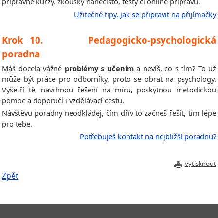
přípravné kurzy, zkoušky nanečisto, testy či online přípravu.
Užitečné tipy, jak se připravit na přijímačky
Krok 10. Pedagogicko-psychologická
poradna
Máš docela vážné
problémy s učením
a nevíš, co s tím? To už
může být práce pro odborníky, proto se obrať na psychology.
Vyšetří tě, navrhnou řešení na míru, poskytnou metodickou
pomoc a doporučí i vzdělávací cestu.
Návštěvu poradny neodkládej, čím dřív to začneš řešit, tím lépe
pro tebe.
Potřebuješ kontakt na nejbližší poradnu?
vytisknout
Zpět