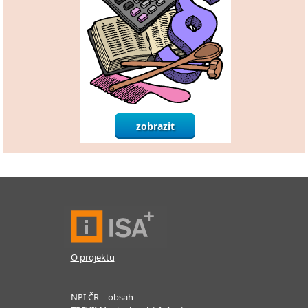
O projektu
NPI ČR – obsah