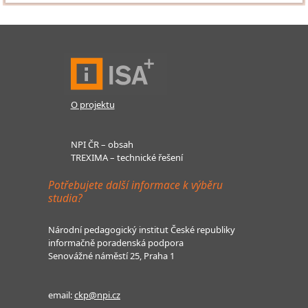
O projektu
NPI ČR – obsah
TREXIMA – technické řešení
Potřebujete další informace k výběru
studia?
Národní pedagogický institut České republiky
informačně poradenská podpora
Senovážné náměstí 25, Praha 1
email:
ckp@npi.cz