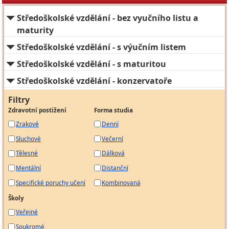
Středoškolské vzdělání - bez vyučního listu a
maturity
Středoškolské vzdělání - s výučním listem
Středoškolské vzdělání - s maturitou
Středoškolské vzdělání - konzervatoře
Filtry
Zdravotní postižení
Forma studia
Zrakové
Denní
Sluchové
Večerní
Tělesné
Dálková
Mentální
Distanční
Specifické poruchy učení
Kombinovaná
Školy
Veřejné
Soukromé