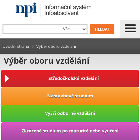
Úvodní strana
Výběr oboru vzdělání
Výběr oboru vzdělání
Středoškolské vzdělání
Nástavbové studium
Vyšší odborné vzdělání
Zkrácené studium po maturitě nebo vyučení