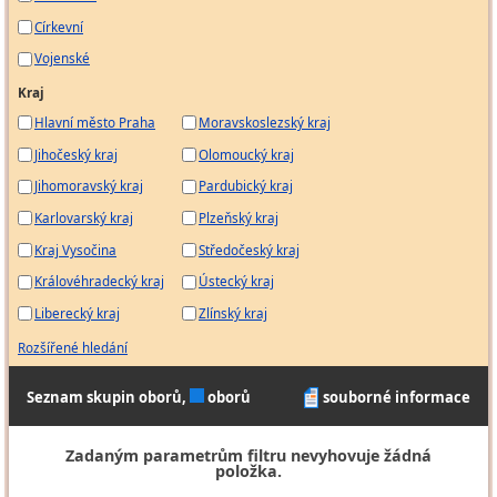
Církevní
Vojenské
Kraj
Hlavní město Praha
Moravskoslezský kraj
Jihočeský kraj
Olomoucký kraj
Jihomoravský kraj
Pardubický kraj
Karlovarský kraj
Plzeňský kraj
Kraj Vysočina
Středočeský kraj
Královéhradecký kraj
Ústecký kraj
Liberecký kraj
Zlínský kraj
Rozšířené hledání
Seznam skupin oborů,
oborů
souborné informace
Zadaným parametrům filtru nevyhovuje žádná
položka.