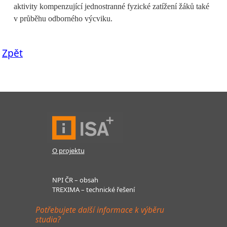
aktivity kompenzující jednostranné fyzické zatížení žáků také
v průběhu odborného výcviku.
Zpět
O projektu
NPI ČR – obsah
TREXIMA – technické řešení
Potřebujete další informace k výběru
studia?