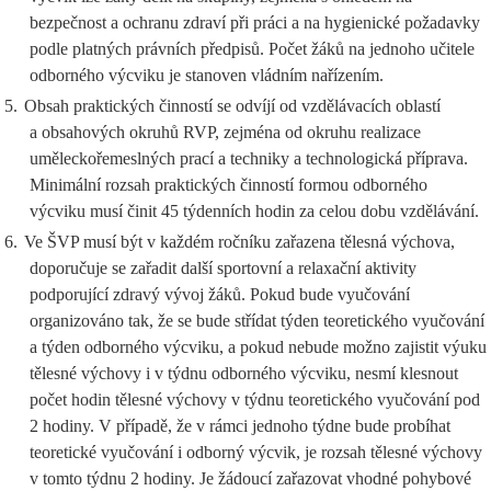
bezpečnost a ochranu zdraví při práci a na hygienické požadavky
podle platných právních předpisů. Počet žáků na jednoho učitele
odborného výcviku je stanoven vládním nařízením.
5.
Obsah praktických činností se odvíjí od vzdělávacích oblastí
a obsahových okruhů RVP, zejména od okruhu realizace
uměleckořemeslných prací a techniky a technologická příprava.
Minimální rozsah praktických činností formou odborného
výcviku musí činit 45 týdenních hodin za celou dobu vzdělávání.
6.
Ve ŠVP musí být v každém ročníku zařazena tělesná výchova,
doporučuje se zařadit další sportovní a relaxační aktivity
podporující zdravý vývoj žáků. Pokud bude vyučování
organizováno tak, že se bude střídat týden teoretického vyučování
a týden odborného výcviku, a pokud nebude možno zajistit výuku
tělesné výchovy i v týdnu odborného výcviku, nesmí klesnout
počet hodin tělesné výchovy v týdnu teoretického vyučování pod
2 hodiny. V případě, že v rámci jednoho týdne bude probíhat
teoretické vyučování i odborný výcvik, je rozsah tělesné výchovy
v tomto týdnu 2 hodiny. Je žádoucí zařazovat vhodné pohybové