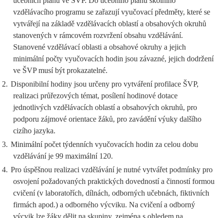
učebních plánů ve ŠVP. Do učebního plánu školního
vzdělávacího programu se zařazují vyučovací předměty, které se
vytvářejí na základě vzdělávacích oblastí a obsahových okruhů
stanovených v rámcovém rozvržení obsahu vzdělávání.
Stanovené vzdělávací oblasti a obsahové okruhy a jejich
minimální počty vyučovacích hodin jsou závazné, jejich dodržení
ve ŠVP musí být prokazatelné.
2.
Disponibilní hodiny jsou určeny pro vytváření profilace ŠVP,
realizaci průřezových témat, posílení hodinové dotace
jednotlivých vzdělávacích oblastí a obsahových okruhů, pro
podporu zájmové orientace žáků, pro zavádění výuky dalšího
cizího jazyka.
3.
Minimální počet týdenních vyučovacích hodin za celou dobu
vzdělávání je 99 maximální 120.
4.
Pro úspěšnou realizaci vzdělávání je nutné vytvářet podmínky pro
osvojení požadovaných praktických dovedností a činností formou
cvičení (v laboratořích, dílnách, odborných učebnách, fiktivních
firmách apod.) a odborného výcviku. Na cvičení a odborný
výcvik lze žáky dělit na skupiny, zejména s ohledem na