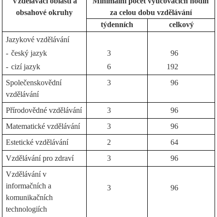
Vzdělávací oblasti a
Minimální počet vyučovacích hodin
obsahové okruhy
za celou dobu vzdělávání
týdenních
celkový
Jazykové vzdělávání
-
český jazyk
3
96
-
cizí jazyk
6
192
Společenskovědní
3
96
vzdělávání
Přírodovědné vzdělávání
3
96
Matematické vzdělávání
3
96
Estetické vzdělávání
2
64
Vzdělávání pro zdraví
3
96
Vzdělávání v
informačních a
3
96
komunikačních
technologiích