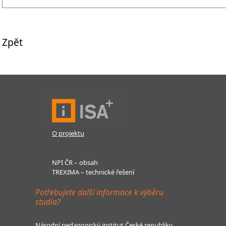
Zpět
O projektu
NPI ČR – obsah
TREXIMA – technické řešení
Potřebujete další informace k výběru
studia?
Národní pedagogický institut České republiky