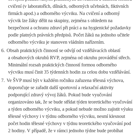
cvičení (v laboratořích, dílnách, odborných učebnách, fiktivních
firmách apod.) a odborného výcviku. Na cvičení a odborný
výcvik lze žáky dělit na skupiny, zejména s ohledem na
bezpečnost a ochranu zdraví při práci a na hygienické požadavky
podle platných právních předpisů. Počet žáků na jednoho učitele
odborného výcviku je stanoven vládním nařízením.
6.
Obsah praktických činností se odvíjí od vzdělávacích oblastí
a obsahových okruhů RVP, zejména od okruhu provádění střech.
Minimální rozsah praktických činností formou odborného
výcviku musí činit 35 týdenních hodin za celou dobu vzdělávání.
7.
Ve ŠVP musí být v každém ročníku zařazena tělesná výchova,
doporučuje se zařadit další sportovní a relaxační aktivity
podporující zdravý vývoj žáků. Pokud bude vyučování
organizováno tak, že se bude střídat týden teoretického vyučování
a týden odborného výcviku, a pokud nebude možno zajistit výuku
tělesné výchovy i v týdnu odborného výcviku, nesmí klesnout
počet hodin tělesné výchovy v týdnu teoretického vyučování pod
2 hodiny. V případě, že v rámci jednoho týdne bude probíhat