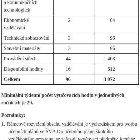
a komunikačních
technologiích
Ekonomické
2
64
vzdělávání
Technické zobrazování
3
96
Stavební materiály
3
96
Provádění střech
44
1 408
Disponibilní hodiny
16
512
Celkem
96
3 072
Minimální týdenní počet vyučovacích hodin v jednotlivých
ročnících je 29.
Poznámky:
1.
Rámcové rozvržení obsahu vzdělávání je východiskem pro tvorbu
učebních plánů ve ŠVP. Do učebního plánu školního
vzdělávacího programu se zařazují vyučovací předměty, které se