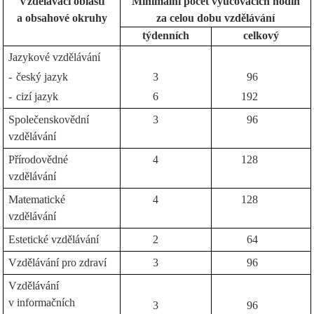
Vzdělávací oblasti
Minimální počet vyučovacích hodin
a obsahové okruhy
za celou dobu vzdělávání
týdenních
celkový
Jazykové vzdělávání
-
český jazyk
3
96
-
cizí jazyk
6
192
Společenskovědní
3
96
vzdělávání
Přírodovědné
4
128
vzdělávání
Matematické
4
128
vzdělávání
Estetické vzdělávání
2
64
Vzdělávání pro zdraví
3
96
Vzdělávání
v informačních
3
96