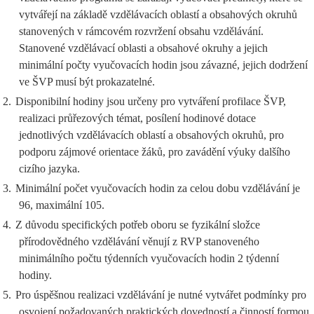
vytvářejí na základě vzdělávacích oblastí a obsahových okruhů
stanovených v rámcovém rozvržení obsahu vzdělávání.
Stanovené vzdělávací oblasti a obsahové okruhy a jejich
minimální počty vyučovacích hodin jsou závazné, jejich dodržení
ve ŠVP musí být prokazatelné.
2.
Disponibilní hodiny jsou určeny pro vytváření profilace ŠVP,
realizaci průřezových témat, posílení hodinové dotace
jednotlivých vzdělávacích oblastí a obsahových okruhů, pro
podporu zájmové orientace žáků, pro zavádění výuky dalšího
cizího jazyka.
3.
Minimální počet vyučovacích hodin za celou dobu vzdělávání je
96, maximální 105.
4.
Z důvodu specifických potřeb oboru se fyzikální složce
přírodovědného vzdělávání věnují z RVP stanoveného
minimálního počtu týdenních vyučovacích hodin 2 týdenní
hodiny.
5.
Pro úspěšnou realizaci vzdělávání je nutné vytvářet podmínky pro
osvojení požadovaných praktických dovedností a činností formou