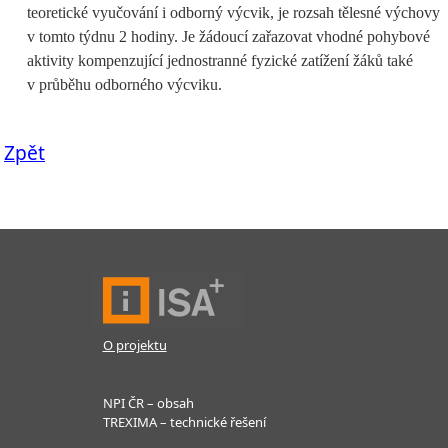
teoretické vyučování i odborný výcvik, je rozsah tělesné výchovy
v tomto týdnu 2 hodiny. Je žádoucí zařazovat vhodné pohybové
aktivity kompenzující jednostranné fyzické zatížení žáků také
v průběhu odborného výcviku.
Zpět
O projektu
NPI ČR – obsah
TREXIMA – technické řešení