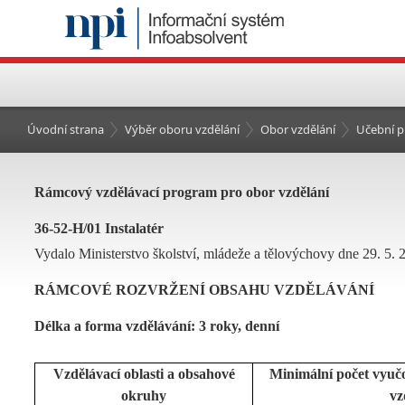
Úvodní strana
Výběr oboru vzdělání
Obor vzdělání
Učební p
Rámcový vzdělávací program pro obor vzdělání
36-52-H/01 Instalatér
Vydalo Ministerstvo školství, mládeže a tělovýchovy dne 29. 5. 2
RÁMCOVÉ ROZVRŽENÍ OBSAHU VZDĚLÁVÁNÍ
Délka a forma vzdělávání: 3 roky, denní
Vzdělávací oblasti a obsahové
Minimální počet vyuč
okruhy
vz