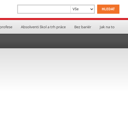
 profese
Absolventi škol a trh práce
Bez bariér
Jak na to