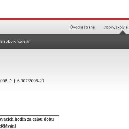
Úvodní strana
Obory, školy a
lán oboru vzdělání
008, č. j. 6 907/2008-23
ovacích hodin za celou dobu
dělávání