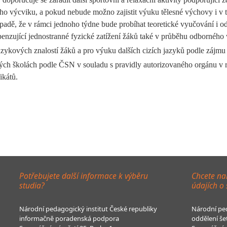
ého výcviku, a pokud nebude možno zajistit výuku tělesné výchovy i v
adě, že v rámci jednoho týdne bude probíhat teoretické vyučování i o
enzující jednostranné fyzické zatížení žáků také v průběhu odborného
azykových znalostí žáků a pro výuku dalších cizích jazyků podle zájmu
kých školách podle ČSN v souladu s pravidly autorizovaného orgánu v 
ikátů.
Potřebujete další informace k výběru
Chcete na
studia?
údajích o
Národní pedagogický institut České republiky
Národní ped
informačně poradenská podpora
oddělení še