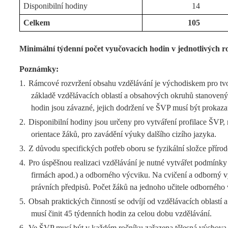
Disponibilní hodiny
14
Celkem
105
Minimální týdenní počet vyučovacích hodin v jednotlivých ro
Poznámky:
1.
Rámcové rozvržení obsahu vzdělávání je východiskem pro tvor
základě vzdělávacích oblastí a obsahových okruhů stanovený
hodin jsou závazné, jejich dodržení ve ŠVP musí být prokaza
2.
Disponibilní hodiny jsou určeny pro vytváření profilace ŠVP,
orientace žáků, pro zavádění výuky dalšího cizího jazyka.
3.
Z důvodu specifických potřeb oboru se fyzikální složce přír
4.
Pro úspěšnou realizaci vzdělávání je nutné vytvářet podmínky
firmách apod.) a odborného výcviku. Na cvičení a odborný vý
právních předpisů. Počet žáků na jednoho učitele odborného 
5.
Obsah praktických činností se odvíjí od vzdělávacích oblast
musí činit 45 týdenních hodin za celou dobu vzdělávání.
6.
Ve ŠVP musí být v každém ročníku zařazena tělesná výchova, d