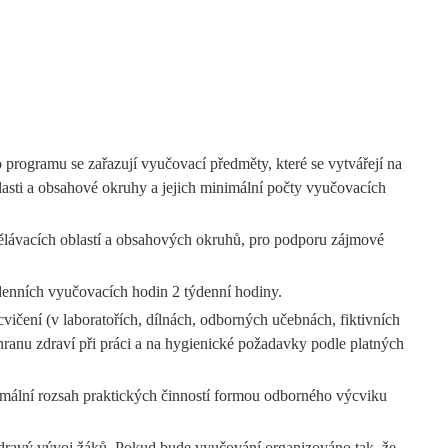
rogramu se zařazují vyučovací předměty, které se vytvářejí na
asti a obsahové okruhy a jejich minimální počty vyučovacích
zdělávacích oblastí a obsahových okruhů, pro podporu zájmové
denních vyučovacích hodin 2 týdenní hodiny.
ičení (v laboratořích, dílnách, odborných učebnách, fiktivních
ranu zdraví při práci a na hygienické požadavky podle platných
imální rozsah praktických činností formou odborného výcviku
 zdravý vývoj žáků. Pokud bude vyučování organizováno tak, že