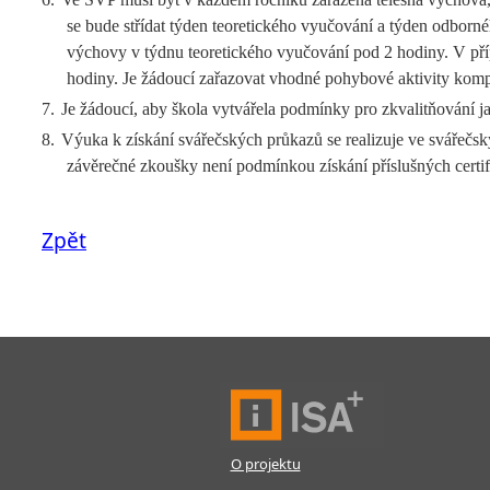
se bude střídat týden teoretického vyučování a týden odborn
výchovy v týdnu teoretického vyučování pod 2 hodiny. V příp
hodiny. Je žádoucí zařazovat vhodné pohybové aktivity komp
7.
Je žádoucí, aby škola vytvářela podmínky pro zkvalitňování j
8.
Výuka k získání svářečských průkazů se realizuje ve svářečs
závěrečné zkoušky není podmínkou získání příslušných certif
Zpět
O projektu