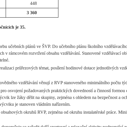
448
3 360
čnících je 35.
bu učebních plánů ve ŠVP. Do učebního plánu školního vzdělávacího p
ch v rámcovém rozvržení obsahu vzdělávání. Stanovené vzdělávací obl
telné.
 realizaci průřezových témat, posílení hodinové dotace jednotlivých v
odovědného vzdělávání věnují z RVP stanoveného minimálního počtu tý
 pro osvojení požadovaných praktických dovedností a činností formou cv
cvik lze žáky dělit na skupiny, zejména s ohledem na bezpečnost a och
výcviku je stanoven vládním nařízením.
í a obsahových okruhů RVP, zejména od okruhu instalatérské práce. Min
oporučuje se zařadit další sportovní a relaxační aktivity podporující