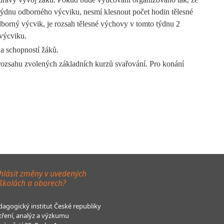
 týdnu odborného výcviku, nesmí klesnout počet hodin tělesné
dborný výcvik, je rozsah tělesné výchovy v tomto týdnu 2
 výcviku.
 a schopností žáků.
rozsahu zvolených základních kurzů svařování. Pro konání
hlásit změny v uvedených
 školách a oborech?
agogický institut České republiky
tření, analýz a výzkumu