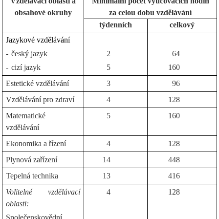
Vzdělávací oblasti a
Minimální počet vyučovacích hodin
obsahové okruhy
za celou dobu vzdělávání
týdenních
celkový
Jazykové vzdělávání
-
český jazyk
2
64
-
cizí jazyk
5
160
Estetické vzdělávání
3
96
Vzdělávání pro zdraví
4
128
Matematické
5
160
vzdělávání
Ekonomika a řízení
4
128
Plynová zařízení
14
448
Tepelná technika
13
416
Volitelné vzdělávací
4
128
oblasti:
Společenskovědní