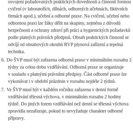
osvojení požadovaných praktických dovedností a činností formou
cvičení (v laboratořích, dílnách, odborných učebnách, fiktivních
firmách apod.), učební a odborné praxe. Na cvičení, učební nebo
odbornou praxi lze žáky dělit na skupiny, zejména z důvodů
bezpečnosti a ochrany zdraví při práci a hygienických požadavků
podle platných právních předpisů. Obsah praktických činností se
odvíjí od obsahových okruhů RVP plynová zařízení a tepelná
technika.
6.
Do ŠVP musí být zařazena odborná praxe v minimálním rozsahu 2
týdny za celou dobu vzdělávání. Odborná praxe se organizuje
v souladu s platnými právními předpisy. Část odborné praxe lze
vykonávat i v období prázdnin v rozsahu nejdéle 2 týdnů.
7.
Ve ŠVP musí být v každém ročníku zařazena v denní formě
vzdělávání tělesná výchova, v minimálním rozsahu 2 hodiny
týdně. Do jiných forem vzdělávání než denní se tělesná výchova
zpravidla nezařazuje, pokud to nevyžaduje charakter odborné
přípravy.