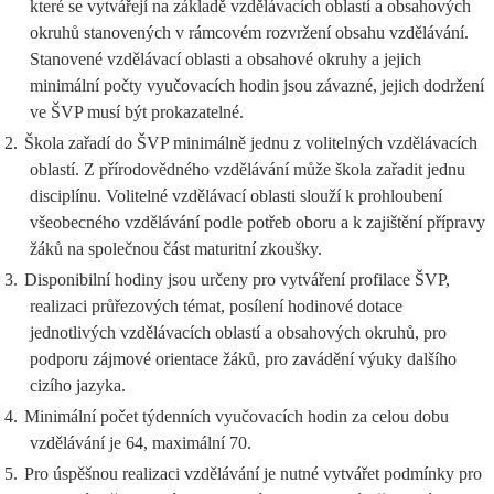
které se vytvářejí na základě vzdělávacích oblastí a obsahových
okruhů stanovených v rámcovém rozvržení obsahu vzdělávání.
Stanovené vzdělávací oblasti a obsahové okruhy a jejich
minimální počty vyučovacích hodin jsou závazné, jejich dodržení
ve ŠVP musí být prokazatelné.
2.
Škola zařadí do ŠVP minimálně jednu z volitelných vzdělávacích
oblastí. Z přírodovědného vzdělávání může škola zařadit jednu
disciplínu. Volitelné vzdělávací oblasti slouží k prohloubení
všeobecného vzdělávání podle potřeb oboru a k zajištění přípravy
žáků na společnou část maturitní zkoušky.
3.
Disponibilní hodiny jsou určeny pro vytváření profilace ŠVP,
realizaci průřezových témat, posílení hodinové dotace
jednotlivých vzdělávacích oblastí a obsahových okruhů, pro
podporu zájmové orientace žáků, pro zavádění výuky dalšího
cizího jazyka.
4.
Minimální počet týdenních vyučovacích hodin za celou dobu
vzdělávání je 64, maximální 70.
5.
Pro úspěšnou realizaci vzdělávání je nutné vytvářet podmínky pro