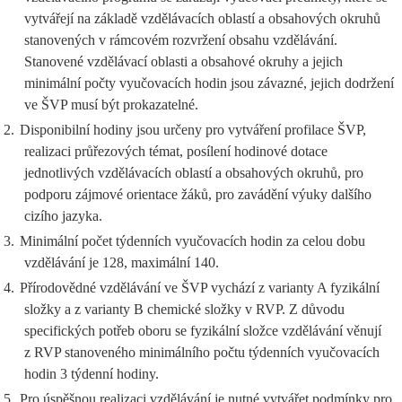
vytvářejí na základě vzdělávacích oblastí a obsahových okruhů
stanovených v rámcovém rozvržení obsahu vzdělávání.
Stanovené vzdělávací oblasti a obsahové okruhy a jejich
minimální počty vyučovacích hodin jsou závazné, jejich dodržení
ve ŠVP musí být prokazatelné.
2.
Disponibilní hodiny jsou určeny pro vytváření profilace ŠVP,
realizaci průřezových témat, posílení hodinové dotace
jednotlivých vzdělávacích oblastí a obsahových okruhů, pro
podporu zájmové orientace žáků, pro zavádění výuky dalšího
cizího jazyka.
3.
Minimální počet týdenních vyučovacích hodin za celou dobu
vzdělávání je 128, maximální 140.
4.
Přírodovědné vzdělávání ve ŠVP vychází z varianty A fyzikální
složky a z varianty B chemické složky v RVP. Z důvodu
specifických potřeb oboru se fyzikální složce vzdělávání věnují
z RVP stanoveného minimálního počtu týdenních vyučovacích
hodin 3 týdenní hodiny.
5.
Pro úspěšnou realizaci vzdělávání je nutné vytvářet podmínky pro