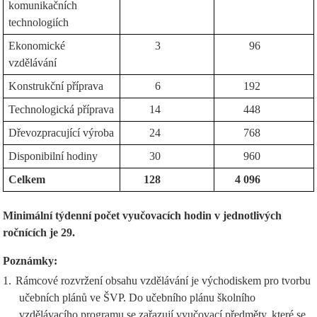
komunikačních
technologiích
Ekonomické
3
96
vzdělávání
Konstrukční příprava
6
192
Technologická příprava
14
448
Dřevozpracující výroba
24
768
Disponibilní hodiny
30
960
Celkem
128
4 096
Minimální týdenní počet vyučovacích hodin v jednotlivých
ročnících je 29.
Poznámky:
1.
Rámcové rozvržení obsahu vzdělávání je východiskem pro tvorbu
učebních plánů ve ŠVP. Do učebního plánu školního
vzdělávacího programu se zařazují vyučovací předměty, které se