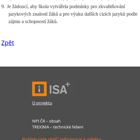
9.
Je žádoucí, aby škola vytvářela podmínky pro zkvalitňování
jazykových znalostí žáků a pro výuku dalších cizích jazyků podle
zájmu a schopností žáků.
Zpět
O projektu
NPI ČR – obsah
TREXIMA – technické řešení
Potřebujete další informace k výběru