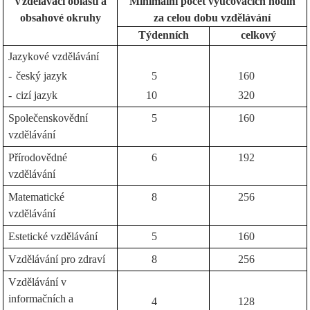
Vzdělávací oblasti a
Minimální počet vyučovacích hodin
obsahové okruhy
za celou dobu vzdělávání
Týdenních
celkový
Jazykové vzdělávání
-
český jazyk
5
160
-
cizí jazyk
10
320
Společenskovědní
5
160
vzdělávání
Přírodovědné
6
192
vzdělávání
Matematické
8
256
vzdělávání
Estetické vzdělávání
5
160
Vzdělávání pro zdraví
8
256
Vzdělávání v
informačních a
4
128