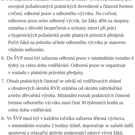
osvojení požadovaných praktických dovedností a činností formou
cvičení, odborné praxe a odborného výcviku. Na cvičení,
odbornou praxi nebo odborný výcvik, lze žáky dělit na skupiny,
zejména z důvodů bezpečnosti a ochrany zdraví při práci
a hygienických požadavků podle platných právních předpisů.
Počet žáků na jednoho učitele odborného výcviku je stanoven
vládním nařízením.
6.
Do ŠVP musí být zařazena odborná praxe v minimálním rozsahu 4
týdny za celou dobu vzdělávání. Odborná praxe se organizuje
v souladu s platnými právními předpisy.
7.
Obsah praktických činností se odvíjí od vzdělávacích oblastí
a obsahových okruhů RVP, zejména od okruhu nábytkářská
a/nebo dřevařská výroba. Minimální rozsah praktických činností
formou odborného výcviku musí činit 30 týdenních hodin za
celou dobu vzdělávání.
8.
Ve ŠVP musí být v každém ročníku zařazena tělesná výchova,
v minimálním rozsahu 2 hodiny týdně, doporučuje se zařadit další
sportovní a relaxační aktivity podporující zdravý vývoj žáků.