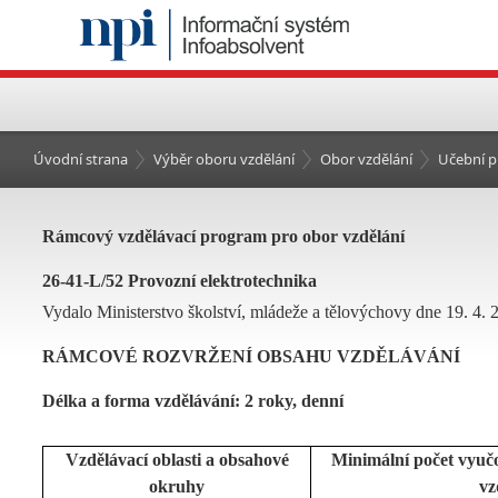
Úvodní strana
Výběr oboru vzdělání
Obor vzdělání
Učební p
Rámcový vzdělávací program pro obor vzdělání
26-41-L/52 Provozní elektrotechnika
Vydalo Ministerstvo školství, mládeže a tělovýchovy dne 19. 4. 
RÁMCOVÉ ROZVRŽENÍ OBSAHU VZDĚLÁVÁNÍ
Délka a forma vzdělávání: 2 roky, denní
Vzdělávací oblasti a obsahové
Minimální počet vyuč
okruhy
vz