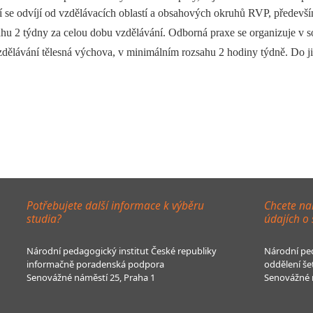
í se odvíjí od vzdělávacích oblastí a obsahových okruhů RVP, předevší
u 2 týdny za celou dobu vzdělávání. Odborná praxe se organizuje v so
ělávání tělesná výchova, v minimálním rozsahu 2 hodiny týdně. Do ji
Potřebujete další informace k výběru
Chcete na
studia?
údajích o
Národní pedagogický institut České republiky
Národní ped
informačně poradenská podpora
oddělení še
Senovážné náměstí 25, Praha 1
Senovážné n