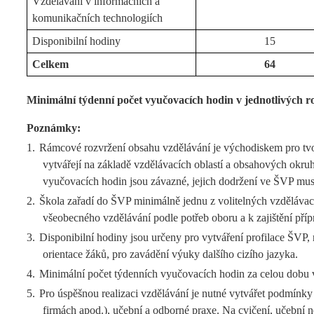
Vzdělávání v informačních a
komunikačních technologiích
Disponibilní hodiny
15
Celkem
64
Minimální týdenní počet vyučovacích hodin v jednotlivých ro
Poznámky:
1.
Rámcové rozvržení obsahu vzdělávání je východiskem pro tvo
vytvářejí na základě vzdělávacích oblastí a obsahových okr
vyučovacích hodin jsou závazné, jejich dodržení ve ŠVP musí
2.
Škola zařadí do ŠVP minimálně jednu z volitelných vzdělávacíc
všeobecného vzdělávání podle potřeb oboru a k zajištění příp
3.
Disponibilní hodiny jsou určeny pro vytváření profilace ŠVP,
orientace žáků, pro zavádění výuky dalšího cizího jazyka.
4.
Minimální počet týdenních vyučovacích hodin za celou dobu v
5.
Pro úspěšnou realizaci vzdělávání je nutné vytvářet podmínky
firmách apod.), učební a odborné praxe. Na cvičení, učební 