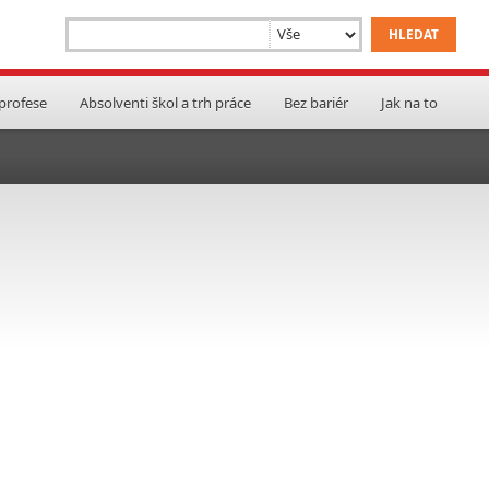
 profese
Absolventi škol a trh práce
Bez bariér
Jak na to