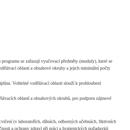
programu se zařazují vyučovací předměty (moduly), které se
ělávací oblasti a obsahové okruhy a jejich minimální počty
línu. Volitelné vzdělávací oblasti slouží k prohloubení
zdělávacích oblastí a obsahových okruhů, pro podporu zájmové
ičení (v laboratořích, dílnách, odborných učebnách, fiktivních
čnosti a ochrany zdraví při práci a hygienických požadavků