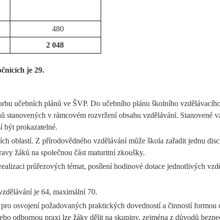
480
2 048
čnících je 29.
rbu učebních plánů ve ŠVP. Do učebního plánu školního vzdělávacího 
uhů stanovených v rámcovém rozvržení obsahu vzdělávání. Stanovené vzd
 být prokazatelné.
h oblastí. Z přírodovědného vzdělávání může škola zařadit jednu discip
ravy žáků na společnou část maturitní zkoušky.
 realizaci průřezových témat, posílení hodinové dotace jednotlivých v
zdělávání je 64, maximální 70.
 pro osvojení požadovaných praktických dovedností a činností formou cv
nebo odbornou praxi lze žáky dělit na skupiny, zejména z důvodů bezpe