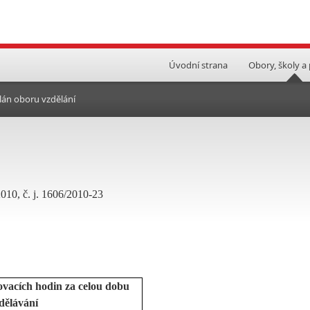
Úvodní strana
Obory, školy a
lán oboru vzdělání
2010, č. j. 1606/2010-23
ovacích hodin za celou dobu
dělávání