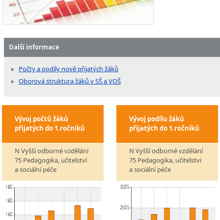
Další informace
Počty a podíly nově přijatých žáků
Oborová struktura žáků v SŠ a VOŠ
Vývoj počtů žáků
Vývoj podílu žáků
přijatých do 1.ročníků
přijatých do 1.ročníků
N Vyšší odborné vzdělání
N Vyšší odborné vzdělání
75 Pedagogika, učitelství
75 Pedagogika, učitelství
a sociální péče
a sociální péče