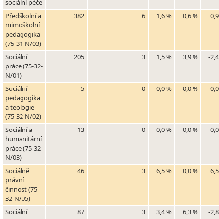
sociální péče
Předškolní a
382
6
1,6 %
0,6 %
0,
mimoškolní
pedagogika
(75-31-N/03)
Sociální
205
3
1,5 %
3,9 %
-2,
práce (75-32-
N/01)
Sociální
5
0
0,0 %
0,0 %
0,
pedagogika
a teologie
(75-32-N/02)
Sociální a
13
0
0,0 %
0,0 %
0,
humanitární
práce (75-32-
N/03)
Sociálně
46
3
6,5 %
0,0 %
6,
právní
činnost (75-
32-N/05)
Sociální
87
3
3,4 %
6,3 %
-2,