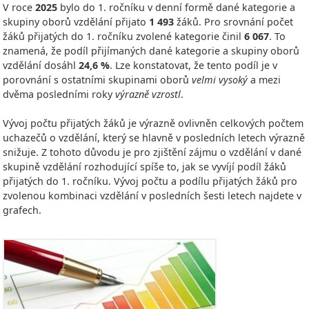
V roce
2025
bylo do 1. ročníku v denní formě dané kategorie a
skupiny oborů vzdělání přijato
1 493
žáků. Pro srovnání počet
žáků přijatých do 1. ročníku zvolené kategorie činil
6 067
. To
znamená, že podíl přijímaných dané kategorie a skupiny oborů
vzdělání dosáhl
24,6 %
. Lze konstatovat, že tento podíl je v
porovnání s ostatními skupinami oborů
velmi vysoký
a mezi
dvěma posledními roky
výrazně vzrostl
.
Vývoj počtu přijatých žáků je výrazně ovlivněn celkových počtem
uchazečů o vzdělání, který se hlavně v posledních letech výrazně
snižuje. Z tohoto důvodu je pro zjištění zájmu o vzdělání v dané
skupině vzdělání rozhodující spíše to, jak se vyvíjí podíl žáků
přijatých do 1. ročníku. Vývoj počtu a podílu přijatých žáků pro
zvolenou kombinaci vzdělání v posledních šesti letech najdete v
grafech.