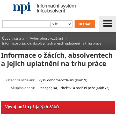
Úvodní strana
Výběr oboru vzdělání
Informace o žácích, absolventech a jejich uplatnění na trhu práce
Informace o žácích, absolventech
a jejich uplatnění na trhu práce
Kategorie vzdělání:
Vyšší odborné vzdělání (Kód: N)
Skupina oboru:
Pedagogika, učitelství a sociální péče (Kód: 75)
Vývoj počtu přijatých žáků