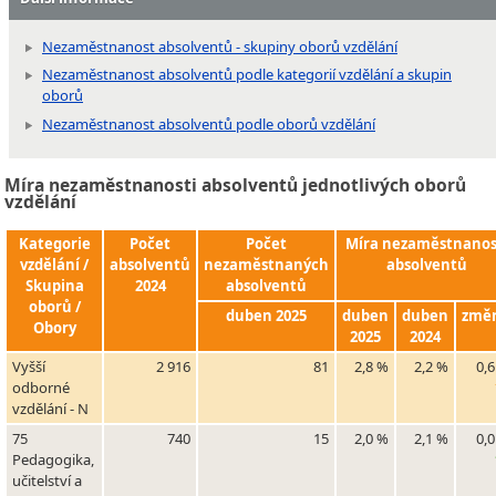
Nezaměstnanost absolventů - skupiny oborů vzdělání
Nezaměstnanost absolventů podle kategorií vzdělání a skupin
oborů
Nezaměstnanost absolventů podle oborů vzdělání
Míra nezaměstnanosti absolventů jednotlivých oborů
vzdělání
Kategorie
Počet
Počet
Míra nezaměstnanos
vzdělání /
absolventů
nezaměstnaných
absolventů
Skupina
2024
absolventů
oborů /
duben 2025
duben
duben
změ
Obory
2025
2024
Vyšší
2 916
81
2,8 %
2,2 %
0,
odborné
vzdělání - N
75
740
15
2,0 %
2,1 %
0,
Pedagogika,
učitelství a