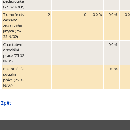
pedagogika
(75-32-N/06)
Tlumočnictví
2
0
0,0 %
0,0 %
0,
českého
znakového
jazyka (75-
33-N/02)
Charitativní
-
-
-
0,0 %
-
a sociální
práce (75-32-
N/04)
Pastorační a
-
-
-
0,0 %
-
sociální
práce (75-32-
N/07)
Zpět