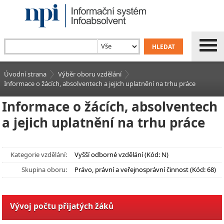
Úvodní strana
Výběr oboru vzdělání
Informace o žácích, absolventech a jejich uplatnění na trhu práce
Informace o žácích, absolventech
a jejich uplatnění na trhu práce
Kategorie vzdělání:
Vyšší odborné vzdělání (Kód: N)
Skupina oboru:
Právo, právní a veřejnosprávní činnost (Kód: 68)
Vývoj počtu přijatých žáků