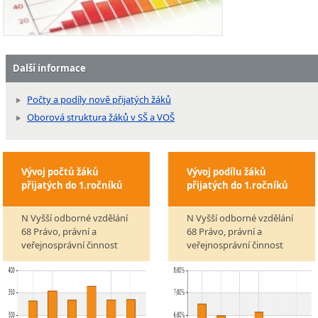
Další informace
Počty a podíly nově přijatých žáků
Oborová struktura žáků v SŠ a VOŠ
Vývoj počtů žáků
Vývoj podílu žáků
přijatých do 1.ročníků
přijatých do 1.ročníků
N Vyšší odborné vzdělání
N Vyšší odborné vzdělání
68 Právo, právní a
68 Právo, právní a
veřejnosprávní činnost
veřejnosprávní činnost