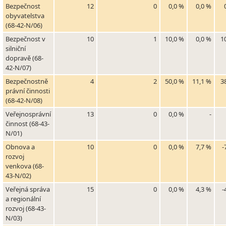
Bezpečnost
12
0
0,0 %
0,0 %
obyvatelstva
(68-42-N/06)
Bezpečnost v
10
1
10,0 %
0,0 %
1
silniční
dopravě (68-
42-N/07)
Bezpečnostně
4
2
50,0 %
11,1 %
3
právní činnosti
(68-42-N/08)
Veřejnosprávní
13
0
0,0 %
-
činnost (68-43-
N/01)
Obnova a
10
0
0,0 %
7,7 %
-
rozvoj
venkova (68-
43-N/02)
Veřejná správa
15
0
0,0 %
4,3 %
-
a regionální
rozvoj (68-43-
N/03)