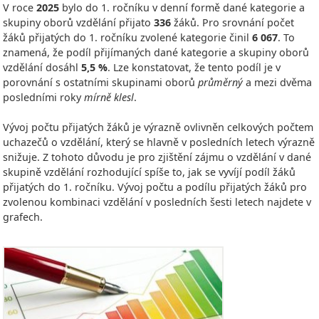
V roce
2025
bylo do 1. ročníku v denní formě dané kategorie a
skupiny oborů vzdělání přijato
336
žáků. Pro srovnání počet
žáků přijatých do 1. ročníku zvolené kategorie činil
6 067
. To
znamená, že podíl přijímaných dané kategorie a skupiny oborů
vzdělání dosáhl
5,5 %
. Lze konstatovat, že tento podíl je v
porovnání s ostatními skupinami oborů
průměrný
a mezi dvěma
posledními roky
mírně klesl
.
Vývoj počtu přijatých žáků je výrazně ovlivněn celkových počtem
uchazečů o vzdělání, který se hlavně v posledních letech výrazně
snižuje. Z tohoto důvodu je pro zjištění zájmu o vzdělání v dané
skupině vzdělání rozhodující spíše to, jak se vyvíjí podíl žáků
přijatých do 1. ročníku. Vývoj počtu a podílu přijatých žáků pro
zvolenou kombinaci vzdělání v posledních šesti letech najdete v
grafech.