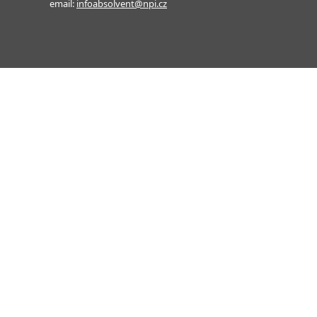
email:
infoabsolvent@npi.cz