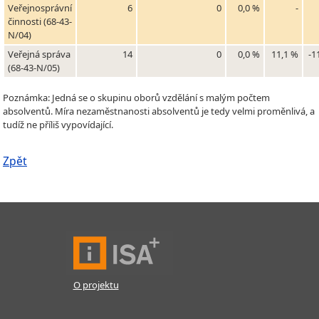
Veřejnosprávní
6
0
0,0 %
-
činnosti (68-43-
N/04)
Veřejná správa
14
0
0,0 %
11,1 %
-1
(68-43-N/05)
Poznámka: Jedná se o skupinu oborů vzdělání s malým počtem
absolventů. Míra nezaměstnanosti absolventů je tedy velmi proměnlivá, a
tudíž ne příliš vypovídající.
Zpět
O projektu