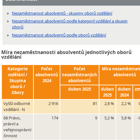
Nezaměstnanost absolventů - skupiny oborů vzdělání
Nezaměstnanost absolventů podle kategorií vzdělání a skupin
oborů
Nezaměstnanost absolventů podle oborů vzdělání
Míra nezaměstnanosti absolventů jednotlivých oborů
vzdělání
Kategorie
Počet
Počet
Míra nezaměstnan
vzdělání /
absolventů
nezaměstnaných
absolventů
Skupina
2024
absolventů
oborů /
duben 2025
duben
duben
z
Obory
2025
2024
Vyšší odborné
2 916
81
2,8 %
2,2 %
vzdělání - N
68 Právo,
174
9
5,2 %
5,8 %
-
právní a
veřejnosprávní
činnost