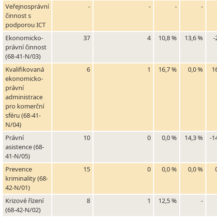
Veřejnosprávní
-
-
-
-
činnost s
podporou ICT
Ekonomicko-
37
4
10,8 %
13,6 %
-
právní činnost
(68-41-N/03)
Kvalifikovaná
6
1
16,7 %
0,0 %
1
ekonomicko-
právní
administrace
pro komerční
sféru (68-41-
N/04)
Právní
10
0
0,0 %
14,3 %
-1
asistence (68-
41-N/05)
Prevence
15
0
0,0 %
0,0 %
kriminality (68-
42-N/01)
Krizové řízení
8
1
12,5 %
-
(68-42-N/02)