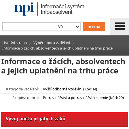
Úvodní strana
Výběr oboru vzdělání
Informace o žácích, absolventech a jejich uplatnění na trhu práce
Informace o žácích, absolventech
a jejich uplatnění na trhu práce
Kategorie vzdělání:
Vyšší odborné vzdělání (Kód: N)
Skupina oboru:
Potravinářství a potravinářská chemie (Kód: 29)
Vývoj počtu přijatých žáků