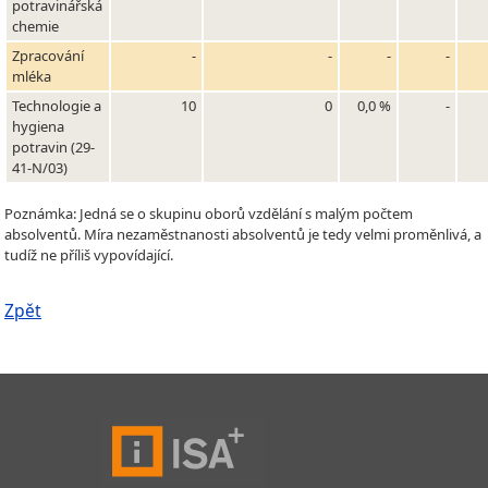
potravinářská
chemie
Zpracování
-
-
-
-
mléka
Technologie a
10
0
0,0 %
-
hygiena
potravin (29-
41-N/03)
Poznámka: Jedná se o skupinu oborů vzdělání s malým počtem
absolventů. Míra nezaměstnanosti absolventů je tedy velmi proměnlivá, a
tudíž ne příliš vypovídající.
Zpět