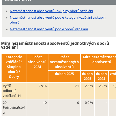
Nezaměstnanost absolventů - skupiny oborů vzdělání
Nezaměstnanost absolventů podle kategorií vzdělání a skupin
oborů
Nezaměstnanost absolventů podle oborů vzdělání
Míra nezaměstnanosti absolventů jednotlivých oborů
vzdělání
Kategorie
Počet
Počet
Míra nezaměstnano
vzdělání /
absolventů
nezaměstnaných
absolventů
Skupina
2024
absolventů
oborů /
duben 2025
duben
duben
zm
Obory
2025
2024
Vyšší
2 916
81
2,8 %
2,2 %
0
odborné
vzdělání - N
29
10
0
0,0 %
-
Potravinářství
a