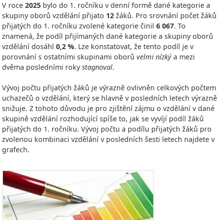
V roce
2025
bylo do 1. ročníku v denní formě dané kategorie a
skupiny oborů vzdělání přijato
12
žáků. Pro srovnání počet žáků
přijatých do 1. ročníku zvolené kategorie činil
6 067
. To
znamená, že podíl přijímaných dané kategorie a skupiny oborů
vzdělání dosáhl
0,2 %
. Lze konstatovat, že tento podíl je v
porovnání s ostatními skupinami oborů
velmi nízký
a mezi
dvěma posledními roky
stagnoval
.
Vývoj počtu přijatých žáků je výrazně ovlivněn celkových počtem
uchazečů o vzdělání, který se hlavně v posledních letech výrazně
snižuje. Z tohoto důvodu je pro zjištění zájmu o vzdělání v dané
skupině vzdělání rozhodující spíše to, jak se vyvíjí podíl žáků
přijatých do 1. ročníku. Vývoj počtu a podílu přijatých žáků pro
zvolenou kombinaci vzdělání v posledních šesti letech najdete v
grafech.