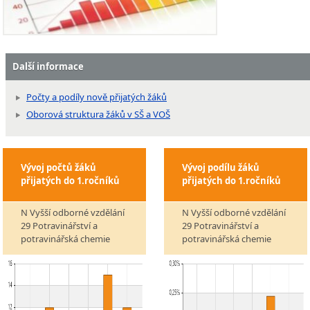
Další informace
Počty a podíly nově přijatých žáků
Oborová struktura žáků v SŠ a VOŠ
Vývoj počtů žáků
Vývoj podílu žáků
přijatých do 1.ročníků
přijatých do 1.ročníků
N Vyšší odborné vzdělání
N Vyšší odborné vzdělání
29 Potravinářství a
29 Potravinářství a
potravinářská chemie
potravinářská chemie