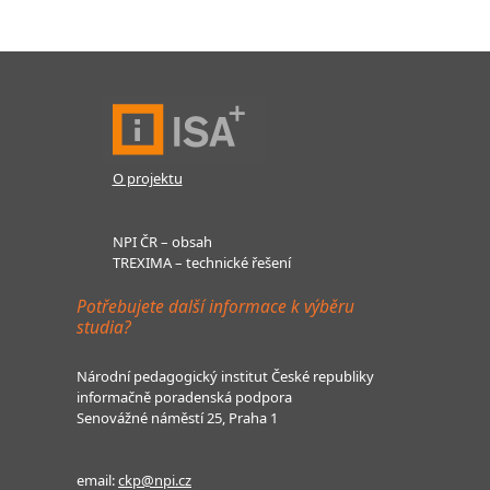
O projektu
NPI ČR – obsah
TREXIMA – technické řešení
Potřebujete další informace k výběru
studia?
Národní pedagogický institut České republiky
informačně poradenská podpora
Senovážné náměstí 25, Praha 1
email:
ckp@npi.cz