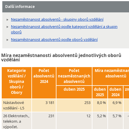
Další informace
Nezaměstnanost absolventů - skupiny oborů vzdělání
Nezaměstnanost absolventů podle kategorií vzdělání a skupin
oborů
Nezaměstnanost absolventů podle oborů vzdělání
Míra nezaměstnanosti absolventů jednotlivých oborů
vzdělání
Kategorie
Počet
Počet
Míra nezaměstnan
vzdělání /
absolventů
nezaměstnaných
absolventů
Skupina
2024
absolventů
oborů /
duben 2025
duben
duben
z
Obory
2025
2024
Nástavbové
3 181
253
8,0 %
6,9 %
vzdělání - L5
26 Elektrotech.,
231
12
5,2 %
5,7 %
telekom. a
výpočet.