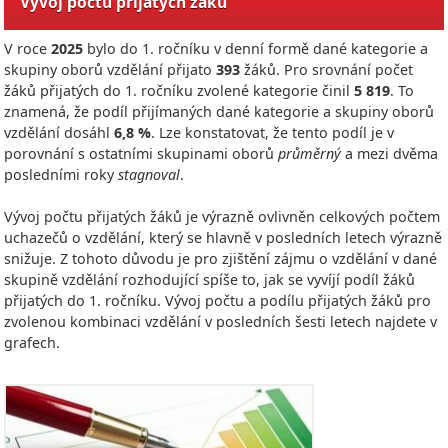
Vývoj počtu přijatých žáků
V roce
2025
bylo do 1. ročníku v denní formě dané kategorie a
skupiny oborů vzdělání přijato
393
žáků. Pro srovnání počet
žáků přijatých do 1. ročníku zvolené kategorie činil
5 819
. To
znamená, že podíl přijímaných dané kategorie a skupiny oborů
vzdělání dosáhl
6,8 %
. Lze konstatovat, že tento podíl je v
porovnání s ostatními skupinami oborů
průměrný
a mezi dvěma
posledními roky
stagnoval
.
Vývoj počtu přijatých žáků je výrazně ovlivněn celkových počtem
uchazečů o vzdělání, který se hlavně v posledních letech výrazně
snižuje. Z tohoto důvodu je pro zjištění zájmu o vzdělání v dané
skupině vzdělání rozhodující spíše to, jak se vyvíjí podíl žáků
přijatých do 1. ročníku. Vývoj počtu a podílu přijatých žáků pro
zvolenou kombinaci vzdělání v posledních šesti letech najdete v
grafech.