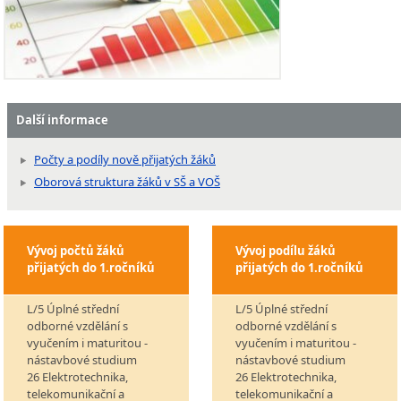
Další informace
Počty a podíly nově přijatých žáků
Oborová struktura žáků v SŠ a VOŠ
Vývoj počtů žáků
Vývoj podílu žáků
přijatých do 1.ročníků
přijatých do 1.ročníků
L/5 Úplné střední
L/5 Úplné střední
odborné vzdělání s
odborné vzdělání s
vyučením i maturitou -
vyučením i maturitou -
nástavbové studium
nástavbové studium
26 Elektrotechnika,
26 Elektrotechnika,
telekomunikační a
telekomunikační a