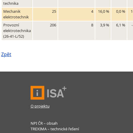
technika
Mechanik
25
4
16,0 %
0,0 %
1
elektrotechnik
Provozní
206
8
3,9 %
6,1 %
elektrotechnika
(26-41-L/52)
Zpět
O projektu
NPI ČR – obsah
TREXIMA – technické řešení