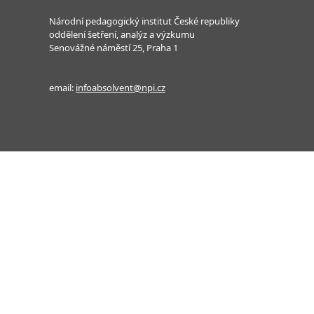
Národní pedagogický institut České republiky
oddělení šetření, analýz a výzkumu
Senovážné náměstí 25, Praha 1
email:
infoabsolvent@npi.cz