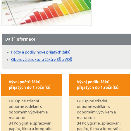
Další informace
Počty a podíly nově přijatých žáků
Oborová struktura žáků v SŠ a VOŠ
Vývoj počtů žáků
Vývoj podílu žáků
přijatých do 1.ročníků
přijatých do 1.ročníků
L/0 Úplné střední
L/0 Úplné střední
odborné vzdělání s
odborné vzdělání s
odborným výcvikem a
odborným výcvikem a
maturitou
maturitou
34 Polygrafie, zpracování
34 Polygrafie, zpracování
papíru, filmu a fotografie
papíru, filmu a fotografie