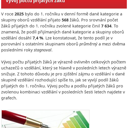
Vývoj počtu přijatých žáků
V roce
2025
bylo do 1. ročníku v denní formě dané kategorie a
skupiny oborů vzdělání přijato
568
žáků. Pro srovnání počet
žáků přijatých do 1. ročníku zvolené kategorie činil
7 634
. To
znamená, že podíl přijímaných dané kategorie a skupiny oborů
vzdělání dosáhl
7,4 %
. Lze konstatovat, že tento podíl je v
porovnání s ostatními skupinami oborů
průměrný
a mezi dvěma
posledními roky
stagnoval
.
Vývoj počtu přijatých žáků je výrazně ovlivněn celkových počtem
uchazečů o vzdělání, který se hlavně v posledních letech výrazně
snižuje. Z tohoto důvodu je pro zjištění zájmu o vzdělání v dané
skupině vzdělání rozhodující spíše to, jak se vyvíjí podíl žáků
přijatých do 1. ročníku. Vývoj počtu a podílu přijatých žáků pro
zvolenou kombinaci vzdělání v posledních šesti letech najdete v
grafech.