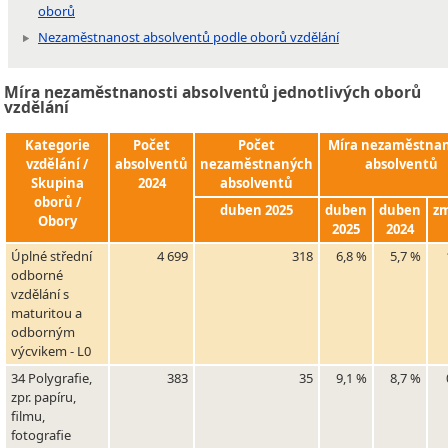
oborů
Nezaměstnanost absolventů podle oborů vzdělání
Míra nezaměstnanosti absolventů jednotlivých oborů
vzdělání
Kategorie
Počet
Počet
Míra nezaměstnan
vzdělání /
absolventů
nezaměstnaných
absolventů
Skupina
2024
absolventů
oborů /
duben 2025
duben
duben
z
Obory
2025
2024
Úplné střední
4 699
318
6,8 %
5,7 %
odborné
vzdělání s
maturitou a
odborným
výcvikem - L0
34 Polygrafie,
383
35
9,1 %
8,7 %
zpr. papíru,
filmu,
fotografie