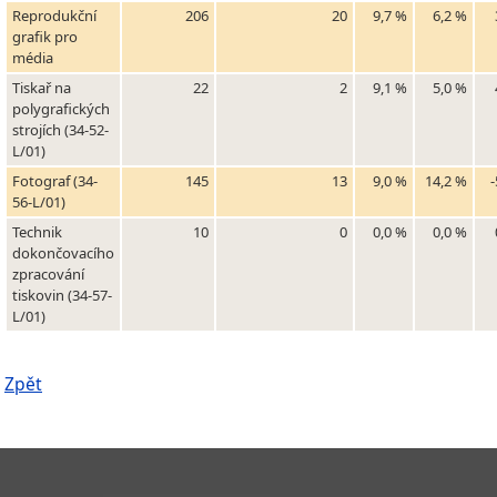
Reprodukční
206
20
9,7 %
6,2 %
grafik pro
média
Tiskař na
22
2
9,1 %
5,0 %
polygrafických
strojích (34-52-
L/01)
Fotograf (34-
145
13
9,0 %
14,2 %
-
56-L/01)
Technik
10
0
0,0 %
0,0 %
dokončovacího
zpracování
tiskovin (34-57-
L/01)
Zpět