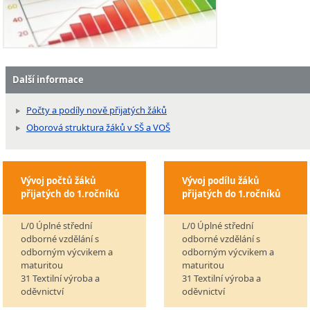
Další informace
Počty a podíly nově přijatých žáků
Oborová struktura žáků v SŠ a VOŠ
Vývoj počtů žáků
Vývoj podílu žáků
přijatých do 1.ročníků
přijatých do 1.ročníků
L/0 Úplné střední
L/0 Úplné střední
odborné vzdělání s
odborné vzdělání s
odborným výcvikem a
odborným výcvikem a
maturitou
maturitou
31 Textilní výroba a
31 Textilní výroba a
oděvnictví
oděvnictví