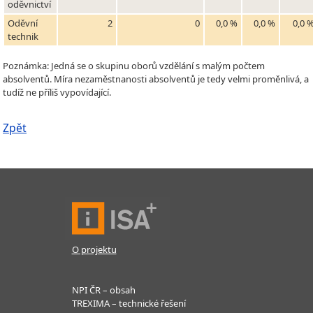
oděvnictví
Oděvní
2
0
0,0 %
0,0 %
0,0 
technik
Poznámka: Jedná se o skupinu oborů vzdělání s malým počtem
absolventů. Míra nezaměstnanosti absolventů je tedy velmi proměnlivá, a
tudíž ne příliš vypovídající.
Zpět
O projektu
NPI ČR – obsah
TREXIMA – technické řešení