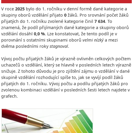
V roce
2025
bylo do 1. ročníku v denní formě dané kategorie a
skupiny oborů vzdělání přijato
0
žáků. Pro srovnání počet žáků
přijatých do 1. ročníku zvolené kategorie činil
7 634
. To
znamená, že podíl přijímaných dané kategorie a skupiny oborů
vzdělání dosáhl
0,0 %
. Lze konstatovat, že tento podíl je v
porovnání s ostatními skupinami oborů
velmi nízký
a mezi
dvěma posledními roky
stagnoval
.
Vývoj počtu přijatých žáků je výrazně ovlivněn celkových počtem
uchazečů o vzdělání, který se hlavně v posledních letech výrazně
snižuje. Z tohoto důvodu je pro zjištění zájmu o vzdělání v dané
skupině vzdělání rozhodující spíše to, jak se vyvíjí podíl žáků
přijatých do 1. ročníku. Vývoj počtu a podílu přijatých žáků pro
zvolenou kombinaci vzdělání v posledních šesti letech najdete v
grafech.