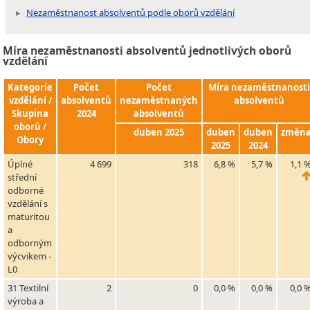
Nezaměstnanost absolventů podle oborů vzdělání
Míra nezaměstnanosti absolventů jednotlivých oborů
vzdělání
Kategorie
Počet
Počet
Míra nezaměstnanosti
vzdělání /
absolventů
nezaměstnaných
absolventů
Skupina
2024
absolventů
oborů /
duben 2025
duben
duben
změn
Obory
2025
2024
Úplné
4 699
318
6,8 %
5,7 %
1,1 
střední
odborné
vzdělání s
maturitou
a
odborným
výcvikem -
L0
31 Textilní
2
0
0,0 %
0,0 %
0,0 
výroba a