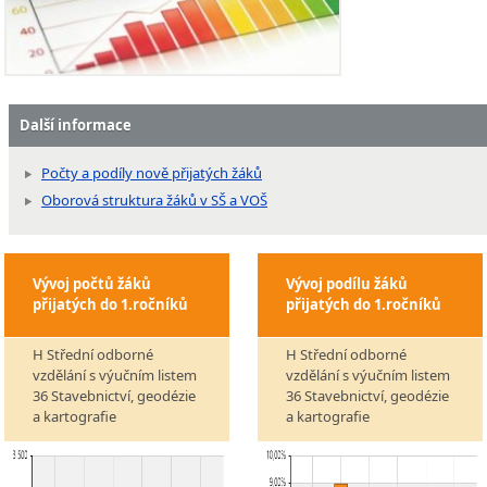
Další informace
Počty a podíly nově přijatých žáků
Oborová struktura žáků v SŠ a VOŠ
Vývoj počtů žáků
Vývoj podílu žáků
přijatých do 1.ročníků
přijatých do 1.ročníků
H Střední odborné
H Střední odborné
vzdělání s výučním listem
vzdělání s výučním listem
36 Stavebnictví, geodézie
36 Stavebnictví, geodézie
a kartografie
a kartografie