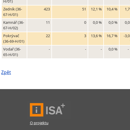
H/01)
Zedník (36-
423
51
12,1 %
10,4 %
1,
67-H/01)
Kamnář (36-
11
0
0,0 %
0,0 %
0,
67-H/02)
Pokrývač
22
3
13,6 %
16,7 %
-3,
(36-69-H/01)
Vodař (36-
-
-
-
0,0 %
-
65-H/01)
Zpět
O projektu