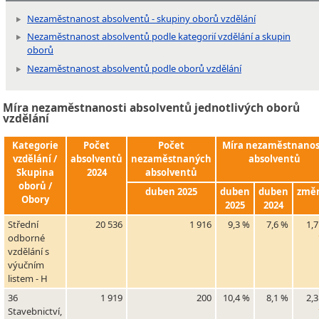
Nezaměstnanost absolventů - skupiny oborů vzdělání
Nezaměstnanost absolventů podle kategorií vzdělání a skupin
oborů
Nezaměstnanost absolventů podle oborů vzdělání
Míra nezaměstnanosti absolventů jednotlivých oborů
vzdělání
Kategorie
Počet
Počet
Míra nezaměstnanos
vzdělání /
absolventů
nezaměstnaných
absolventů
Skupina
2024
absolventů
oborů /
duben 2025
duben
duben
změ
Obory
2025
2024
Střední
20 536
1 916
9,3 %
7,6 %
1,
odborné
vzdělání s
výučním
listem - H
36
1 919
200
10,4 %
8,1 %
2,
Stavebnictví,