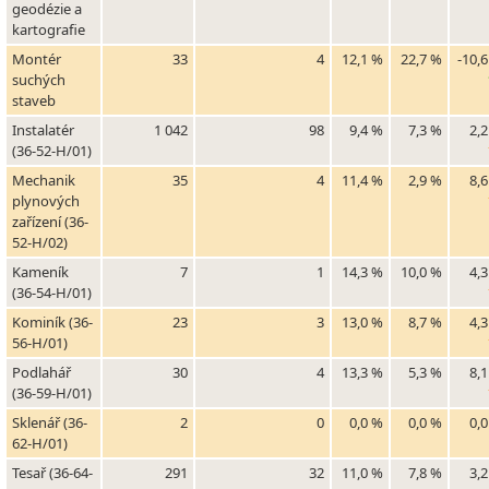
geodézie a
kartografie
Montér
33
4
12,1 %
22,7 %
-10,
suchých
staveb
Instalatér
1 042
98
9,4 %
7,3 %
2,
(36-52-H/01)
Mechanik
35
4
11,4 %
2,9 %
8,
plynových
zařízení (36-
52-H/02)
Kameník
7
1
14,3 %
10,0 %
4,
(36-54-H/01)
Kominík (36-
23
3
13,0 %
8,7 %
4,
56-H/01)
Podlahář
30
4
13,3 %
5,3 %
8,
(36-59-H/01)
Sklenář (36-
2
0
0,0 %
0,0 %
0,
62-H/01)
Tesař (36-64-
291
32
11,0 %
7,8 %
3,