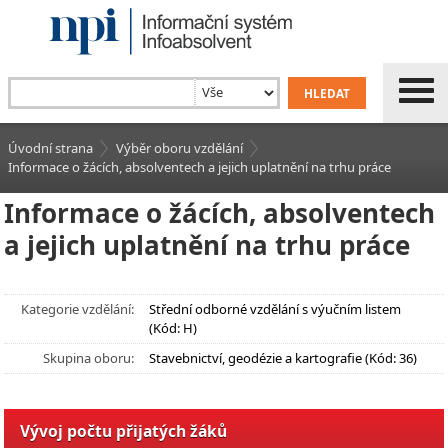
Úvodní strana
Výběr oboru vzdělání
Informace o žácích, absolventech a jejich uplatnění na trhu práce
Informace o žácích, absolventech
a jejich uplatnění na trhu práce
Kategorie vzdělání:
Střední odborné vzdělání s výučním listem
(Kód: H)
Skupina oboru:
Stavebnictví, geodézie a kartografie (Kód: 36)
Vývoj počtu přijatých žáků