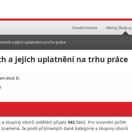
Úvodní strana
Obory, školy a
ntech a jejich uplatnění na trhu práce
h a jejich uplatnění na trhu práce
tem (Kód: E)
)
 a skupiny oborů vzdělání přijato
543
žáků. Pro srovnání počet
o znamená, že podíl přijímaných dané kategorie a skupiny oborů