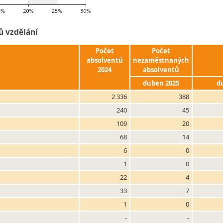
ů vzdělání
Počet
Počet
absolventů
nezaměstnaných
2024
absolventů
duben 2025
d
2 336
388
240
45
109
20
68
14
6
0
1
0
22
4
33
7
1
0
-
-