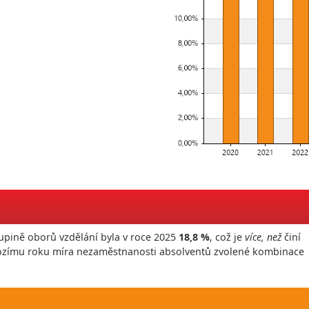
upině oborů vzdělání byla v roce
2025
18,8 %
, což je
více, než
činí
hozímu roku míra nezaměstnanosti absolventů zvolené kombinace