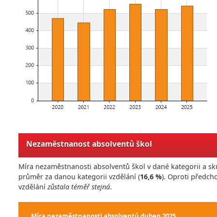
Nezaměstnanost absolventů škol
Míra nezaměstnanosti absolventů škol v dané kategorii a sk
průměr za danou kategorii vzdělání (
16,6 %
). Oproti předc
vzdělání
zůstala téměř stejná
.
Míra nezaměstnanosti absolventů
duben 2025