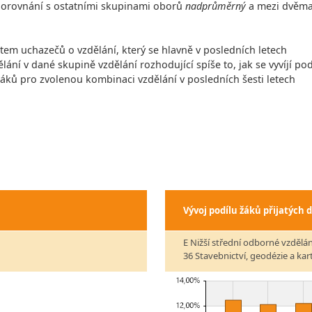
v porovnání s ostatními skupinami oborů
nadprůměrný
a mezi dvěm
čtem uchazečů o vzdělání, který se hlavně v posledních letech
lání v dané skupině vzdělání rozhodující spíše to, jak se vyvíjí pod
 žáků pro zvolenou kombinaci vzdělání v posledních šesti letech
Vývoj podílu žáků přijatých 
E Nižší střední odborné vzdělán
36 Stavebnictví, geodézie a kar