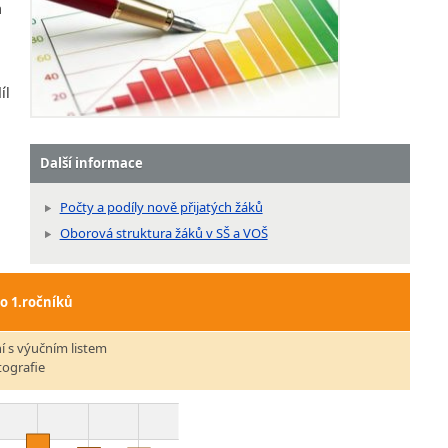
a
íl
Další informace
Počty a podíly nově přijatých žáků
Oborová struktura žáků v SŠ a VOŠ
do 1.ročníků
í s výučním listem
tografie