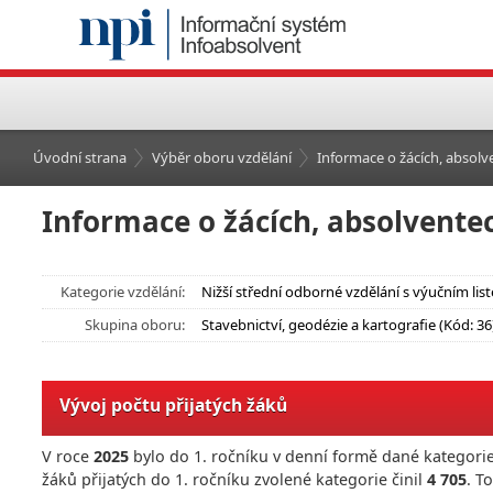
Úvodní strana
Výběr oboru vzdělání
Informace o žácích, absolve
Informace o žácích, absolventec
Kategorie vzdělání:
Nižší střední odborné vzdělání s výučním lis
Skupina oboru:
Stavebnictví, geodézie a kartografie (Kód: 36
Vývoj počtu přijatých žáků
V roce
2025
bylo do 1. ročníku v denní formě dané kategorie
žáků přijatých do 1. ročníku zvolené kategorie činil
4 705
. T