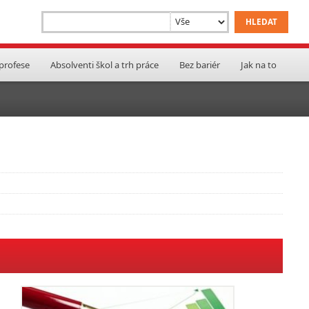
 profese
Absolventi škol a trh práce
Bez bariér
Jak na to