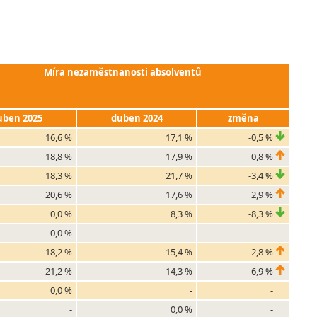
Míra nezaměstnanosti absolventů
uben 2025
duben 2024
změna
16,6 %
17,1 %
-0,5 %
18,8 %
17,9 %
0,8 %
18,3 %
21,7 %
-3,4 %
20,6 %
17,6 %
2,9 %
0,0 %
8,3 %
-8,3 %
0,0 %
-
-
18,2 %
15,4 %
2,8 %
21,2 %
14,3 %
6,9 %
0,0 %
-
-
-
0,0 %
-