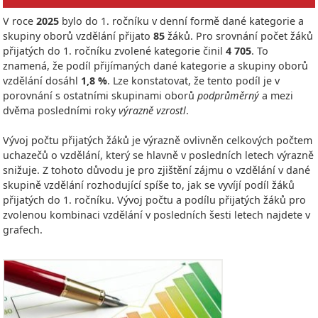
V roce
2025
bylo do 1. ročníku v denní formě dané kategorie a
skupiny oborů vzdělání přijato
85
žáků. Pro srovnání počet žáků
přijatých do 1. ročníku zvolené kategorie činil
4 705
. To
znamená, že podíl přijímaných dané kategorie a skupiny oborů
vzdělání dosáhl
1,8 %
. Lze konstatovat, že tento podíl je v
porovnání s ostatními skupinami oborů
podprůměrný
a mezi
dvěma posledními roky
výrazně vzrostl
.
Vývoj počtu přijatých žáků je výrazně ovlivněn celkových počtem
uchazečů o vzdělání, který se hlavně v posledních letech výrazně
snižuje. Z tohoto důvodu je pro zjištění zájmu o vzdělání v dané
skupině vzdělání rozhodující spíše to, jak se vyvíjí podíl žáků
přijatých do 1. ročníku. Vývoj počtu a podílu přijatých žáků pro
zvolenou kombinaci vzdělání v posledních šesti letech najdete v
grafech.