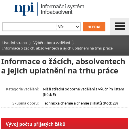
Úvodní strana
Výběr oboru vzdělání
Informace o žácích, absolventech a jejich uplatnění na trhu práce
Informace o žácích, absolventech
a jejich uplatnění na trhu práce
Kategorie vzdělání:
Nižší střední odborné vzdělání s výučním listem
(Kód: E)
Skupina oboru:
Technická chemie a chemie silikátů (Kód: 28)
Vývoj počtu přijatých žáků