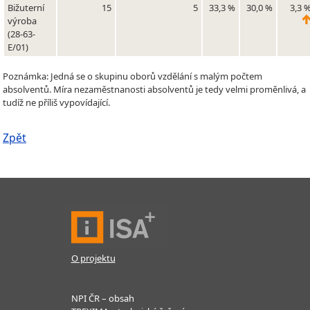
Bižuterní
15
5
33,3 %
30,0 %
3,3 
výroba
(28-63-
E/01)
Poznámka: Jedná se o skupinu oborů vzdělání s malým počtem
absolventů. Míra nezaměstnanosti absolventů je tedy velmi proměnlivá, a
tudíž ne příliš vypovídající.
Zpět
O projektu
NPI ČR – obsah