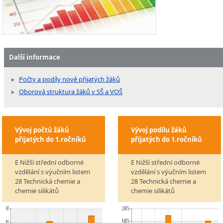
Další informace
Počty a podíly nově přijatých žáků
Oborová struktura žáků v SŠ a VOŠ
Vývoj počtů žáků
Vývoj podílu žáků
přijatých do 1.ročníků
přijatých do 1.ročníků
E Nižší střední odborné
E Nižší střední odborné
vzdělání s výučním listem
vzdělání s výučním listem
28 Technická chemie a
28 Technická chemie a
chemie silikátů
chemie silikátů