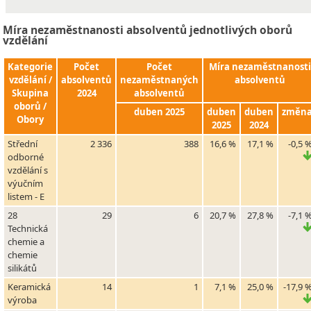
Míra nezaměstnanosti absolventů jednotlivých oborů
vzdělání
Kategorie
Počet
Počet
Míra nezaměstnanosti
vzdělání /
absolventů
nezaměstnaných
absolventů
Skupina
2024
absolventů
oborů /
duben 2025
duben
duben
změn
Obory
2025
2024
Střední
2 336
388
16,6 %
17,1 %
-0,5 
odborné
vzdělání s
výučním
listem - E
28
29
6
20,7 %
27,8 %
-7,1 
Technická
chemie a
chemie
silikátů
Keramická
14
1
7,1 %
25,0 %
-17,9 
výroba