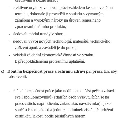
ošetřování a běžné údržby;
efektivně organizovali svou práci vzhledem ke stanovenému
-
termínu, dokonale ji prováděli v souladu s výtvarným
záměrem a vysokými nároky na úroveň řemeslného
zpracování finálního produktu;
sledovali módní trendy v oboru;
-
sledovali vývoj nových technologií, materiálů, technického
-
zařízení apod. a zaváděli je do praxe;
ovládali základní ekonomické činnosti ve vztahu
-
k předpokládanému profesnímu uplatnění.
c)
Dbát na bezpečnost práce a ochranu zdraví při práci,
tzn. aby
absolventi:
chápali bezpečnost práce jako nedílnou součást péče o zdraví
-
své i spolupracovníků (i dalších osob vyskytujících se na
pracovištích, např. klientů, zákazníků, návštěvníků) i jako
součást řízení jakosti a jednu z podmínek získání či udržení
certifikátu jakosti podle příslušných norem;