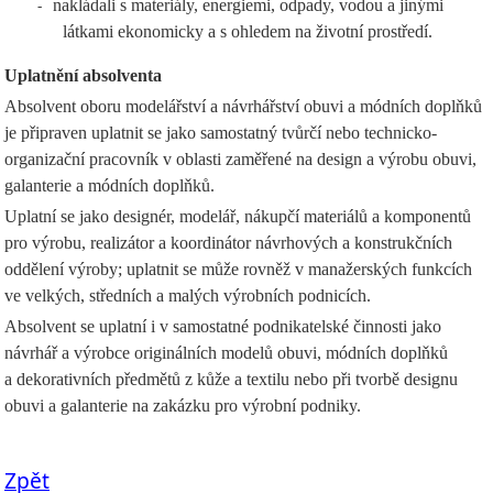
nakládali s materiály, energiemi, odpady, vodou a jinými
-
látkami ekonomicky a s ohledem na životní prostředí.
Uplatnění absolventa
Absolvent oboru modelářství a návrhářství obuvi a módních doplňků
je připraven uplatnit se jako samostatný tvůrčí nebo technicko-
organizační pracovník v oblasti zaměřené na design a výrobu obuvi,
galanterie a módních doplňků.
Uplatní se jako designér, modelář, nákupčí materiálů a komponentů
pro výrobu, realizátor a koordinátor návrhových a konstrukčních
oddělení výroby; uplatnit se může rovněž v manažerských funkcích
ve velkých, středních a malých výrobních podnicích.
Absolvent se uplatní i v samostatné podnikatelské činnosti jako
návrhář a výrobce originálních modelů obuvi, módních doplňků
a dekorativních předmětů z kůže a textilu nebo při tvorbě designu
obuvi a galanterie na zakázku pro výrobní podniky.
Zpět