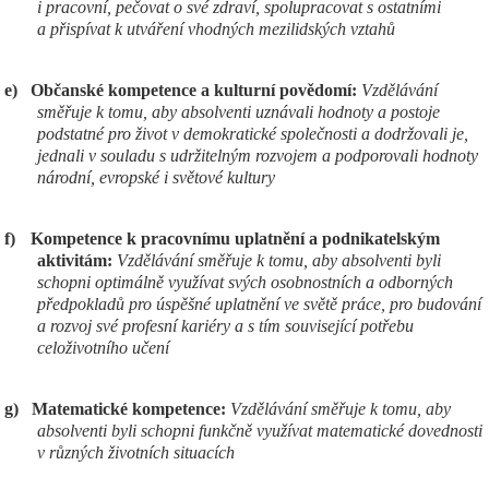
i pracovní, pečovat o své zdraví, spolupracovat s ostatními
a přispívat k utváření vhodných mezilidských vztahů
e)
Občanské kompetence a kulturní povědomí:
Vzdělávání
směřuje k tomu, aby absolventi uznávali hodnoty a postoje
podstatné pro život v demokratické společnosti a dodržovali je,
jednali v souladu s udržitelným rozvojem a podporovali hodnoty
národní, evropské i světové kultury
f)
Kompetence k pracovnímu uplatnění a podnikatelským
aktivitám:
Vzdělávání směřuje k tomu, aby absolventi byli
schopni optimálně využívat svých osobnostních a odborných
předpokladů pro úspěšné uplatnění ve světě práce, pro budování
a rozvoj své profesní kariéry a s tím související potřebu
celoživotního učení
g)
Matematické kompetence:
Vzdělávání směřuje k tomu, aby
absolventi byli schopni funkčně využívat matematické dovednosti
v různých životních situacích