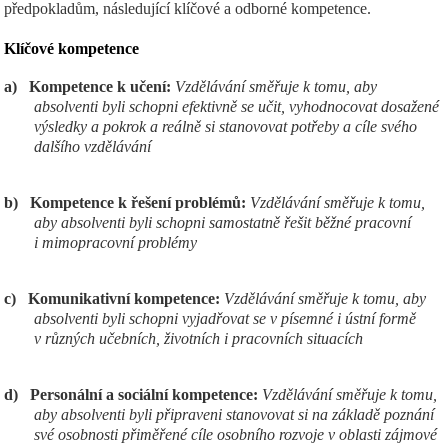
předpokladům, následující klíčové a odborné kompetence.
Klíčov
é kompetence
a)
Kompetence k učení:
Vzdělávání směřuje k tomu, aby
absolventi byli schopni efektivně se učit, vyhodnocovat dosažené
výsledky a pokrok a reálně si stanovovat potřeby a cíle svého
dalšího vzdělávání
b)
Kompetence k řešení problémů:
Vzdělávání směřuje k tomu,
aby absolventi byli schopni samostatně řešit běžné pracovní
i mimopracovní problémy
c)
Komunikativní kompetence:
Vzdělávání směřuje k tomu, aby
absolventi byli schopni vyjadřovat se v písemné i ústní formě
v různých učebních, životních i pracovních situacích
d)
Personální a sociální kompetence:
Vzdělávání směřuje k tomu,
aby absolventi byli připraveni stanovovat si na základě poznání
své osobnosti přiměřené cíle osobního rozvoje v oblasti zájmové