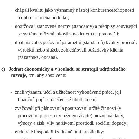
chápali kvalitu jako významný nástroj konkurenceschopnosti
-
a dobrého jména podniku;
dodržovali stanovené normy (standardy) a předpisy související
-
se systémem řízení jakosti zavedeným na pracovišti;
dbali na zabezpečování parametrů (standardů) kvality procesů,
-
výrobků nebo služeb, zohledňovali požadavky klienta
(zákazníka, občana).
e)
Jednat ekonomicky a v souladu se strategií udržitelného
rozvoje,
tzn. aby absolventi:
znali význam, účel a užitečnost vykonávané práce, její
-
finanční, popř. společenské ohodnocení;
zvažovali při plánování a posuzování určité činnosti (v
-
pracovním procesu i v běžném životě) možné náklady,
výnosy a zisk, vliv na životní prostředí, sociální dopady;
efektivně hospodařili s finančními prostředky;
-