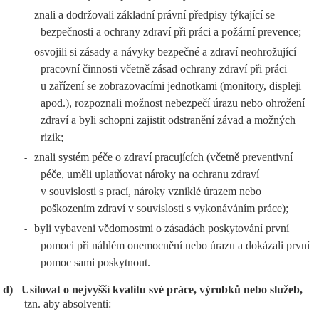
znali a dodržovali základní právní předpisy týkající se
-
bezpečnosti a ochrany zdraví při práci a požární prevence;
osvojili si zásady a návyky bezpečné a zdraví neohrožující
-
pracovní činnosti včetně zásad ochrany zdraví při práci
u zařízení se zobrazovacími jednotkami (monitory, displeji
apod.), rozpoznali možnost nebezpečí úrazu nebo ohrožení
zdraví a byli schopni zajistit odstranění závad a možných
rizik;
znali systém péče o zdraví pracujících (včetně preventivní
-
péče, uměli uplatňovat nároky na ochranu zdraví
v souvislosti s prací, nároky vzniklé úrazem nebo
poškozením zdraví v souvislosti s vykonáváním práce);
byli vybaveni vědomostmi o zásadách poskytování první
-
pomoci při náhlém onemocnění nebo úrazu a dokázali první
pomoc sami poskytnout.
d)
Usilovat o nejvyšší kvalitu své práce, výrobků nebo služeb,
tzn. aby absolventi: