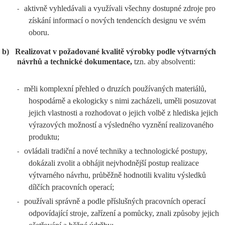
aktivně vyhledávali a využívali všechny dostupné zdroje pro
-
získání informací o nových tendencích designu ve svém
oboru.
b)
Realizovat v požadované kvalitě výrobky podle výtvarných
návrhů a technické dokumentace,
tzn. aby absolventi:
měli komplexní přehled o druzích používaných materiálů,
-
hospodárně a ekologicky s nimi zacházeli, uměli posuzovat
jejich vlastnosti a rozhodovat o jejich volbě z hlediska jejich
výrazových možností a výsledného vyznění realizovaného
produktu;
ovládali tradiční a nové techniky a technologické postupy,
-
dokázali zvolit a obhájit nejvhodnější postup realizace
výtvarného návrhu, průběžně hodnotili kvalitu výsledků
dílčích pracovních operací;
používali správně a podle příslušných pracovních operací
-
odpovídající stroje, zařízení a pomůcky, znali způsoby jejich