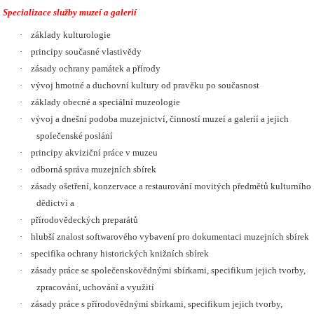
Specializace služby muzeí a galerií
·
základy kulturologie
·
principy současné vlastivědy
·
zásady ochrany památek a přírody
·
vývoj hmotné a duchovní kultury od pravěku po současnost
·
základy obecné a speciální muzeologie
·
vývoj a dnešní podoba muzejnictví, činností muzeí a galerií a jejich
společenské poslání
·
principy akviziční práce v muzeu
·
odborná správa muzejních sbírek
·
zásady ošetření, konzervace a restaurování movitých předmětů kulturního
dědictví a
·
přírodovědeckých preparátů
·
hlubší znalost softwarového vybavení pro dokumentaci muzejních sbírek
·
specifika ochrany historických knižních sbírek
·
zásady práce se společenskovědnými sbírkami, specifikum jejich tvorby,
zpracování, uchování a využití
·
zásady práce s přírodovědnými sbírkami, specifikum jejich tvorby,