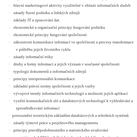
·
hlavní marketingové aktivity využitelné v oblasti informačních služeb
·
zásady řízení podniku a lidských zdrojů
·
základy IT a zpracování dat
·
ekonomické a organizační principy fungování podniku
·
ekonomické principy fungování společnosti
·
zákonitosti komunikace informací ve společnosti a procesy transformace
v průběhu jejich životního cyklu
·
zásady informační etiky
·
druhy a formy informací a jejich význam v současné společnosti
·
typologii dokumentů a informačních zdrojů
·
principy interpersonální komunikace
·
základní právní normy společnosti a jejich vazby
·
vývojové trendy informačních technologií a možnosti jejích aplikací
·
využití komunikačních sítí a databázových technologií k vyhledávání a
zprostředkování informací
·
porozumění teoretickým základům databázových a rešeršních systémů
·
zásady týmové práce a projektového managementu
·
principy pravděpodobnostního a statistického uvažování