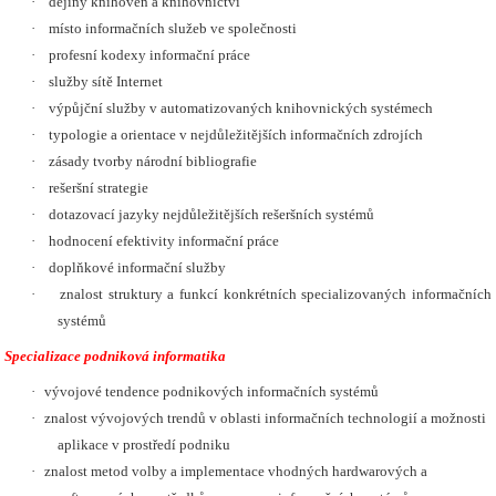
·
dějiny knihoven a knihovnictví
·
místo informačních služeb ve společnosti
·
profesní kodexy informační práce
·
služby sítě Internet
·
výpůjční služby v automatizovaných knihovnických systémech
·
typologie a orientace v nejdůležitějších informačních zdrojích
·
zásady tvorby národní bibliografie
·
rešeršní strategie
·
dotazovací jazyky nejdůležitějších rešeršních systémů
·
hodnocení efektivity informační práce
·
doplňkové informační služby
·
znalost struktury a funkcí konkrétních specializovaných informačních
systémů
Specializace podniková informatika
·
vývojové tendence podnikových informačních systémů
·
znalost vývojových trendů v oblasti informačních technologií a možnosti
aplikace v prostředí podniku
·
znalost metod volby a implementace vhodných hardwarových a