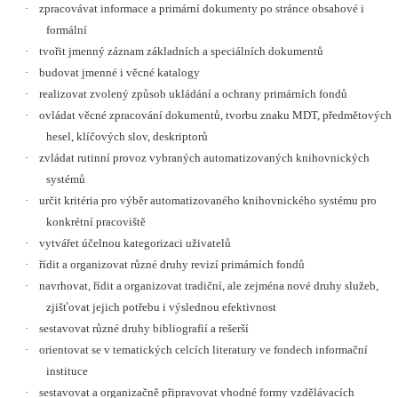
·
zpracovávat informace a primární dokumenty po stránce obsahové i
formální
·
tvořit jmenný záznam základních a speciálních dokumentů
·
budovat jmenné i věcné katalogy
·
realizovat zvolený způsob ukládání a ochrany primárních fondů
·
ovládat věcné zpracování dokumentů, tvorbu znaku MDT, předmětových
hesel, klíčových slov, deskriptorů
·
zvládat rutinní provoz vybraných automatizovaných knihovnických
systémů
·
určit kritéria pro výběr automatizovaného knihovnického systému pro
konkrétní pracoviště
·
vytvářet účelnou kategorizaci uživatelů
·
řídit a organizovat různé druhy revizí primárních fondů
·
navrhovat, řídit a organizovat tradiční, ale zejména nové druhy služeb,
zjišťovat jejich potřebu i výslednou efektivnost
·
sestavovat různé druhy bibliografií a rešerší
·
orientovat se v tematických celcích literatury ve fondech informační
instituce
·
sestavovat a organizačně připravovat vhodné formy vzdělávacích