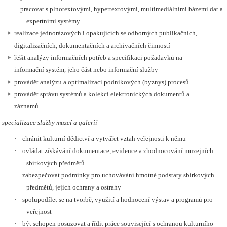
·
pracovat s plnotextovými, hypertextovými, multimediálními bázemi dat a
expertními systémy
realizace jednorázových i opakujících se odborných publikačních,
digitalizačních, dokumentačních a archivačních činností
řešit analýzy informačních potřeb a specifikaci požadavků na
informační systém, jeho část nebo informační služby
provádět analýzu a optimalizaci podnikových (byznys) procesů
provádět správu systémů a kolekcí elektronických dokumentů a
záznamů
specializace služby muzeí a galerií
·
chránit kulturní dědictví a vytvářet vztah veřejnosti k němu
·
ovládat získávání dokumentace, evidence a zhodnocování muzejních
sbírkových předmětů
·
zabezpečovat podmínky pro uchovávání hmotné podstaty sbírkových
předmětů, jejich ochrany a ostrahy
·
spolupodílet se na tvorbě, využití a hodnocení výstav a programů pro
veřejnost
·
být schopen posuzovat a řídit práce související s ochranou kulturního