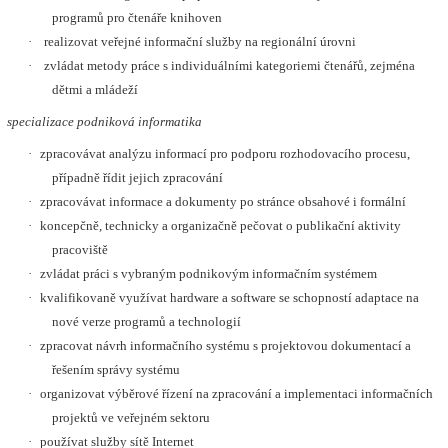
programů pro čtenáře knihoven
·
realizovat veřejné informační služby na regionální úrovni
·
zvládat metody práce s individuálními kategoriemi čtenářů, zejména
dětmi a mládeží
specializace podniková informatika
·
zpracovávat analýzu informací pro podporu rozhodovacího procesu,
případně řídit jejich zpracování
·
zpracovávat informace a dokumenty po stránce obsahové i formální
·
koncepčně, technicky a organizačně pečovat o publikační aktivity
pracoviště
·
zvládat práci s vybraným podnikovým informačním systémem
·
kvalifikovaně využívat hardware a software se schopností adaptace na
nové verze programů a technologií
·
zpracovat návrh informačního systému s projektovou dokumentací a
řešením správy systému
·
organizovat výběrové řízení na zpracování a implementaci informačních
projektů ve veřejném sektoru
·
používat služby sítě Internet