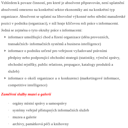
Vzhledem k povaze činností, pro které je absolvent připravován, není uplatnění
absolventů omezeno na konkrétní sektor ekonomiky ani na konkrétní typ
organizace. Absolvent se uplatní na libovolné výkonné nebo střední manažerské
pozici v podniku (organizaci), v níž hraje klíčovou roli práce s informacemi.
Jedná se zejména o tyto okruhy práce s informacemi:
informace umožňující chod a řízení organizace (sféra provozních,
transakčních- informačních systémů a business intelligence)
informace o podniku určené pro veřejnost vyžadované právními
předpisy nebo podporující obchodní strategii (statistiky, výroční zprávy,
obchodní rejstříky, public relations, propagace, katalogy produktů a
služeb)
informace o okolí organizace a o konkurenci (marketingové informace,
competitive intelligence)
Zaměření služby muzeí a galerií
·
orgány místní správy a samosprávy
·
systémy veřejně přístupných informačních služeb
·
muzea a galerie
·
archivy, památková péči a knihovny