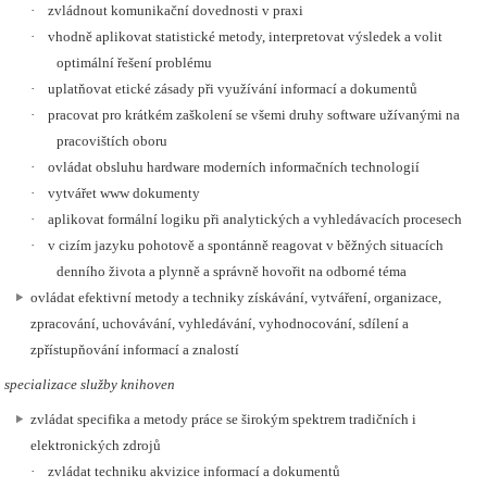
·
zvládnout komunikační dovednosti v praxi
·
vhodně aplikovat statistické metody, interpretovat výsledek a volit
optimální řešení problému
·
uplatňovat etické zásady při využívání informací a dokumentů
·
pracovat pro krátkém zaškolení se všemi druhy software užívanými na
pracovištích oboru
·
ovládat obsluhu hardware moderních informačních technologií
·
vytvářet www dokumenty
·
aplikovat formální logiku při analytických a vyhledávacích procesech
·
v cizím jazyku pohotově a spontánně reagovat v běžných situacích
denního života a plynně a správně hovořit na odborné téma
ovládat efektivní metody a techniky získávání, vytváření, organizace,
zpracování, uchovávání, vyhledávání, vyhodnocování, sdílení a
zpřístupňování informací a znalostí
specializace služby knihoven
zvládat specifika a metody práce se širokým spektrem tradičních i
elektronických zdrojů
·
zvládat techniku akvizice informací a dokumentů