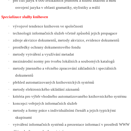
·
pro cizí jazyk 4 000 lexikálních jednotek a hlubší znalosti a míru
osvojení jazyka v oblasti gramatiky, stylistiky a reálií
Specializace služby knihoven
·
vývojové tendence knihoven ve společnosti
·
technologii informačních služeb včetně způsobů jejich propagace
·
zdroje akvizice dokumentů, metody akvizice, evidence dokumentů
·
prostředky ochrany dokumentového fondu
·
metody vytváření a využívání metadat
·
mezinárodní normy pro tvorbu lokálních a souborných katalogů
·
metody jmenného a věcného zpracování základních i speciálních
dokumentů
·
přehled automatizovaných knihovnických systémů
·
metody elektronického ukládání záznamů
·
kritéria pro výběr vhodného automatizovaného knihovnického systému
·
koncepci veřejných informačních služeb
·
metody a formy práce s individuálními čtenáři a jejich typickými
skupinami
·
vytváření informačních systémů a prezentace informací v prostředí WWW