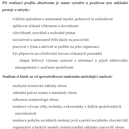
Při realizaci profilu absolventa je nutno vytvářet a posilovat tyto základní
postoje a návyky:
·
tvůrčím způsobem a samostatně myslet, pohotově se rozhodovat
·
aplikovat získané vědomosti a dovednosti
·
cílevědomě, rozvážně a rozhodně jednat
·
iniciativně a samostatně řešit úkoly na pracovišti
·
pracovat v týmu a aktivně se podílet na jeho organizaci.
·
být připraven na celoživotní inovaci získaných poznatků
·
chápat klíčový význam znalostí a informací a jejich efektivního
managementu v současné společnosti
Studium si klade za cíl zprostředkovat studentům následující znalosti:
·
nezbytné teoretické základy oboru
·
základní právní normy a standardy oboru
·
odbornou terminologii oboru
·
tendence vývoje vědy, techniky a ekonomiky v širších společenských
souvislostech
·
tendence pohybu sociálních struktur, jevů a prvků sociálního chování lidí
·
organizační a funkční modely institucionální základny pracovišť oboru