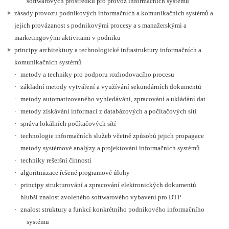
softwarových prostředků pro provoz informačních systémů
zásady provozu podnikových informačních a komunikačních systémů a
jejich provázanost s podnikovými procesy a s manažerskými a
marketingovými aktivitami v podniku
principy architektury a technologické infrastruktury informačních a
komunikačních systémů
·
metody a techniky pro podporu rozhodovacího procesu
·
základní metody vytváření a využívání sekundárních dokumentů
·
metody automatizovaného vyhledávání, zpracování a ukládání dat
·
metody získávání informací z databázových a počítačových sítí
·
správa lokálních počítačových sítí
·
technologie informačních služeb včetně způsobů jejich propagace
·
metody systémové analýzy a projektování informačních systémů
·
techniky rešeršní činnosti
·
algoritmizace řešené programové úlohy
·
principy strukturování a zpracování elektronických dokumentů
·
hlubší znalost zvoleného softwarového vybavení pro DTP
·
znalost struktury a funkcí konkrétního podnikového informačního
systému