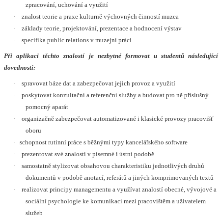
zpracování, uchování a využití
·
znalost teorie a praxe kulturně výchovných činností muzea
·
základy teorie, projektování, prezentace a hodnocení výstav
·
specifika public relations v muzejní práci
Při aplikaci těchto znalostí je nezbytné formovat u studentů následující
dovednosti:
·
spravovat báze dat a zabezpečovat jejich provoz a využití
·
poskytovat konzultační a referenční služby a budovat pro ně příslušný
pomocný aparát
·
organizačně zabezpečovat automatizované i klasické provozy pracovišť
oboru
·
schopnost rutinní práce s běžnými typy kancelářského software
·
prezentovat své znalosti v písemné i ústní podobě
·
samostatně stylizovat obsahovou charakteristiku jednotlivých druhů
dokumentů v podobě anotací, referátů a jiných komprimovaných textů
·
realizovat principy managementu a využívat znalostí obecné, vývojové a
sociální psychologie ke komunikaci mezi pracovištěm a uživatelem
služeb