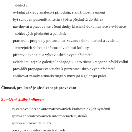
dědictví
·
ovládat základy znalectví přírodnin, starožitností a umění
·
být schopen posoudit kritéria výběru předmětů do sbírek
·
navrhovat a pracovat se všemi druhy klasické dokumentace a evidence
sbírkových předmětů a památek
·
pracovat s programy pro automatizovanou dokumentaci a evidenci
muzejních sbírek a informací v oblasti kultury
·
připravit expozici a výstavu sbírkových předmětů
·
zvládat muzejní a galerijní pedagogiku pro různé kategorie návštěvníků
·
provádět propagaci ve vztahu k prezentaci sbírkových předmětů
·
aplikovat zásady artmarketingu v muzejní a galerijní práci
Činnosti, pro které je absolvent připravován:
Zaměření služby knihoven
·
systémová údržba automatizovaných knihovnických systémů
·
správa specializovaných informačních systémů
·
správa a provoz databází
·
poskytování informačních služeb