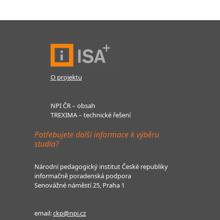
O projektu
NPI ČR – obsah
TREXIMA – technické řešení
Potřebujete další informace k výběru
studia?
Národní pedagogický institut České republiky
informačně poradenská podpora
Senovážné náměstí 25, Praha 1
email:
ckp@npi.cz