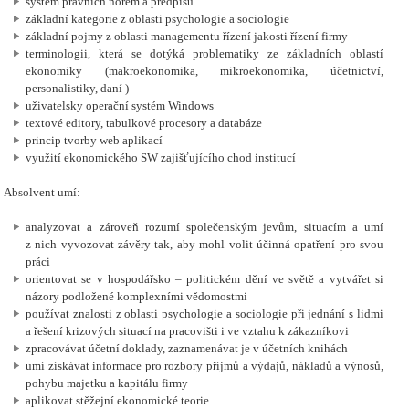
systém právních norem a předpisů
základní kategorie z oblasti psychologie a sociologie
základní pojmy z oblasti managementu řízení jakosti řízení firmy
terminologii, která se dotýká problematiky ze základních oblastí
ekonomiky (makroekonomika, mikroekonomika, účetnictví,
personalistiky,
daní )
uživatelsky operační systém Windows
textové editory, tabulkové procesory a databáze
princip tvorby web aplikací
využití ekonomického SW zajišťujícího chod institucí
Absolvent umí:
analyzovat a zároveň rozumí společenským jevům, situacím a umí
z nich vyvozovat závěry tak, aby mohl volit účinná opatření pro svou
práci
orientovat se v hospodářsko – politickém dění ve světě a vytvářet si
názory podložené komplexními vědomostmi
používat znalosti z oblasti psychologie a sociologie při jednání s lidmi
a řešení krizových situací na pracovišti i ve vztahu k zákazníkovi
zpracovávat účetní doklady, zaznamenávat je v účetních knihách
umí získávat informace pro rozbory příjmů a výdajů, nákladů a výnosů,
pohybu majetku a kapitálu firmy
aplikovat stěžejní ekonomické teorie