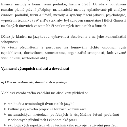
finance, metody a formy řízení podniků, firem a úřadů. Ovládá v potřebném
rozsahu platné právní předpisy, matematické metody uplatňované při analýze
činnosti podniků, firem a úřadů, metody a systémy řízení jakosti, psychologie,
výpočetní techniku (SW a HW) tak, aby byl schopen samostatné i řídící činnosti
na různých úrovních ve státních či soukromých institucích a firmách.
Důraz je kladen na jazykovou vybavenost absolventa a na jeho komunikační
schopnosti.
Ve všech předmětech je působeno na formování těchto osobních rysů
(spolehlivost, dochvilnost, samostatnost, organizační schopnosti, kultivované
vystupování, rozhodnost atd.)
Vymezení výstupních znalostí a dovedností
a)
Obecné vědomosti, dovednosti a postoje
V oblasti všeobecného vzdělání má absolvent přehled o:
struktuře a terminologii dvou cizích jazyků
kultuře jazykového projevu a
formách
komunikace
matematických
metodách
potřebných k úspěšnému řešení problémů
v odborných předmětech i ekonomické praxi
ekologických
aspektech
vlivu technického rozvoje na životní prostředí