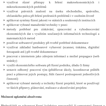
využívat různé přístupy k řešení makroekonomických i
mikroekonomických problémů
využívat právních znalostí na úseku obchodního, správního,
občanského práva při řešení profesních problémů i v osobním životě
aplikovat systémy řízení jakosti ve státních a soukromých institucích
aplikovat vybrané manažerské techniky v praxi
metody potřebné pro získávání, zpracování a vyhodnocování
ekonomických dat s využitím současných informačních technologií a
matematických metod
používat softwarové produkty při tvorbě potřebné dokumentace
využívat základní hardwarové vybavení (scanner, tiskárna, digitální
fotoaparát atd.) při tvorbě dokumentace
pracovat s internetem jako zdrojem informací a možné propagace (web
stránky)
využít ekonomického softwaru při řízení podniku, úřadu či firmy
sestavit odborný pracovní tým (přidělovat úkoly, koordinovat průběh
prací a plánovat jejich postupy, řídit časové posloupnosti jednotlivých
činností)
aplikovat vybrané metody a techniky řízení projektů, které se používají
ve fázích přípravy, plánování, realizace a ukončování projektu
Možnosti uplatnění absolventa
Předpokládá se schopnost řízení kolektivu pracovníků či samostatná činnost v