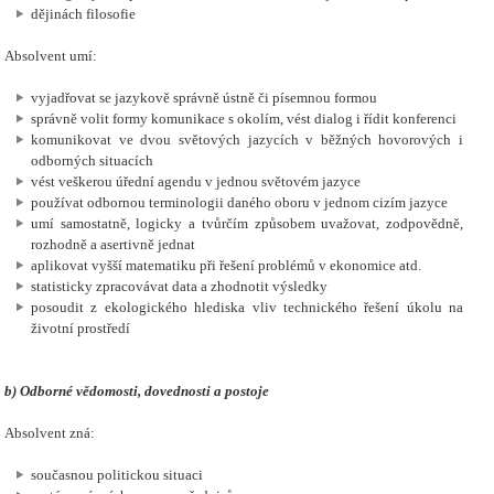
dějinách
filosofie
Absolvent umí:
vyjadřovat se jazykově správně ústně či písemnou formou
správně volit formy komunikace s okolím, vést dialog i řídit konferenci
komunikovat ve dvou světových jazycích v běžných hovorových i
odborných situacích
vést veškerou úřední agendu v jednou světovém jazyce
používat odbornou terminologii daného oboru v jednom cizím jazyce
umí samostatně, logicky a tvůrčím způsobem uvažovat, zodpovědně,
rozhodně a asertivně jednat
aplikovat vyšší matematiku při řešení problémů v ekonomice atd.
statisticky zpracovávat data a zhodnotit výsledky
posoudit z ekologického hlediska vliv technického řešení úkolu na
životní prostředí
b) O
dborné vědomosti, dovednosti a postoje
Absolvent zná:
současnou politickou situaci