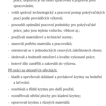
práce, dopravili je na místo zpracování a připravili před
zpracováním;
volili správný technologický a pracovní postup pokrývačských
-
prací podle prováděcích výkresů;
posoudili optimální pracovní podmínky pro pokrývačské
-
práce, jako jsou teplota vzduchu, vlhkost aj.;
používali materiálové a technické normy;
-
stanovili potřebu materiálu a pracovníků;
-
orientovali se v jednoduchých cenových záležitostech oboru;
-
sledovali a hodnotili množství a kvalitu vykonané práce;
-
hotové dílo zaměřili a zakreslili do výkresu.
-
Při práci na sklonitých střechách:
kladli a upevňovali skládané a povlakové krytiny na bednění
-
a laťování;
rozebírali a třídili krytinu pro další použití;
-
rozměřovali střešní plochy pro kladení krytiny;
-
opravovali krytinu z různých materiálů;
-