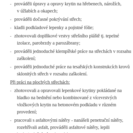
prováděli úpravy a opravy krytin na hřebenech, nárožích,
-
v úžlabích a okapech;
prováděli dočasné pokrývání střech;
-
kladli podkladové lepenky a pojistné fólie;
-
zhotovovali doplňkové vrstvy střešního pláště tj. tepelné
-
izolace, parobrzdy a parozábrany;
prováděli jednoduché klempířské práce na střechách v rozsahu
-
zaškolení;
prováděli jednoduché práce na tesařských konstrukcích krovů
-
sklonitých střech v rozsahu zaškolení.
Při práci na plochých střechách:
zhotovovali a opravovali lepenkové krytiny pokládané na
-
hladko na bednění nebo kombinované z vícevrstvých
vložkových krytin na betonovém podkladu v různém
provedení;
pracovali s asfaltovými nátěry - nanášeli penetrační nátěry,
-
rozehřívali asfalt, prováděli asfaltové nátěry, lepili