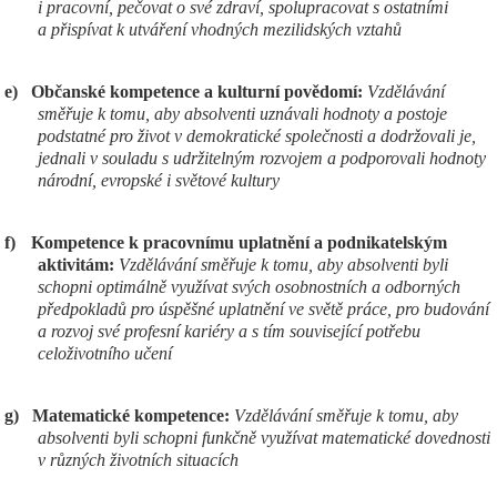
i pracovní, pečovat o své zdraví, spolupracovat s ostatními
a přispívat k utváření vhodných mezilidských vztahů
e)
Občanské kompetence a kulturní povědomí:
Vzdělávání
směřuje k tomu, aby absolventi uznávali hodnoty a postoje
podstatné pro život v demokratické společnosti a dodržovali je,
jednali v souladu s udržitelným rozvojem a podporovali hodnoty
národní, evropské i světové kultury
f)
Kompetence k pracovnímu uplatnění a podnikatelským
aktivitám:
Vzdělávání směřuje k tomu, aby absolventi byli
schopni optimálně využívat svých osobnostních a odborných
předpokladů pro úspěšné uplatnění ve světě práce, pro budování
a rozvoj své profesní kariéry a s tím související potřebu
celoživotního učení
g)
Matematické kompetence:
Vzdělávání směřuje k tomu, aby
absolventi byli schopni funkčně využívat matematické dovednosti
v různých životních situacích