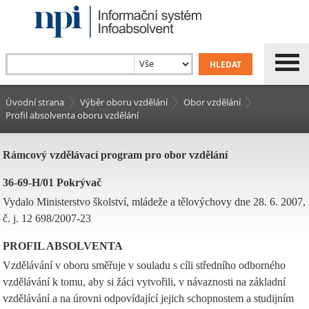
Úvodní strana
Výběr oboru vzdělání
Obor vzdělání
Profil absolventa oboru vzdělání
Rámcový vzdělávací program pro obor vzdělání
36-69-H/01 Pokrývač
Vydalo Ministerstvo školství, mládeže a tělovýchovy dne 28. 6. 2007,
č. j. 12 698/2007-23
PROFIL ABSOLVENTA
Vzdělávání v oboru směřuje v souladu s cíli středního odborného
vzdělávání k tomu, aby si žáci vytvořili, v návaznosti na základní
vzdělávání a na úrovni odpovídající jejich schopnostem a studijním