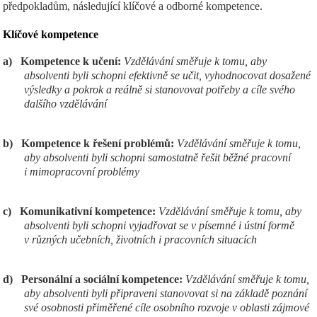
předpokladům, následující klíčové a odborné kompetence.
Klíčov
é kompetence
a)
Kompetence k učení:
Vzdělávání směřuje k tomu, aby
absolventi byli schopni efektivně se učit, vyhodnocovat dosažené
výsledky a pokrok a reálně si stanovovat potřeby a cíle svého
dalšího vzdělávání
b)
Kompetence k řešení problémů:
Vzdělávání směřuje k tomu,
aby absolventi byli schopni samostatně řešit běžné pracovní
i mimopracovní problémy
c)
Komunikativní kompetence:
Vzdělávání směřuje k tomu, aby
absolventi byli schopni vyjadřovat se v písemné i ústní formě
v různých učebních, životních i pracovních situacích
d)
Personální a sociální kompetence:
Vzdělávání směřuje k tomu,
aby absolventi byli připraveni stanovovat si na základě poznání
své osobnosti přiměřené cíle osobního rozvoje v oblasti zájmové