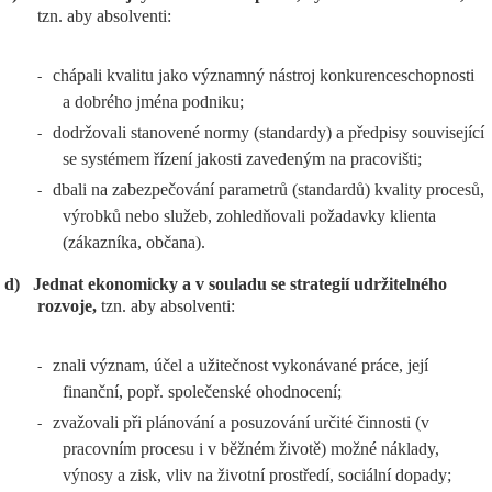
tzn. aby absolventi:
chápali kvalitu jako významný nástroj konkurenceschopnosti
-
a dobrého jména podniku;
dodržovali stanovené normy (standardy) a předpisy související
-
se systémem řízení jakosti zavedeným na pracovišti;
dbali na zabezpečování parametrů (standardů) kvality procesů,
-
výrobků nebo služeb, zohledňovali požadavky klienta
(zákazníka, občana).
d)
Jednat ekonomicky a v souladu se strategií udržitelného
rozvoje,
tzn. aby absolventi:
znali význam, účel a užitečnost vykonávané práce, její
-
finanční, popř. společenské ohodnocení;
zvažovali při plánování a posuzování určité činnosti (v
-
pracovním procesu i v běžném životě) možné náklady,
výnosy a zisk, vliv na životní prostředí, sociální dopady;