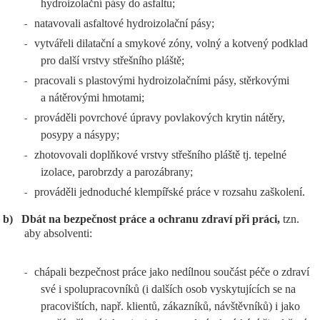
hydroizolační pásy do asfaltu;
natavovali asfaltové hydroizolační pásy;
-
vytvářeli dilatační a smykové zóny, volný a kotvený podklad
-
pro další vrstvy střešního pláště;
pracovali s plastovými hydroizolačními pásy, stěrkovými
-
a nátěrovými hmotami;
prováděli povrchové úpravy povlakových krytin nátěry,
-
posypy a násypy;
zhotovovali doplňkové vrstvy střešního pláště tj. tepelné
-
izolace, parobrzdy a parozábrany;
prováděli jednoduché klempířské práce v rozsahu zaškolení.
-
b)
Dbát na bezpečnost práce a ochranu zdraví při práci,
tzn.
aby absolventi:
chápali bezpečnost práce jako nedílnou součást péče o zdraví
-
své i spolupracovníků (i dalších osob vyskytujících se na
pracovištích, např. klientů, zákazníků, návštěvníků) i jako