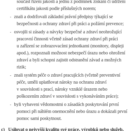
součást řízení jakosti a jednu z podmínek získání či udržení
certifikátu jakosti podle příslušných norem;
znali a dodržovali základní právní předpisy týkající se
-
bezpečnosti a ochrany zdraví při práci a požární prevence;
osvojili si zásady a návyky bezpečné a zdraví neohrožující
-
pracovní činnosti včetně zásad ochrany zdraví při práci
u zařízení se zobrazovacími jednotkami (monitory, displeji
apod.), rozpoznali možnost nebezpečí úrazu nebo ohrožení
zdraví a byli schopni zajistit odstranění závad a možných
rizik;
znali systém péče o zdraví pracujících (včetně preventivní
-
péče, uměli uplatňovat nároky na ochranu zdraví
v souvislosti s prací, nároky vzniklé úrazem nebo
poškozením zdraví v souvislosti s vykonáváním práce);
byli vybaveni vědomostmi o zásadách poskytování první
-
pomoci při náhlém onemocnění nebo úrazu a dokázali první
pomoc sami poskytnout.
c)
Usilovat o nejvyšší kvalitu své práce, výrobků nebo služeb,