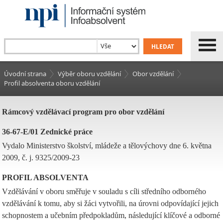
Úvodní strana
Výběr oboru vzdělání
Obor vzdělání
Profil absolventa oboru vzdělání
Rámcový vzdělávací program pro obor vzdělání
36-67-E/01 Zednické práce
Vydalo Ministerstvo školství, mládeže a tělovýchovy dne 6. května
2009, č. j. 9325/2009-23
PROFIL ABSOLVENTA
Vzdělávání v oboru směřuje v souladu s cíli středního odborného
vzdělávání k tomu, aby si žáci vytvořili, na úrovni odpovídající jejich
schopnostem a učebním předpokladům, následující klíčové a odborné