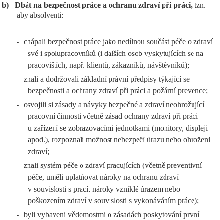
b)
Dbát na bezpečnost práce a ochranu zdraví při práci,
tzn.
aby absolventi:
chápali bezpečnost práce jako nedílnou součást péče o zdraví
-
své i spolupracovníků (i dalších osob vyskytujících se na
pracovištích, např. klientů, zákazníků, návštěvníků);
znali a dodržovali základní právní předpisy týkající se
-
bezpečnosti a ochrany zdraví při práci a požární prevence;
osvojili si zásady a návyky bezpečné a zdraví neohrožující
-
pracovní činnosti včetně zásad ochrany zdraví při práci
u zařízení se zobrazovacími jednotkami (monitory, displeji
apod.), rozpoznali možnost nebezpečí úrazu nebo ohrožení
zdraví;
znali systém péče o zdraví pracujících (včetně preventivní
-
péče, uměli uplatňovat nároky na ochranu zdraví
v souvislosti s prací, nároky vzniklé úrazem nebo
poškozením zdraví v souvislosti s vykonáváním práce);
byli vybaveni vědomostmi o zásadách poskytování první
-