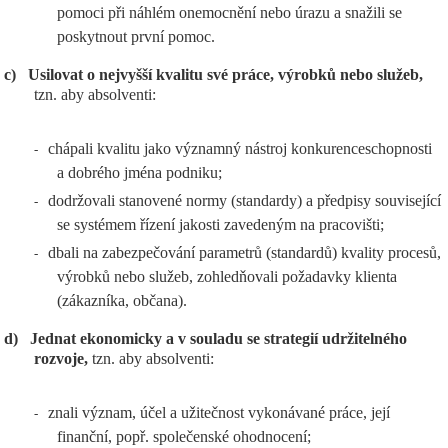
pomoci při náhlém onemocnění nebo úrazu a snažili se
poskytnout první pomoc.
c)
Usilovat o nejvyšší kvalitu své práce, výrobků nebo služeb,
tzn. aby absolventi:
chápali kvalitu jako významný nástroj konkurenceschopnosti
-
a dobrého jména podniku;
dodržovali stanovené normy (standardy) a předpisy související
-
se systémem řízení jakosti zavedeným na pracovišti;
dbali na zabezpečování parametrů (standardů) kvality procesů,
-
výrobků nebo služeb, zohledňovali požadavky klienta
(zákazníka, občana).
d)
Jednat ekonomicky a v souladu se strategií udržitelného
rozvoje,
tzn. aby absolventi:
znali význam, účel a užitečnost vykonávané práce, její
-
finanční, popř. společenské ohodnocení;