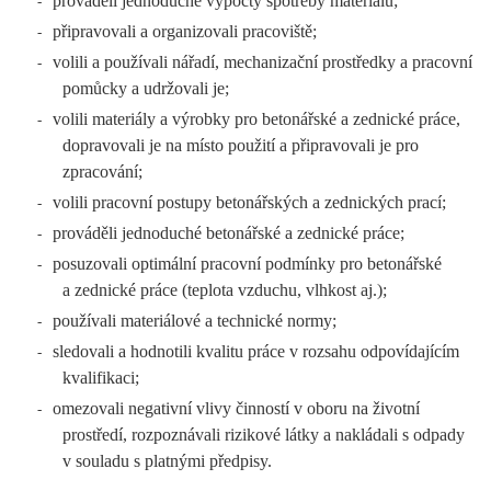
prováděli jednoduché výpočty spotřeby materiálu;
-
připravovali a organizovali pracoviště;
-
volili a používali nářadí, mechanizační prostředky a pracovní
-
pomůcky a udržovali je;
volili materiály a výrobky pro betonářské a zednické práce,
-
dopravovali je na místo použití a připravovali je pro
zpracování;
volili pracovní postupy betonářských a zednických prací;
-
prováděli jednoduché betonářské a zednické práce;
-
posuzovali optimální pracovní podmínky pro betonářské
-
a zednické práce (teplota vzduchu, vlhkost aj.);
používali materiálové a technické normy;
-
sledovali a hodnotili kvalitu práce v rozsahu odpovídajícím
-
kvalifikaci;
omezovali negativní vlivy činností v oboru na životní
-
prostředí, rozpoznávali rizikové látky a nakládali s odpady
v souladu s platnými předpisy.