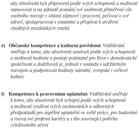
aby absolventi byli připraveni podle svých schopností a možností
stanovovat si na základě poznání své osobnosti přiměřené cíle
osobního rozvoje v oblasti zájmové i pracovní, pečovat o své
zdraví, spolupracovat s ostatními a přispívat k utváření
vhodných mezilidských vztahů
e)
Občanské kompetence a kulturní povědomí:
Vzdělávání
směřuje k tomu, aby absolventi uznávali podle svých schopností
a možností hodnoty a postoje podstatné pro život v demokratické
společnosti a dodržovali je, jednali v souladu s udržitelným
rozvojem a podporovali hodnoty národní, evropské i světové
kultury
f)
Kompetence k pracovnímu uplatnění:
Vzdělávání směřuje
k tomu, aby absolventi byli schopni podle svých schopností
a možností využívat svých osobnostních a odborných
předpokladů pro úspěšné uplatnění ve světě práce, pro budování
a rozvoj své profesní kariéry a s tím související potřebu
celoživotního učení