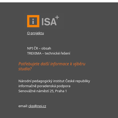
O projektu
NPI ČR – obsah
TREXIMA – technické řešení
Potřebujete další informace k výběru
studia?
Národní pedagogický institut České republiky
informačně poradenská podpora
Senovážné náměstí 25, Praha 1
email:
ckp@npi.cz