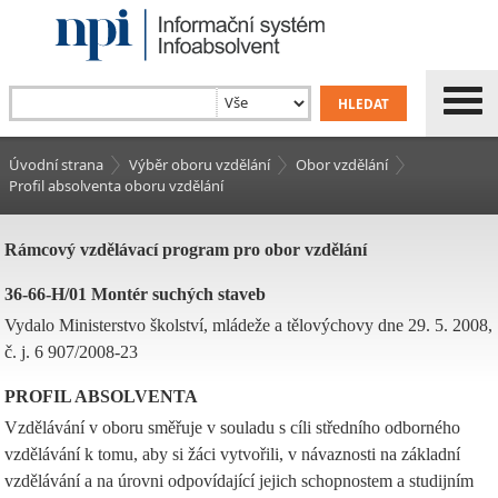
Úvodní strana
Výběr oboru vzdělání
Obor vzdělání
Profil absolventa oboru vzdělání
Rámcový vzdělávací program pro obor vzdělání
36-66-H/01 Montér suchých staveb
Vydalo Ministerstvo školství, mládeže a tělovýchovy dne 29. 5. 2008,
č. j. 6 907/2008-23
PROFIL ABSOLVENTA
Vzdělávání v oboru směřuje v souladu s cíli středního odborného
vzdělávání k tomu, aby si žáci vytvořili, v návaznosti na základní
vzdělávání a na úrovni odpovídající jejich schopnostem a studijním