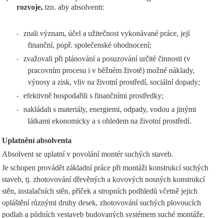
rozvoje,
tzn. aby absolventi:
znali význam, účel a užitečnost vykonávané práce, její
-
finanční, popř. společenské ohodnocení;
zvažovali při plánování a posuzování určité činnosti (v
-
pracovním procesu i v běžném životě) možné náklady,
výnosy a zisk, vliv na životní prostředí, sociální dopady;
efektivně hospodařili s finančními prostředky;
-
nakládali s materiály, energiemi, odpady, vodou a jinými
-
látkami ekonomicky a s ohledem na životní prostředí.
Uplatnění absolventa
Absolvent se uplatní v povolání montér suchých staveb.
Je schopen provádět základní práce při montáži konstrukcí suchých
staveb, tj. zhotovování dřevěných a kovových nosných konstrukcí
stěn, instalačních stěn, příček a stropních podhledů včetně jejich
opláštění různými druhy desek, zhotovování suchých plovoucích
podlah a půdních vestaveb budovaných systémem suché montáže.