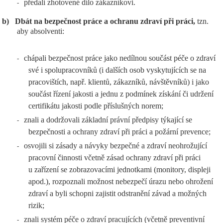
předali zhotovené dílo zákazníkovi.
-
b)
Dbát na bezpečnost práce a ochranu zdraví při práci,
tzn.
aby absolventi:
chápali bezpečnost práce jako nedílnou součást péče o zdraví
-
své i spolupracovníků (i dalších osob vyskytujících se na
pracovištích, např. klientů, zákazníků, návštěvníků) i jako
součást řízení jakosti a jednu z podmínek získání či udržení
certifikátu jakosti podle příslušných norem;
znali a dodržovali základní právní předpisy týkající se
-
bezpečnosti a ochrany zdraví při práci a požární prevence;
osvojili si zásady a návyky bezpečné a zdraví neohrožující
-
pracovní činnosti včetně zásad ochrany zdraví při práci
u zařízení se zobrazovacími jednotkami (monitory, displeji
apod.), rozpoznali možnost nebezpečí úrazu nebo ohrožení
zdraví a byli schopni zajistit odstranění závad a možných
rizik;
znali systém péče o zdraví pracujících (včetně preventivní
-