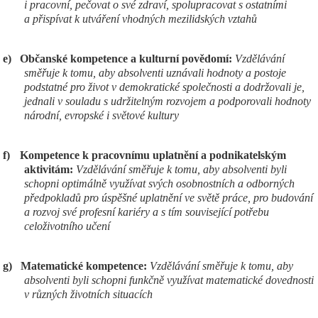
i pracovní, pečovat o své zdraví, spolupracovat s ostatními
a přispívat k utváření vhodných mezilidských vztahů
e)
Občanské kompetence a kulturní povědomí:
Vzdělávání
směřuje k tomu, aby absolventi uznávali hodnoty a postoje
podstatné pro život v demokratické společnosti a dodržovali je,
jednali v souladu s udržitelným rozvojem a podporovali hodnoty
národní, evropské i světové kultury
f)
Kompetence k pracovnímu uplatnění a podnikatelským
aktivitám:
Vzdělávání směřuje k tomu, aby absolventi byli
schopni optimálně využívat svých osobnostních a odborných
předpokladů pro úspěšné uplatnění ve světě práce, pro budování
a rozvoj své profesní kariéry a s tím související potřebu
celoživotního učení
g)
Matematické kompetence:
Vzdělávání směřuje k tomu, aby
absolventi byli schopni funkčně využívat matematické dovednosti
v různých životních situacích