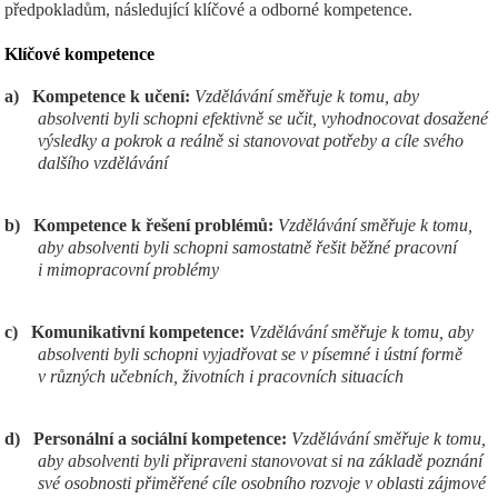
předpokladům, následující klíčové a odborné kompetence.
Klíčov
é kompetence
a)
Kompetence k učení:
Vzdělávání směřuje k tomu, aby
absolventi byli schopni efektivně se učit, vyhodnocovat dosažené
výsledky a pokrok a reálně si stanovovat potřeby a cíle svého
dalšího vzdělávání
b)
Kompetence k řešení problémů:
Vzdělávání směřuje k tomu,
aby absolventi byli schopni samostatně řešit běžné pracovní
i mimopracovní problémy
c)
Komunikativní kompetence:
Vzdělávání směřuje k tomu, aby
absolventi byli schopni vyjadřovat se v písemné i ústní formě
v různých učebních, životních i pracovních situacích
d)
Personální a sociální kompetence:
Vzdělávání směřuje k tomu,
aby absolventi byli připraveni stanovovat si na základě poznání
své osobnosti přiměřené cíle osobního rozvoje v oblasti zájmové