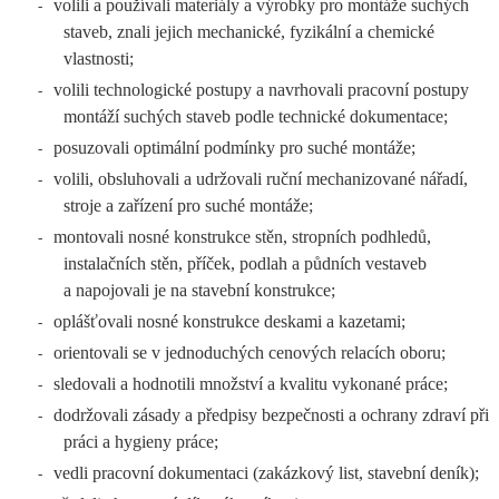
volili a používali materiály a výrobky pro montáže suchých
-
staveb, znali jejich mechanické, fyzikální a chemické
vlastnosti;
volili technologické postupy a navrhovali pracovní postupy
-
montáží suchých staveb podle technické dokumentace;
posuzovali optimální podmínky pro suché montáže;
-
volili, obsluhovali a udržovali ruční mechanizované nářadí,
-
stroje a zařízení pro suché montáže;
montovali nosné konstrukce stěn, stropních podhledů,
-
instalačních stěn, příček, podlah a půdních vestaveb
a napojovali je na stavební konstrukce;
oplášťovali nosné konstrukce deskami a kazetami;
-
orientovali se v jednoduchých cenových relacích oboru;
-
sledovali a hodnotili množství a kvalitu vykonané práce;
-
dodržovali zásady a předpisy bezpečnosti a ochrany zdraví při
-
práci a hygieny práce;
vedli pracovní dokumentaci (zakázkový list, stavební deník);
-