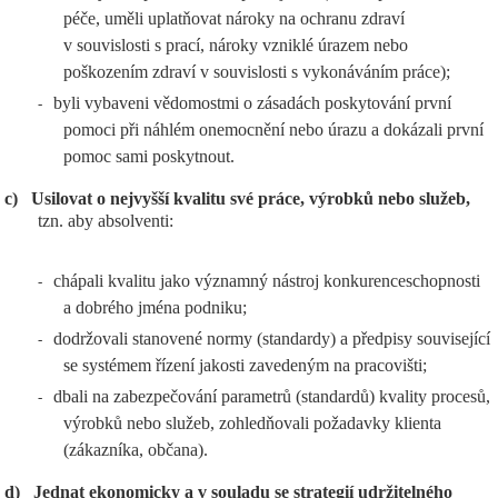
péče, uměli uplatňovat nároky na ochranu zdraví
v souvislosti s prací, nároky vzniklé úrazem nebo
poškozením zdraví v souvislosti s vykonáváním práce);
byli vybaveni vědomostmi o zásadách poskytování první
-
pomoci při náhlém onemocnění nebo úrazu a dokázali první
pomoc sami poskytnout.
c)
Usilovat o nejvyšší kvalitu své práce, výrobků nebo služeb,
tzn. aby absolventi:
chápali kvalitu jako významný nástroj konkurenceschopnosti
-
a dobrého jména podniku;
dodržovali stanovené normy (standardy) a předpisy související
-
se systémem řízení jakosti zavedeným na pracovišti;
dbali na zabezpečování parametrů (standardů) kvality procesů,
-
výrobků nebo služeb, zohledňovali požadavky klienta
(zákazníka, občana).
d)
Jednat ekonomicky a v souladu se strategií udržitelného