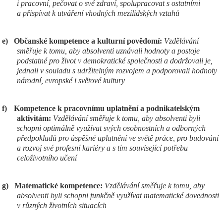
i pracovní, pečovat o své zdraví, spolupracovat s ostatními
a přispívat k utváření vhodných mezilidských vztahů
e)
Občanské kompetence a kulturní povědomí:
Vzdělávání
směřuje k tomu, aby absolventi uznávali hodnoty a postoje
podstatné pro život v demokratické společnosti a dodržovali je,
jednali v souladu s udržitelným rozvojem a podporovali hodnoty
národní, evropské i světové kultury
f)
Kompetence k pracovnímu uplatnění a podnikatelským
aktivitám:
Vzdělávání směřuje k tomu, aby absolventi byli
schopni optimálně využívat svých osobnostních a odborných
předpokladů pro úspěšné uplatnění ve světě práce, pro budování
a rozvoj své profesní kariéry a s tím související potřebu
celoživotního učení
g)
Matematické kompetence:
Vzdělávání směřuje k tomu, aby
absolventi byli schopni funkčně využívat matematické dovednosti
v různých životních situacích