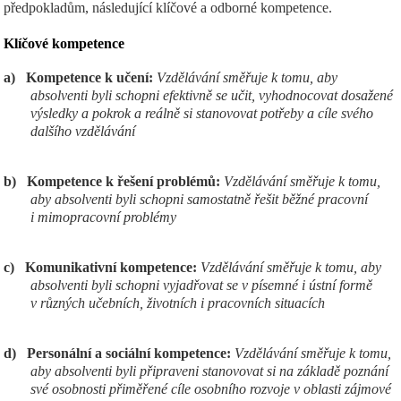
předpokladům, následující klíčové a odborné kompetence.
Klíčov
é kompetence
a)
Kompetence k učení:
Vzdělávání směřuje k tomu, aby
absolventi byli schopni efektivně se učit, vyhodnocovat dosažené
výsledky a pokrok a reálně si stanovovat potřeby a cíle svého
dalšího vzdělávání
b)
Kompetence k řešení problémů:
Vzdělávání směřuje k tomu,
aby absolventi byli schopni samostatně řešit běžné pracovní
i mimopracovní problémy
c)
Komunikativní kompetence:
Vzdělávání směřuje k tomu, aby
absolventi byli schopni vyjadřovat se v písemné i ústní formě
v různých učebních, životních i pracovních situacích
d)
Personální a sociální kompetence:
Vzdělávání směřuje k tomu,
aby absolventi byli připraveni stanovovat si na základě poznání
své osobnosti přiměřené cíle osobního rozvoje v oblasti zájmové