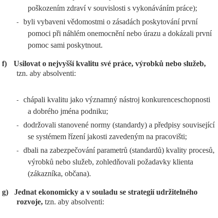
poškozením zdraví v souvislosti s vykonáváním práce);
byli vybaveni vědomostmi o zásadách poskytování první
-
pomoci při náhlém onemocnění nebo úrazu a dokázali první
pomoc sami poskytnout.
f)
Usilovat o nejvyšší kvalitu své práce, výrobků nebo služeb,
tzn. aby absolventi:
chápali kvalitu jako významný nástroj konkurenceschopnosti
-
a dobrého jména podniku;
dodržovali stanovené normy (standardy) a předpisy související
-
se systémem řízení jakosti zavedeným na pracovišti;
dbali na zabezpečování parametrů (standardů) kvality procesů,
-
výrobků nebo služeb, zohledňovali požadavky klienta
(zákazníka, občana).
g)
Jednat ekonomicky a v souladu se strategií udržitelného
rozvoje,
tzn. aby absolventi: