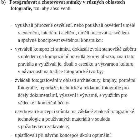
b)
Fotografovat a zhotovovat snímky v různých oblastech
fotografie,
tzn. aby absolventi:
využívali přirozené osvětlení, nebo používali osvětlení umělé
-
v exteriéru, interiéru i ateliéru, uměli pracovat se světlem
a správně koncipovat světelnou konstrukci;
vytvářeli kompozici snímku, dokázali zvolit stanoviště záběru
-
s ohledem na kompoziční pravidla tvorby obrazu, znali tato
pravidla a využívali je, dbali o estetiku a výtvarnou kulturu
v návaznosti na tradice fotografické tvorby;
zvládali fotografování v oblasti architektury, krajiny, portrétní
-
fotografie, reportáže, technické a reklamní fotografie pro
účely dokumentární, výstavní i výtvarné, s využitím pro
vědecké i komerční účely;
navrhovali koncepci snímku na základě znalostí fotografické
-
technologie a používaných materiálů v souladu
s požadavkem zadavatele;
uplatňovali při návrhu koncepce úkolu optimální
-