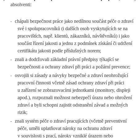
absolventi:
chápali bezpečnost práce jako nedílnou součást péče o zdraví
-
své i spolupracovníků (i dalších osob vyskytujících se na
pracovištích, např. klientů, zákazníků, návštěvníků) i jako
součást řízení jakosti a jednu z podmínek získání či udržení
certifikátu jakosti podle příslušných norem;
znali a dodržovali základní právní předpisy týkající se
-
bezpečnosti a ochrany zdraví při práci a požární prevence;
osvojili si zásady a návyky bezpečné a zdraví neohrožující
-
pracovní činnosti včetně zásad ochrany zdraví při práci
u zařízení se zobrazovacími jednotkami (monitory, displeji
apod.), rozpoznali možnost nebezpečí úrazu nebo ohrožení
zdraví a byli schopni zajistit odstranění závad a možných
rizik;
znali systém péče o zdraví pracujících (včetně preventivní
-
péče, uměli uplatňovat nároky na ochranu zdraví
v souvislosti s prací, nároky vzniklé úrazem nebo