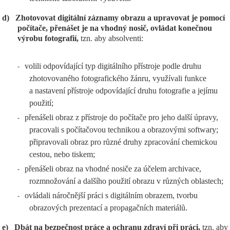
d)
Zhotovovat digitální záznamy obrazu a upravovat je pomocí
počítače, přenášet je na vhodný nosič, ovládat konečnou
výrobu fotografií,
tzn. aby absolventi:
volili odpovídající typ digitálního přístroje podle druhu
-
zhotovovaného fotografického žánru, využívali funkce
a nastavení přístroje odpovídající druhu fotografie a jejímu
použití;
přenášeli obraz z přístroje do počítače pro jeho další úpravy,
-
pracovali s počítačovou technikou a obrazovými softwary;
připravovali obraz pro různé druhy zpracování chemickou
cestou, nebo tiskem;
přenášeli obraz na vhodné nosiče za účelem archivace,
-
rozmnožování a dalšího použití obrazu v různých oblastech;
ovládali náročnější práci s digitálním obrazem, tvorbu
-
obrazových prezentací a propagačních materiálů.
e)
Dbát na bezpečnost práce a ochranu zdraví při práci,
tzn. aby