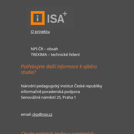
O projektu
NPI ČR – obsah
TREXIMA – technické řešení
Potřebujete další informace k výběru
studia?
Národní pedagogický institut České republiky
informačně poradenská podpora
Senovážné náměstí 25, Praha 1
email:
ckp@npi.cz
Chcete nahlásit změny v uvedených