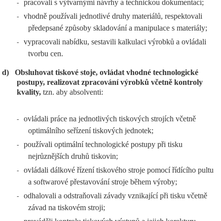
pracovali s výtvarnými návrhy a technickou dokumentací;
-
vhodně používali jednotlivé druhy materiálů, respektovali
-
předepsané způsoby skladování a manipulace s materiály;
vypracovali nabídku, sestavili kalkulaci výrobků a ovládali
-
tvorbu cen.
d)
Obsluhovat tiskové stoje, ovládat vhodné technologické
postupy, realizovat zpracování výrobků včetně kontroly
kvality,
tzn. aby absolventi:
ovládali práce na jednotlivých tiskových strojích včetně
-
optimálního seřízení tiskových jednotek;
používali optimální technologické postupy při tisku
-
nejrůznějších druhů tiskovin;
ovládali dálkové řízení tiskového stroje pomocí řídícího pultu
-
a softwarové přestavování stroje během výroby;
odhalovali a odstraňovali závady vznikající při tisku včetně
-
závad na tiskovém stroji;