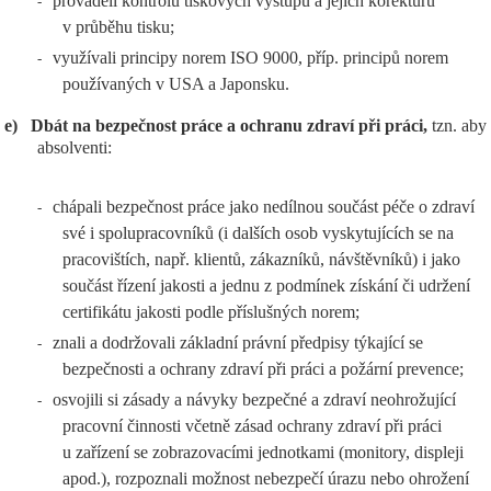
prováděli kontrolu tiskových výstupů a jejich korekturu
-
v průběhu tisku;
využívali principy norem ISO 9000, příp. principů norem
-
používaných v USA a Japonsku.
e)
Dbát na bezpečnost práce a ochranu zdraví při práci,
tzn. aby
absolventi:
chápali bezpečnost práce jako nedílnou součást péče o zdraví
-
své i spolupracovníků (i dalších osob vyskytujících se na
pracovištích, např. klientů, zákazníků, návštěvníků) i jako
součást řízení jakosti a jednu z podmínek získání či udržení
certifikátu jakosti podle příslušných norem;
znali a dodržovali základní právní předpisy týkající se
-
bezpečnosti a ochrany zdraví při práci a požární prevence;
osvojili si zásady a návyky bezpečné a zdraví neohrožující
-
pracovní činnosti včetně zásad ochrany zdraví při práci
u zařízení se zobrazovacími jednotkami (monitory, displeji
apod.), rozpoznali možnost nebezpečí úrazu nebo ohrožení