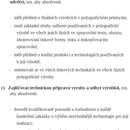
odvětví,
tzn. aby absolventi:
měli přehled o finálních výrobcích v polygrafickém průmyslu;
-
znali základní druhy zařízení používaných v polygrafické
-
výrobě ve všech jejich fázích ve zpracování textu, obrazu,
zhotovování tiskové formy, tisku a dokončovacím
zpracování;
měli přehled o knižní produkci a technologiích používaných
-
k její výrobě;
orientovali se ve všech tiskových technikách ve všech fázích
-
polygrafické výroby.
c)
Zajišťovat technickou přípravu výroby a odbyt výrobků,
tzn.
aby absolventi:
dovedli kvalifikovaně posoudit a rozhodnout u každé
-
konkrétní zakázky o výběru nejvhodnější technologie pro její
realizaci;