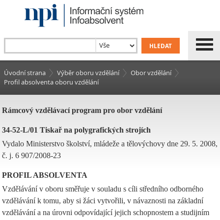
Úvodní strana
Výběr oboru vzdělání
Obor vzdělání
Profil absolventa oboru vzdělání
Rámcový vzdělávací program pro obor vzdělání
34-52-L/01 Tiskař na polygrafických strojích
Vydalo Ministerstvo školství, mládeže a tělovýchovy dne 29. 5. 2008,
č. j. 6 907/2008-23
PROFIL ABSOLVENTA
Vzdělávání v oboru směřuje v souladu s cíli středního odborného
vzdělávání k tomu, aby si žáci vytvořili, v návaznosti na základní
vzdělávání a na úrovni odpovídající jejich schopnostem a studijním