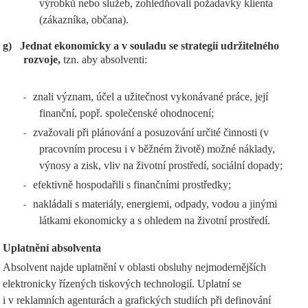
výrobků nebo služeb, zohledňovali požadavky klienta
(zákazníka, občana).
g)
Jednat ekonomicky a v souladu se strategií udržitelného
rozvoje,
tzn. aby absolventi:
znali význam, účel a užitečnost vykonávané práce, její
-
finanční, popř. společenské ohodnocení;
zvažovali při plánování a posuzování určité činnosti (v
-
pracovním procesu i v běžném životě) možné náklady,
výnosy a zisk, vliv na životní prostředí, sociální dopady;
efektivně hospodařili s finančními prostředky;
-
nakládali s materiály, energiemi, odpady, vodou a jinými
-
látkami ekonomicky a s ohledem na životní prostředí.
Uplatnění absolventa
Absolvent najde uplatnění v oblasti obsluhy nejmodernějších
elektronicky řízených tiskových technologií. Uplatní se
i v reklamních agenturách a grafických studiích při definování