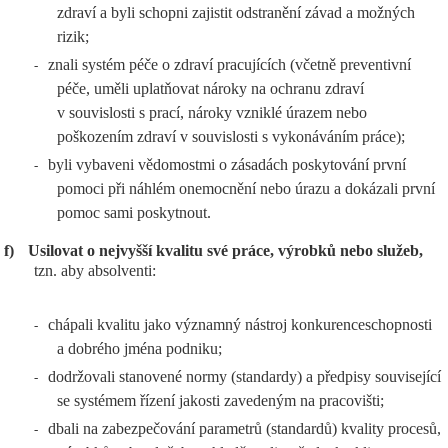
zdraví a byli schopni zajistit odstranění závad a možných
rizik;
znali systém péče o zdraví pracujících (včetně preventivní
-
péče, uměli uplatňovat nároky na ochranu zdraví
v souvislosti s prací, nároky vzniklé úrazem nebo
poškozením zdraví v souvislosti s vykonáváním práce);
byli vybaveni vědomostmi o zásadách poskytování první
-
pomoci při náhlém onemocnění nebo úrazu a dokázali první
pomoc sami poskytnout.
f)
Usilovat o nejvyšší kvalitu své práce, výrobků nebo služeb,
tzn. aby absolventi:
chápali kvalitu jako významný nástroj konkurenceschopnosti
-
a dobrého jména podniku;
dodržovali stanovené normy (standardy) a předpisy související
-
se systémem řízení jakosti zavedeným na pracovišti;
dbali na zabezpečování parametrů (standardů) kvality procesů,
-