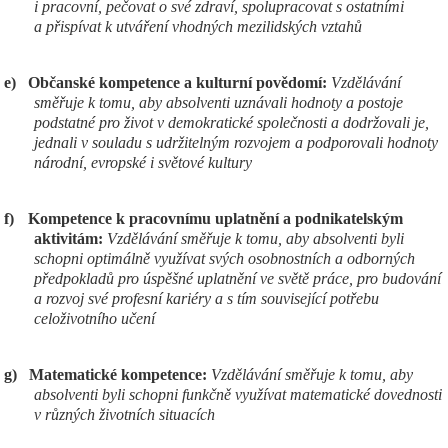
i pracovní, pečovat o své zdraví, spolupracovat s ostatními
a přispívat k utváření vhodných mezilidských vztahů
e)
Občanské kompetence a kulturní povědomí:
Vzdělávání
směřuje k tomu, aby absolventi uznávali hodnoty a postoje
podstatné pro život v demokratické společnosti a dodržovali je,
jednali v souladu s udržitelným rozvojem a podporovali hodnoty
národní, evropské i světové kultury
f)
Kompetence k pracovnímu uplatnění a podnikatelským
aktivitám:
Vzdělávání směřuje k tomu, aby absolventi byli
schopni optimálně využívat svých osobnostních a odborných
předpokladů pro úspěšné uplatnění ve světě práce, pro budování
a rozvoj své profesní kariéry a s tím související potřebu
celoživotního učení
g)
Matematické kompetence:
Vzdělávání směřuje k tomu, aby
absolventi byli schopni funkčně využívat matematické dovednosti
v různých životních situacích