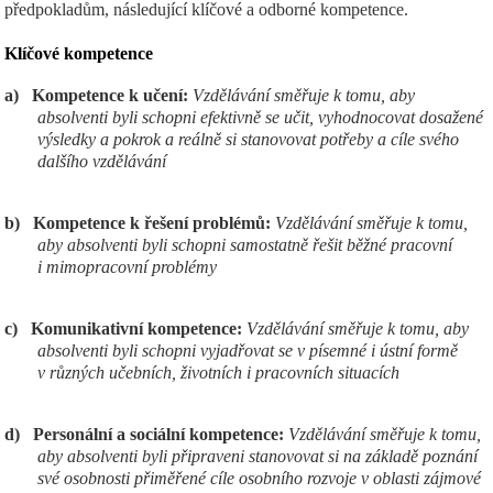
předpokladům, následující klíčové a odborné kompetence.
Klíčov
é kompetence
a)
Kompetence k učení:
Vzdělávání směřuje k tomu, aby
absolventi byli schopni efektivně se učit, vyhodnocovat dosažené
výsledky a pokrok a reálně si stanovovat potřeby a cíle svého
dalšího vzdělávání
b)
Kompetence k řešení problémů:
Vzdělávání směřuje k tomu,
aby absolventi byli schopni samostatně řešit běžné pracovní
i mimopracovní problémy
c)
Komunikativní kompetence:
Vzdělávání směřuje k tomu, aby
absolventi byli schopni vyjadřovat se v písemné i ústní formě
v různých učebních, životních i pracovních situacích
d)
Personální a sociální kompetence:
Vzdělávání směřuje k tomu,
aby absolventi byli připraveni stanovovat si na základě poznání
své osobnosti přiměřené cíle osobního rozvoje v oblasti zájmové