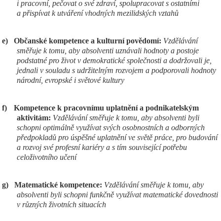
i pracovní, pečovat o své zdraví, spolupracovat s ostatními
a přispívat k utváření vhodných mezilidských vztahů
e)
Občanské kompetence a kulturní povědomí:
Vzdělávání
směřuje k tomu, aby absolventi uznávali hodnoty a postoje
podstatné pro život v demokratické společnosti a dodržovali je,
jednali v souladu s udržitelným rozvojem a podporovali hodnoty
národní, evropské i světové kultury
f)
Kompetence k pracovnímu uplatnění a podnikatelským
aktivitám:
Vzdělávání směřuje k tomu, aby absolventi byli
schopni optimálně využívat svých osobnostních a odborných
předpokladů pro úspěšné uplatnění ve světě práce, pro budování
a rozvoj své profesní kariéry a s tím související potřebu
celoživotního učení
g)
Matematické kompetence:
Vzdělávání směřuje k tomu, aby
absolventi byli schopni funkčně využívat matematické dovednosti
v různých životních situacích