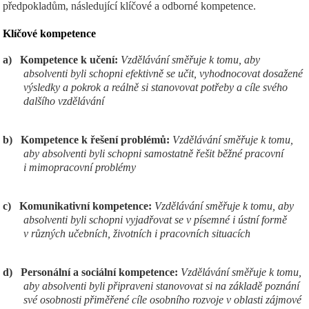
předpokladům, následující klíčové a odborné kompetence.
Klíčov
é kompetence
a)
Kompetence k učení:
Vzdělávání směřuje k tomu, aby
absolventi byli schopni efektivně se učit, vyhodnocovat dosažené
výsledky a pokrok a reálně si stanovovat potřeby a cíle svého
dalšího vzdělávání
b)
Kompetence k řešení problémů:
Vzdělávání směřuje k tomu,
aby absolventi byli schopni samostatně řešit běžné pracovní
i mimopracovní problémy
c)
Komunikativní kompetence:
Vzdělávání směřuje k tomu, aby
absolventi byli schopni vyjadřovat se v písemné i ústní formě
v různých učebních, životních i pracovních situacích
d)
Personální a sociální kompetence:
Vzdělávání směřuje k tomu,
aby absolventi byli připraveni stanovovat si na základě poznání
své osobnosti přiměřené cíle osobního rozvoje v oblasti zájmové