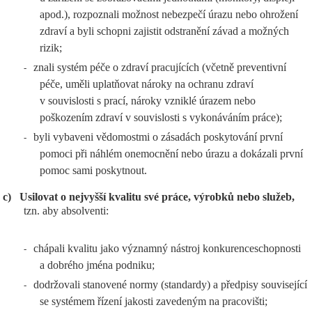
apod.), rozpoznali možnost nebezpečí úrazu nebo ohrožení
zdraví a byli schopni zajistit odstranění závad a možných
rizik;
znali systém péče o zdraví pracujících (včetně preventivní
-
péče, uměli uplatňovat nároky na ochranu zdraví
v souvislosti s prací, nároky vzniklé úrazem nebo
poškozením zdraví v souvislosti s vykonáváním práce);
byli vybaveni vědomostmi o zásadách poskytování první
-
pomoci při náhlém onemocnění nebo úrazu a dokázali první
pomoc sami poskytnout.
c)
Usilovat o nejvyšší kvalitu své práce, výrobků nebo služeb,
tzn. aby absolventi:
chápali kvalitu jako významný nástroj konkurenceschopnosti
-
a dobrého jména podniku;
dodržovali stanovené normy (standardy) a předpisy související
-
se systémem řízení jakosti zavedeným na pracovišti;