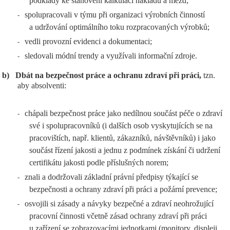
podklady ke stanovení kalkulací nákladů a mezd;
spolupracovali v týmu při organizaci výrobních činností
-
a udržování optimálního toku rozpracovaných výrobků;
vedli provozní evidenci a dokumentaci;
-
sledovali módní trendy a využívali informační zdroje.
-
b)
Dbát na bezpečnost práce a ochranu zdraví při práci,
tzn.
aby absolventi:
chápali bezpečnost práce jako nedílnou součást péče o zdraví
-
své i spolupracovníků (i dalších osob vyskytujících se na
pracovištích, např. klientů, zákazníků, návštěvníků) i jako
součást řízení jakosti a jednu z podmínek získání či udržení
certifikátu jakosti podle příslušných norem;
znali a dodržovali základní právní předpisy týkající se
-
bezpečnosti a ochrany zdraví při práci a požární prevence;
osvojili si zásady a návyky bezpečné a zdraví neohrožující
-
pracovní činnosti včetně zásad ochrany zdraví při práci
u zařízení se zobrazovacími jednotkami (monitory, displeji