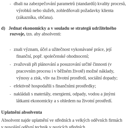
dbali na zabezpečování parametrů (standardů) kvality procesů,
-
výrobků nebo služeb, zohledňovali požadavky klienta
(zákazníka, občana).
d)
Jednat ekonomicky a v souladu se strategií udržitelného
rozvoje,
tzn. aby absolventi:
znali význam, účel a užitečnost vykonávané práce, její
-
finanční, popř. společenské ohodnocení;
zvažovali při plánování a posuzování určité činnosti (v
-
pracovním procesu i v běžném životě) možné náklady,
výnosy a zisk, vliv na životní prostředí, sociální dopady;
efektivně hospodařili s finančními prostředky;
-
nakládali s materiály, energiemi, odpady, vodou a jinými
-
látkami ekonomicky a s ohledem na životní prostředí.
Uplatnění absolventa
Absolvent najde uplatnění ve středních a velkých oděvních firmách
v povolání oděvní technik v pozicích středních